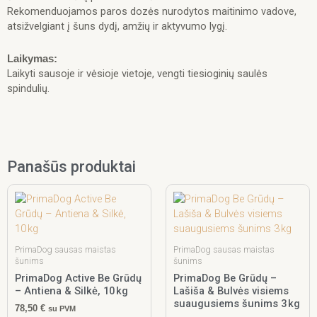
Rekomenduojamos paros dozės nurodytos maitinimo vadove,
atsižvelgiant į šuns dydį, amžių ir aktyvumo lygį.
Laikymas:
Laikyti sausoje ir vėsioje vietoje, vengti tiesioginių saulės
spindulių.
Panašūs produktai
PrimaDog sausas maistas
PrimaDog sausas maistas
šunims
šunims
PrimaDog Active Be Grūdų
PrimaDog Be Grūdų –
– Antiena & Silkė, 10 kg
Lašiša & Bulvės visiems
suaugusiems šunims 3 kg
78,50
€
su PVM