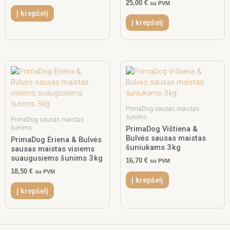
25,00
€
su PVM
Į krepšelį
Į krepšelį
PrimaDog sausas maistas
šunims
PrimaDog sausas maistas
šunims
PrimaDog Vištiena &
Bulvės sausas maistas
PrimaDog Ėriena & Bulvės
šuniukams 3 kg
sausas maistas visiems
suaugusiems šunims 3 kg
16,70
€
su PVM
18,50
€
su PVM
Į krepšelį
Į krepšelį