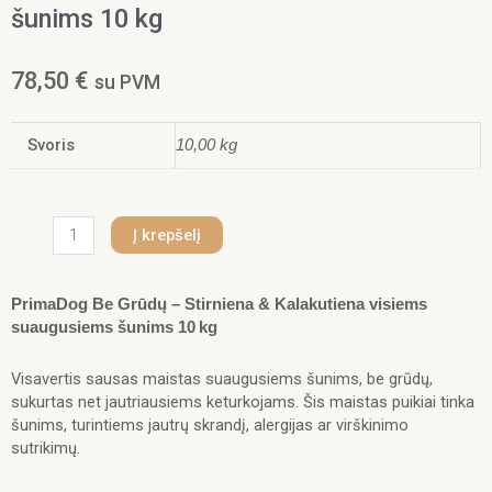
šunims 10 kg
78,50
€
su PVM
Svoris
10,00 kg
produkto
Į krepšelį
kiekis:
PrimaDog
Be
PrimaDog Be Grūdų – Stirniena & Kalakutiena visiems
Grūdų
suaugusiems šunims 10 kg
–
Stirniena
Visavertis sausas maistas suaugusiems šunims, be grūdų,
&
sukurtas net jautriausiems keturkojams. Šis maistas puikiai tinka
Kalakutiena
šunims, turintiems jautrų skrandį, alergijas ar virškinimo
visiems
sutrikimų.
suaugusiems
šunims