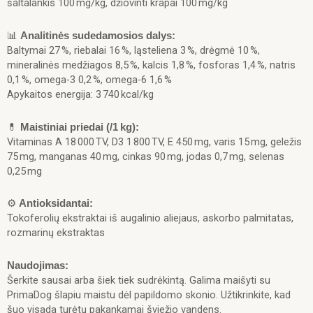
šaltalankis 100 mg/kg, džiovinti krapai 100 mg/kg
📊
Analitinės sudedamosios dalys:
Baltymai 27 %, riebalai 16 %, ląsteliena 3 %, drėgmė 10 %,
mineralinės medžiagos 8,5 %, kalcis 1,8 %, fosforas 1,4 %, natris
0,1 %, omega-3 0,2 %, omega-6 1,6 %
Apykaitos energija: 3 740 kcal/kg
💊
Maistiniai priedai (/1 kg):
Vitaminas A 18 000 TV, D3 1 800 TV, E 450 mg, varis 15 mg, geležis
75 mg, manganas 40 mg, cinkas 90 mg, jodas 0,7 mg, selenas
0,25 mg
⚙️
Antioksidantai:
Tokoferolių ekstraktai iš augalinio aliejaus, askorbo palmitatas,
rozmarinų ekstraktas
Naudojimas:
Šerkite sausai arba šiek tiek sudrėkintą. Galima maišyti su
PrimaDog šlapiu maistu dėl papildomo skonio. Užtikrinkite, kad
šuo visada turėtų pakankamai šviežio vandens.