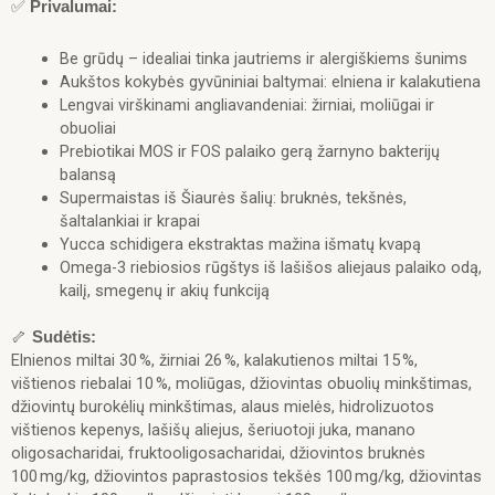
✅
Privalumai:
10
kg
Be grūdų – idealiai tinka jautriems ir alergiškiems šunims
Aukštos kokybės gyvūniniai baltymai: elniena ir kalakutiena
Lengvai virškinami angliavandeniai: žirniai, moliūgai ir
obuoliai
Prebiotikai MOS ir FOS palaiko gerą žarnyno bakterijų
balansą
Supermaistas iš Šiaurės šalių: bruknės, tekšnės,
šaltalankiai ir krapai
Yucca schidigera ekstraktas mažina išmatų kvapą
Omega-3 riebiosios rūgštys iš lašišos aliejaus palaiko odą,
kailį, smegenų ir akių funkciją
🦴
Sudėtis:
Elnienos miltai 30 %, žirniai 26 %, kalakutienos miltai 15 %,
vištienos riebalai 10 %, moliūgas, džiovintas obuolių minkštimas,
džiovintų burokėlių minkštimas, alaus mielės, hidrolizuotos
vištienos kepenys, lašišų aliejus, šeriuotoji juka, manano
oligosacharidai, fruktooligosacharidai, džiovintos bruknės
100 mg/kg, džiovintos paprastosios tekšės 100 mg/kg, džiovintas