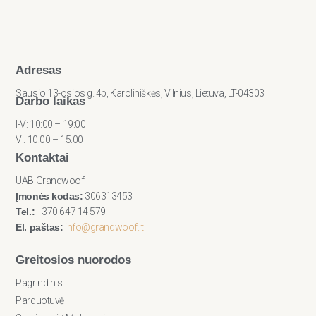
Adresas
Sausio 13-osios g. 4b, Karoliniškės, Vilnius, Lietuva, LT-04303
Darbo laikas
I-V: 10:00 – 19:00
VI: 10:00 – 15:00
Kontaktai
UAB Grandwoof
Įmonės kodas:
306313453
Tel.:
+370 647 14 579
El. paštas:
info@grandwoof.lt
Greitosios nuorodos
Pagrindinis
Parduotuvė