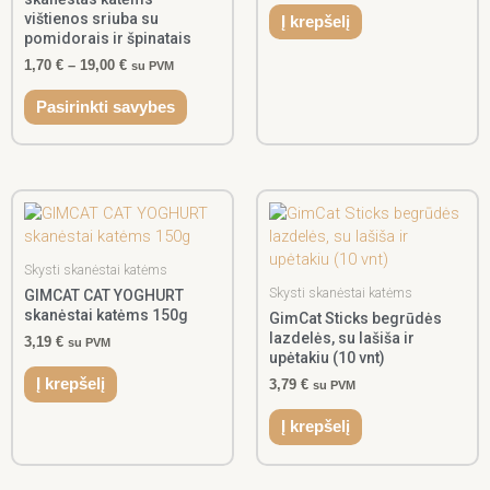
vištienos sriuba su
Į krepšelį
be
pomidorais ir špinatais
chosen
1,70
€
–
19,00
€
su PVM
on
the
Pasirinkti savybes
product
page
Skysti skanėstai katėms
Skysti skanėstai katėms
GIMCAT CAT YOGHURT
skanėstai katėms 150g
GimCat Sticks begrūdės
lazdelės, su lašiša ir
3,19
€
su PVM
upėtakiu (10 vnt)
Į krepšelį
3,79
€
su PVM
Į krepšelį