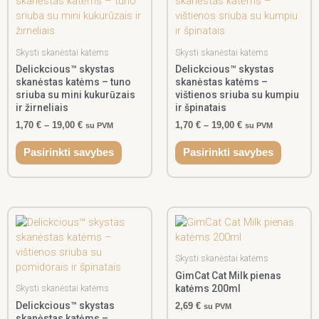
1,70 €
1,70 €
has
has
through
through
multiple
multiple
19,00 €
19,00 €
variants.
variants
The
The
Skysti skanėstai katėms
Skysti skanėstai katėms
options
options
Delickcious™ skystas
Delickcious™ skystas
skanėstas katėms – tuno
skanėstas katėms –
may
may
sriuba su mini kukurūzais
vištienos sriuba su kumpiu
be
be
ir žirneliais
ir špinatais
chosen
chosen
1,70
€
–
19,00
€
1,70
€
–
19,00
€
su PVM
su PVM
on
on
the
the
Pasirinkti savybes
Pasirinkti savybes
product
product
page
page
Price
This
range:
product
1,70 €
has
through
multiple
Skysti skanėstai katėms
19,00 €
variants.
GimCat Cat Milk pienas
katėms 200ml
The
Skysti skanėstai katėms
options
Delickcious™ skystas
2,69
€
su PVM
skanėstas katėms –
may