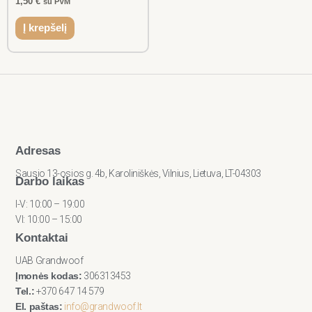
1,50
€
su PVM
Į krepšelį
Adresas
Sausio 13-osios g. 4b, Karoliniškės, Vilnius, Lietuva, LT-04303
Darbo laikas
I-V: 10:00 – 19:00
VI: 10:00 – 15:00
Kontaktai
UAB Grandwoof
Įmonės kodas:
306313453
Tel.:
+370 647 14 579
El. paštas:
info@grandwoof.lt