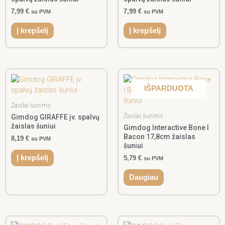
7,99
€
7,99
€
su PVM
su PVM
Į krepšelį
Į krepšelį
IŠPARDUOTA
Žaislai šunims
Žaislai šunims
Gimdog GIRAFFE įv. spalvų
žaislas šuniui
Gimdog Interactive Bone I
Bacon 17,8cm žaislas
8,19
€
su PVM
šuniui
Į krepšelį
5,79
€
su PVM
Daugiau