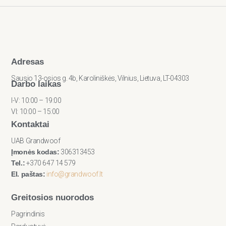
Adresas
Sausio 13-osios g. 4b, Karoliniškės, Vilnius, Lietuva, LT-04303
Darbo laikas
I-V: 10:00 – 19:00
VI: 10:00 – 15:00
Kontaktai
UAB Grandwoof
Įmonės kodas:
306313453
Tel.:
+370 647 14 579
El. paštas:
info@grandwoof.lt
Greitosios nuorodos
Pagrindinis