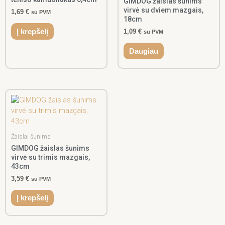
GIMDOG žaislas šunims
virvė su dviem mazgais,
1,69
€
su PVM
18cm
Į krepšelį
1,09
€
su PVM
Daugiau
Žaislai šunims
GIMDOG žaislas šunims
virvė su trimis mazgais,
43cm
3,59
€
su PVM
Į krepšelį