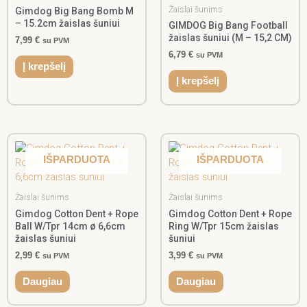
Žaislai šunims
Gimdog Big Bang Bomb M
– 15.2cm žaislas šuniui
GIMDOG Big Bang Football
žaislas šuniui (M – 15,2 CM)
7,99
€
su PVM
6,79
€
su PVM
Į krepšelį
Į krepšelį
IŠPARDUOTA
IŠPARDUOTA
Žaislai šunims
Žaislai šunims
Gimdog Cotton Dent + Rope
Gimdog Cotton Dent + Rope
Ball W/Tpr 14cm ø 6,6cm
Ring W/Tpr 15cm žaislas
žaislas šuniui
šuniui
2,99
€
3,99
€
su PVM
su PVM
Daugiau
Daugiau