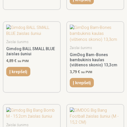
Žaislai šunims
Žaislai šunims
Gimdog BALL SMALL BLUE
žaislas šuniui
GimDog Bam-Bones
bambukinis kaulas
4,89
€
su PVM
(vištienos skonio) 13,3cm
Į krepšelį
3,79
€
su PVM
Į krepšelį
Žaislai šunims