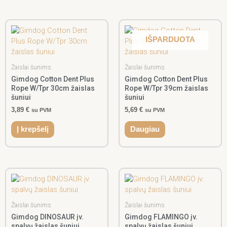
IŠPARDUOTA
Žaislai šunims
Žaislai šunims
Gimdog Cotton Dent Plus
Gimdog Cotton Dent Plus
Rope W/Tpr 30cm žaislas
Rope W/Tpr 39cm žaislas
šuniui
šuniui
3,89
€
5,69
€
su PVM
su PVM
Į krepšelį
Daugiau
Žaislai šunims
Žaislai šunims
Gimdog DINOSAUR įv.
Gimdog FLAMINGO įv.
spalvų žaislas šuniui
spalvų žaislas šuniui