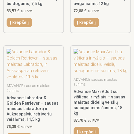
buldogams, 7,5 kg
aviganiams, 12 kg
53,53
€
72,88
€
su PVM
su PVM
Į krepšelį
Į krepšelį
ADVANCE sausas maistas
šunims
ADVANCE sausas maistas
šunims
Advance Maxi Adult su
vištiena ir ryžiais – sausas
Advance Labrador &
maistas didelių veislių
Golden Retriever – sausas
suaugusiems šunims, 18
maistas Labradorų ir
kg
Auksaspalvių retriverių
veislėms, 11,5 kg
87,70
€
su PVM
76,39
€
su PVM
Į krepšelį