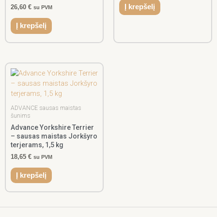
Į krepšelį
26,60
€
su PVM
Į krepšelį
ADVANCE sausas maistas
šunims
Advance Yorkshire Terrier
– sausas maistas Jorkšyro
terjerams, 1,5 kg
18,65
€
su PVM
Į krepšelį