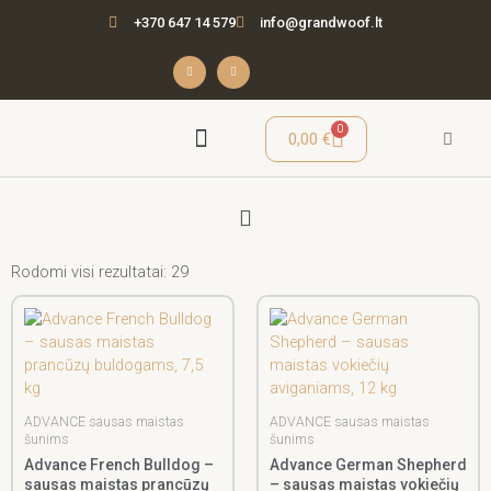
Pereiti
+370 647 14 579
info@grandwoof.lt
prie
turinio
F
I
a
n
c
s
e
t
b
a
o
g
o
r
Cart
0
0,00
€
k
a
-
m
f
Menu
Seminarai / Mokymai
Rodomi visi rezultatai: 29
ADVANCE sausas maistas
ADVANCE sausas maistas
šunims
šunims
Advance French Bulldog –
Advance German Shepherd
sausas maistas prancūzų
– sausas maistas vokiečių