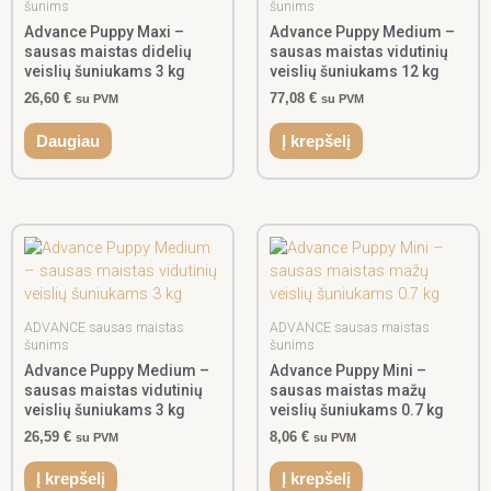
šunims
šunims
Advance Puppy Maxi –
Advance Puppy Medium –
sausas maistas didelių
sausas maistas vidutinių
veislių šuniukams 3 kg
veislių šuniukams 12 kg
26,60
€
77,08
€
su PVM
su PVM
Daugiau
Į krepšelį
ADVANCE sausas maistas
ADVANCE sausas maistas
šunims
šunims
Advance Puppy Medium –
Advance Puppy Mini –
sausas maistas vidutinių
sausas maistas mažų
veislių šuniukams 3 kg
veislių šuniukams 0.7 kg
26,59
€
8,06
€
su PVM
su PVM
Į krepšelį
Į krepšelį