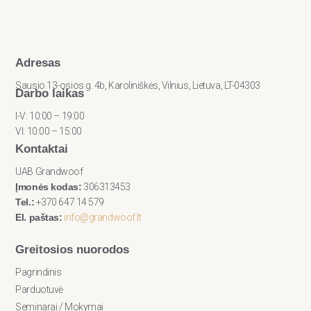
Adresas
Sausio 13-osios g. 4b, Karoliniškės, Vilnius, Lietuva, LT-04303
Darbo laikas
I-V: 10:00 – 19:00
VI: 10:00 – 15:00
Kontaktai
UAB Grandwoof
Įmonės kodas:
306313453
Tel.:
+370 647 14 579
El. paštas:
info@grandwoof.lt
Greitosios nuorodos
Pagrindinis
Parduotuvė
Seminarai / Mokymai