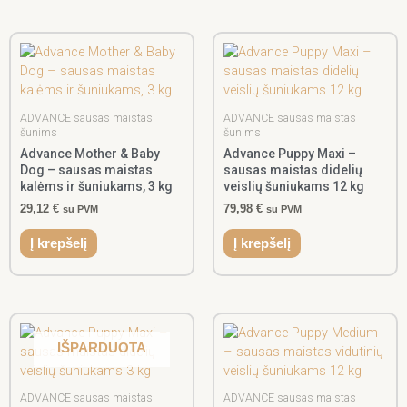
ADVANCE sausas maistas
ADVANCE sausas maistas
šunims
šunims
Advance Mother & Baby
Advance Puppy Maxi –
Dog – sausas maistas
sausas maistas didelių
kalėms ir šuniukams, 3 kg
veislių šuniukams 12 kg
29,12
€
79,98
€
su PVM
su PVM
Į krepšelį
Į krepšelį
IŠPARDUOTA
ADVANCE sausas maistas
ADVANCE sausas maistas