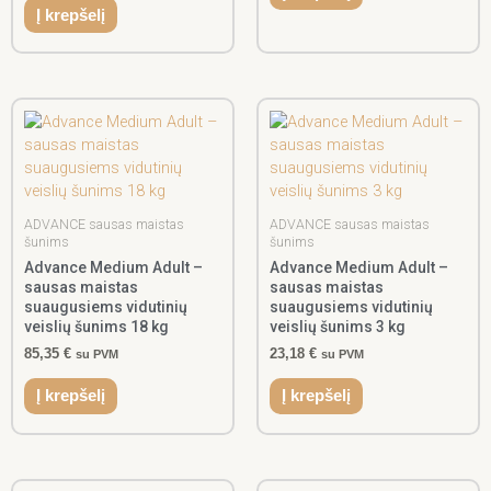
Į krepšelį
ADVANCE sausas maistas
ADVANCE sausas maistas
šunims
šunims
Advance Medium Adult –
Advance Medium Adult –
sausas maistas
sausas maistas
suaugusiems vidutinių
suaugusiems vidutinių
veislių šunims 18 kg
veislių šunims 3 kg
85,35
€
23,18
€
su PVM
su PVM
Į krepšelį
Į krepšelį