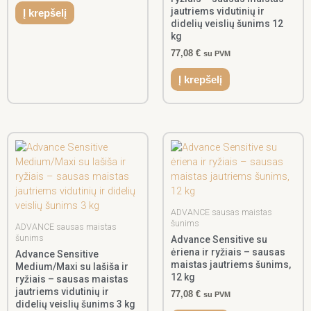
jautriems vidutinių ir
Į krepšelį
didelių veislių šunims 12
kg
77,08
€
su PVM
Į krepšelį
ADVANCE sausas maistas
šunims
ADVANCE sausas maistas
šunims
Advance Sensitive su
ėriena ir ryžiais – sausas
Advance Sensitive
maistas jautriems šunims,
Medium/Maxi su lašiša ir
12 kg
ryžiais – sausas maistas
jautriems vidutinių ir
77,08
€
su PVM
didelių veislių šunims 3 kg