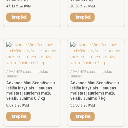
47,11
€
26,38
€
su PVM
su PVM
Į krepšelį
Į krepšelį
ADVANCE sausas maistas
ADVANCE sausas maistas
šunims
šunims
Advance Mini Sensitive su
Advance Mini Sensitive su
lašiša ir ryžiais – sausas
lašiša ir ryžiais – sausas
maistas jautriems mažų
maistas jautriems mažų
veislių šunims 0.7 kg
veislių šunims 7 kg
8,07
€
53,90
€
su PVM
su PVM
Į krepšelį
Į krepšelį