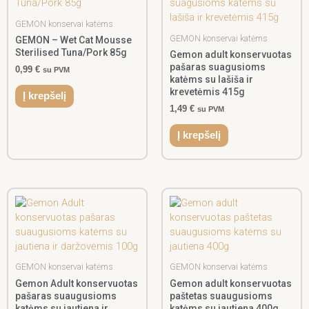
GEMON konservai katėms
GEMON konservai katėms
GEMON – Wet Cat Mousse
Sterilised Tuna/Pork 85g
Gemon adult konservuotas
pašaras suagusioms
0,99
€
su PVM
katėms su lašiša ir
krevetėmis 415g
Į krepšelį
1,49
€
su PVM
Į krepšelį
GEMON konservai katėms
GEMON konservai katėms
Gemon Adult konservuotas
Gemon adult konservuotas
pašaras suaugusioms
paštetas suaugusioms
katėms su jautiena ir
katėms su jautiena 400g