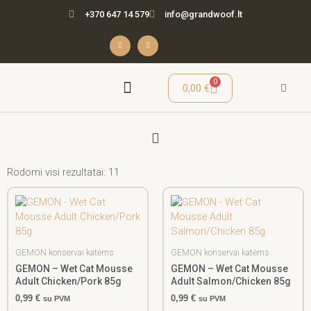
Pereiti
+370 647 14 579
info@grandwoof.lt
prie
turinio
F
I
a
n
c
s
e
t
b
a
o
g
o
r
Cart
0
0,00
€
k
a
-
m
f
Menu
Seminarai / Mokymai
Rodomi visi rezultatai: 11
GEMON konservai katėms
GEMON konservai katėms
GEMON – Wet Cat Mousse
GEMON – Wet Cat Mousse
Adult Chicken/Pork 85g
Adult Salmon/Chicken 85g
0,99
€
0,99
€
su PVM
su PVM