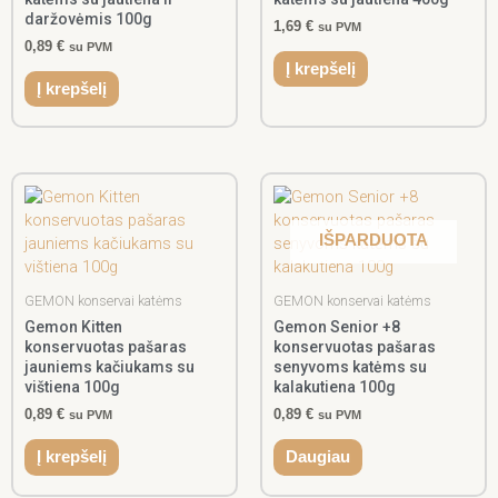
daržovėmis 100g
1,69
€
su PVM
0,89
€
su PVM
Į krepšelį
Į krepšelį
IŠPARDUOTA
GEMON konservai katėms
GEMON konservai katėms
Gemon Kitten
Gemon Senior +8
konservuotas pašaras
konservuotas pašaras
jauniems kačiukams su
senyvoms katėms su
vištiena 100g
kalakutiena 100g
0,89
€
0,89
€
su PVM
su PVM
Į krepšelį
Daugiau