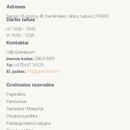
Adresas
Sausio 13-osios g. 4b, Karoliniškės, Vilnius, Lietuva, LT-04303
Darbo laikas
I-V: 10:00 – 19:00
VI: 10:00 – 15:00
Kontaktai
UAB Grandwoof
Įmonės kodas:
306313453
Tel.:
+370 647 14 579
El. paštas:
info@grandwoof.lt
Greitosios nuorodos
Pagrindinis
Parduotuvė
Seminarai / Mokymai
Privatumo politika
Paslaugu teikimo salygos