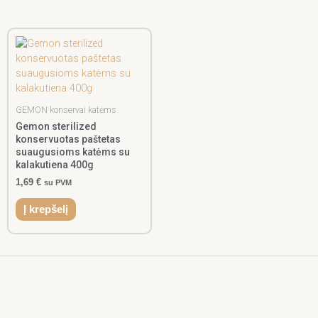
GEMON konservai katėms
Gemon sterilized
konservuotas paštetas
suaugusioms katėms su
kalakutiena 400g
1,69
€
su PVM
Į krepšelį