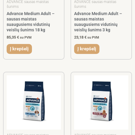
ADVANCE sausas maistas
ADVANCE sausas maistas
šunims
šunims
Advance Medium Adult –
Advance Medium Adult –
sausas maistas
sausas maistas
suaugusiems vidutinių
suaugusiems vidutinių
veislių šunims 18 kg
veislių šunims 3 kg
85,35
€
23,18
€
su PVM
su PVM
Į krepšelį
Į krepšelį