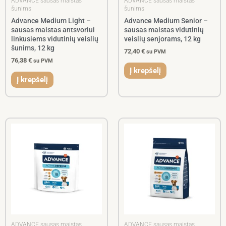
ADVANCE sausas maistas
ADVANCE sausas maistas
šunims
šunims
Advance Medium Light –
Advance Medium Senior –
sausas maistas antsvoriui
sausas maistas vidutinių
linkusiems vidutinių veislių
veislių senjorams, 12 kg
šunims, 12 kg
72,40
€
su PVM
76,38
€
su PVM
Į krepšelį
Į krepšelį
ADVANCE sausas maistas
ADVANCE sausas maistas