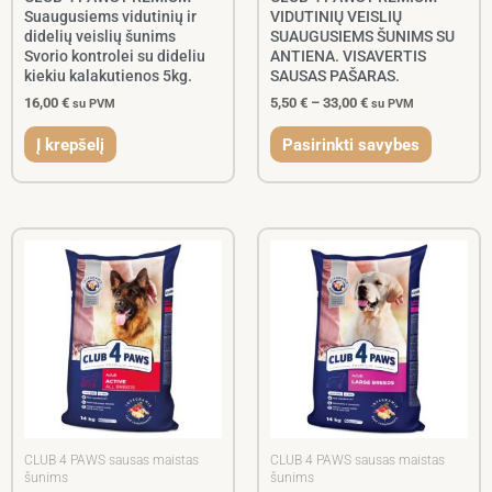
product
Suaugusiems vidutinių ir
VIDUTINIŲ VEISLIŲ
page
didelių veislių šunims
SUAUGUSIEMS ŠUNIMS SU
Svorio kontrolei su dideliu
ANTIENA. VISAVERTIS
kiekiu kalakutienos 5kg.
SAUSAS PAŠARAS.
16,00
€
5,50
€
–
33,00
€
su PVM
su PVM
Į krepšelį
Pasirinkti savybes
CLUB 4 PAWS sausas maistas
CLUB 4 PAWS sausas maistas
šunims
šunims