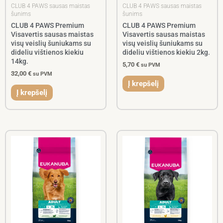
CLUB 4 PAWS sausas maistas
CLUB 4 PAWS sausas maistas
šunims
šunims
CLUB 4 PAWS Premium
CLUB 4 PAWS Premium
Visavertis sausas maistas
Visavertis sausas maistas
visų veislių šuniukams su
visų veislių šuniukams su
dideliu vištienos kiekiu
dideliu vištienos kiekiu 2kg.
14kg.
5,70
€
su PVM
32,00
€
su PVM
Į krepšelį
Į krepšelį