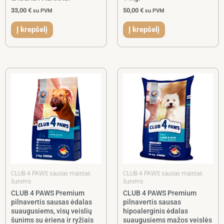
33,00
€
50,00
€
su PVM
su PVM
Į krepšelį
Į krepšelį
CLUB 4 PAWS sausas maistas
CLUB 4 PAWS sausas maistas
šunims
šunims
CLUB 4 PAWS Premium
CLUB 4 PAWS Premium
pilnavertis sausas ėdalas
pilnavertis sausas
suaugusiems, visų veislių
hipoalerginis ėdalas
šunims su ėriena ir ryžiais
suaugusiems mažos veislės