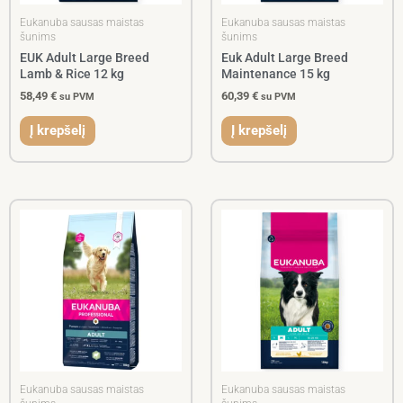
Eukanuba sausas maistas
Eukanuba sausas maistas
šunims
šunims
EUK Adult Large Breed
Euk Adult Large Breed
Lamb & Rice 12 kg
Maintenance 15 kg
58,49
€
60,39
€
su PVM
su PVM
Į krepšelį
Į krepšelį
Eukanuba sausas maistas
Eukanuba sausas maistas