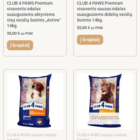
CLUB 4 PAWS Premium
CLUB 4 PAWS Premium
visavertis ėdalas
visavertis sausas ėdalas
suaugusiems aktyviems
suaugusiems didelių veislių
visų veislių šunims „Active“
šunims 14kg.
14kg.
32,00
€
su PVM
33,00
€
su PVM
Į krepšelį
Į krepšelį
Price
range:
5,50 €
through
30,00 €
IŠPARDUOTA
CLUB 4 PAWS sausas maistas
CLUB 4 PAWS sausas maistas
šunims
šunims