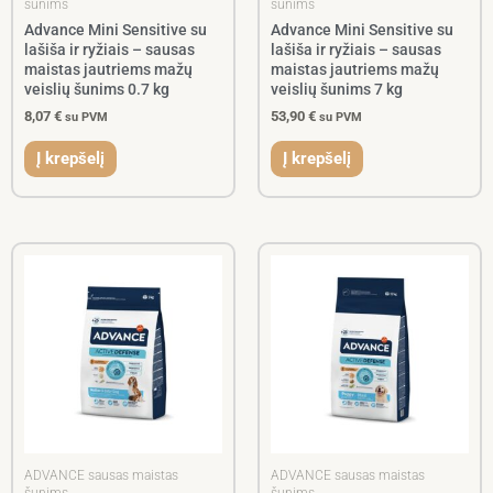
šunims
šunims
Advance Mini Sensitive su
Advance Mini Sensitive su
lašiša ir ryžiais – sausas
lašiša ir ryžiais – sausas
maistas jautriems mažų
maistas jautriems mažų
veislių šunims 0.7 kg
veislių šunims 7 kg
8,07
€
53,90
€
su PVM
su PVM
Į krepšelį
Į krepšelį
ADVANCE sausas maistas
ADVANCE sausas maistas
šunims
šunims