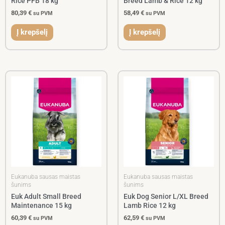
Rice PFB 18 kg
Breed Lamb & Rice 12 kg
80,39
€
58,49
€
su PVM
su PVM
Į krepšelį
Į krepšelį
Eukanuba sausas maistas
Eukanuba sausas maistas
šunims
šunims
Euk Adult Small Breed
Euk Dog Senior L/XL Breed
Maintenance 15 kg
Lamb Rice 12 kg
60,39
€
62,59
€
su PVM
su PVM