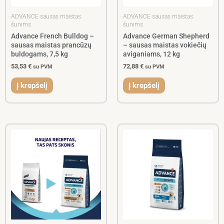
ADVANCE sausas maistas
ADVANCE sausas maistas
šunims
šunims
Advance French Bulldog –
Advance German Shepherd
sausas maistas prancūzų
– sausas maistas vokiečių
buldogams, 7,5 kg
aviganiams, 12 kg
53,53
€
72,88
€
su PVM
su PVM
Į krepšelį
Į krepšelį