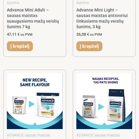
šunims
šunims
Advance Mini Adult –
Advance Mini Light –
sausas maistas
sausas maistas antsvoriui
suaugusiems mažų veislių
linkusiems mažų veislių
šunims 7 kg
šunims, 3 kg
47,11
€
26,38
€
su PVM
su PVM
Į krepšelį
Į krepšelį
ADVANCE sausas maistas
ADVANCE sausas maistas