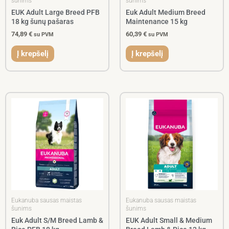
šunims
šunims
EUK Adult Large Breed PFB
Euk Adult Medium Breed
18 kg šunų pašaras
Maintenance 15 kg
74,89
€
60,39
€
su PVM
su PVM
Į krepšelį
Į krepšelį
Eukanuba sausas maistas
Eukanuba sausas maistas
šunims
šunims
Euk Adult S/M Breed Lamb &
EUK Adult Small & Medium