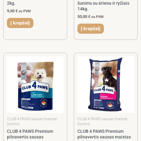
2kg.
šunims su ėriena ir ryžiais
14kg.
9,30
€
su PVM
50,00
€
su PVM
Į krepšelį
Į krepšelį
CLUB 4 PAWS sausas maistas
CLUB 4 PAWS sausas maistas
šunims
šunims
CLUB 4 PAWS Premium
CLUB 4 PAWS Premium
pilnavertis sausas
pilnavertis sausas maistas