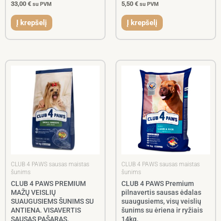
33,00
€
5,50
€
su PVM
su PVM
Į krepšelį
Į krepšelį
CLUB 4 PAWS sausas maistas
CLUB 4 PAWS sausas maistas
šunims
šunims
CLUB 4 PAWS PREMIUM
CLUB 4 PAWS Premium
MAŽŲ VEISLIŲ
pilnavertis sausas ėdalas
SUAUGUSIEMS ŠUNIMS SU
suaugusiems, visų veislių
ANTIENA. VISAVERTIS
šunims su ėriena ir ryžiais
SAUSAS PAŠARAS.
14kg.