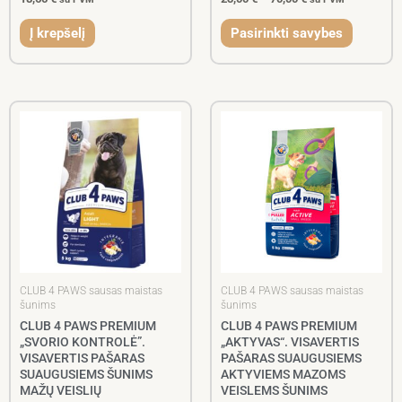
Į krepšelį
Pasirinkti savybes
CLUB 4 PAWS sausas maistas
CLUB 4 PAWS sausas maistas
šunims
šunims
CLUB 4 PAWS PREMIUM
CLUB 4 PAWS PREMIUM
„SVORIO KONTROLĖ”.
„AKTYVAS“. VISAVERTIS
VISAVERTIS PAŠARAS
PAŠARAS SUAUGUSIEMS
SUAUGUSIEMS ŠUNIMS
AKTYVIEMS MAZOMS
MAŽŲ VEISLIŲ
VEISLEMS ŠUNIMS