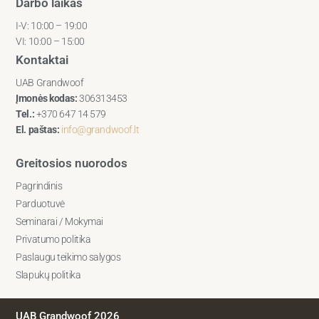
Darbo laikas
I-V: 10:00 – 19:00
VI: 10:00 – 15:00
Kontaktai
UAB Grandwoof
Įmonės kodas:
306313453
Tel.:
+370 647 14 579
El. paštas:
info@grandwoof.lt
Greitosios nuorodos
Pagrindinis
Parduotuvė
Seminarai / Mokymai
Privatumo politika
Paslaugu teikimo salygos
Slapukų politika
UAB Grandwoof 2026