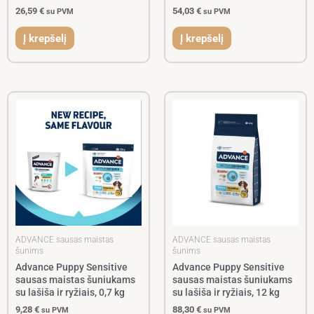
26,59
€
54,03
€
su PVM
su PVM
Į krepšelį
Į krepšelį
ADVANCE sausas maistas
ADVANCE sausas maistas
šunims
šunims
Advance Puppy Sensitive
Advance Puppy Sensitive
sausas maistas šuniukams
sausas maistas šuniukams
su lašiša ir ryžiais, 0,7 kg
su lašiša ir ryžiais, 12 kg
9,28
€
88,30
€
su PVM
su PVM