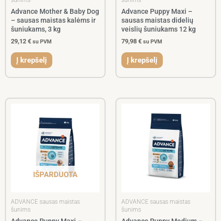
Advance Mother & Baby Dog
Advance Puppy Maxi –
– sausas maistas kalėms ir
sausas maistas didelių
šuniukams, 3 kg
veislių šuniukams 12 kg
29,12
€
79,98
€
su PVM
su PVM
Į krepšelį
Į krepšelį
IŠPARDUOTA
ADVANCE sausas maistas
ADVANCE sausas maistas
šunims
šunims