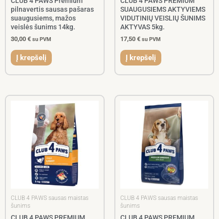
CLUB 4 PAWS Premium
CLUB 4 PAWS PREMIUM
pilnavertis sausas pašaras
SUAUGUSIEMS AKTYVIEMS
suaugusiems, mažos
VIDUTINIŲ VEISLIŲ ŠUNIMS
veislės šunims 14kg.
AKTYVAS 5kg.
30,00
€
17,50
€
su PVM
su PVM
Į krepšelį
Į krepšelį
Price
This
range:
product
5,50 €
has
through
multiple
33,00 €
variants.
The
options
may
be
chosen
CLUB 4 PAWS sausas maistas
CLUB 4 PAWS sausas maistas
on
šunims
šunims
the
CLUB 4 PAWS PREMIUM
CLUB 4 PAWS PREMIUM