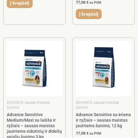
77,08
€
Į krepšelį
su PVM
Į krepšelį
ADVANCE sausas maistas
ADVANCE sausas maistas
šunims
šunims
Advance Sensitive
Advance Sensitive su ėriena
Medium/Maxi su lašiša ir
ir ryžiais – sausas maistas
ryžiais – sausas maistas
jautriems šunims, 12 kg
jautriems vidutinių ir didelių
77,08
€
su PVM
veislių šunims 3 kg