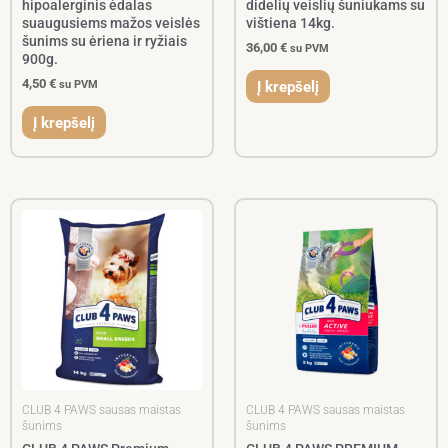
hipoalerginis ėdalas
didelių veislių šuniukams su
suaugusiems mažos veislės
vištiena 14kg.
šunims su ėriena ir ryžiais
36,00
€
su PVM
900g.
4,50
€
Į krepšelį
su PVM
Į krepšelį
CLUB 4 PAWS sausas maistas
CLUB 4 PAWS sausas maistas
šunims
šunims