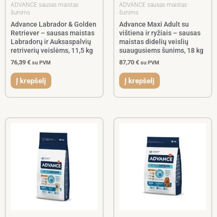
ADVANCE sausas maistas
ADVANCE sausas maistas
šunims
šunims
Advance Labrador & Golden
Advance Maxi Adult su
Retriever – sausas maistas
vištiena ir ryžiais – sausas
Labradorų ir Auksaspalvių
maistas didelių veislių
retriverių veislėms, 11,5 kg
suaugusiems šunims, 18 kg
76,39
€
87,70
€
su PVM
su PVM
Į krepšelį
Į krepšelį