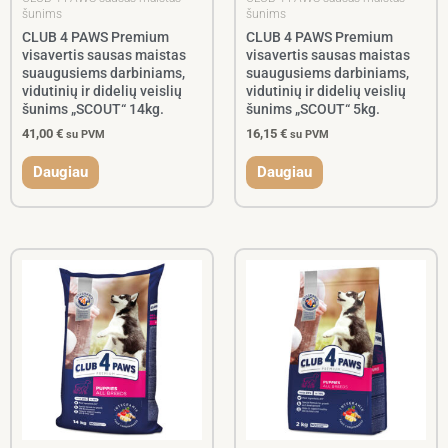
šunims
šunims
CLUB 4 PAWS Premium
CLUB 4 PAWS Premium
visavertis sausas maistas
visavertis sausas maistas
suaugusiems darbiniams,
suaugusiems darbiniams,
vidutinių ir didelių veislių
vidutinių ir didelių veislių
šunims „SCOUT“ 14kg.
šunims „SCOUT“ 5kg.
41,00
€
16,15
€
su PVM
su PVM
Daugiau
Daugiau