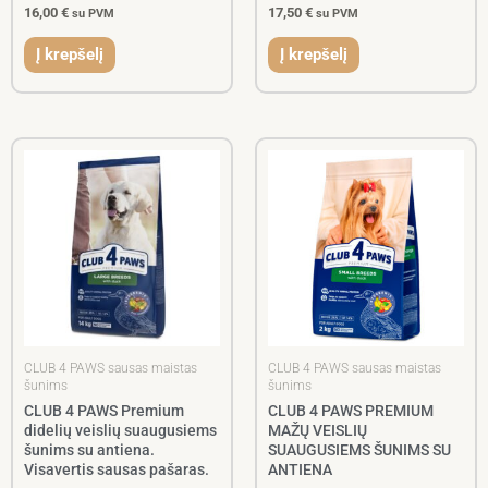
16,00
€
17,50
€
su PVM
su PVM
Į krepšelį
Į krepšelį
CLUB 4 PAWS sausas maistas
CLUB 4 PAWS sausas maistas
šunims
šunims
CLUB 4 PAWS Premium
CLUB 4 PAWS PREMIUM
didelių veislių suaugusiems
MAŽŲ VEISLIŲ
šunims su antiena.
SUAUGUSIEMS ŠUNIMS SU
Visavertis sausas pašaras.
ANTIENA