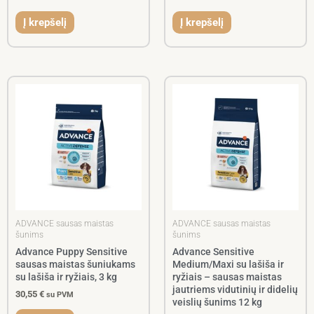
Į krepšelį
Į krepšelį
ADVANCE sausas maistas
ADVANCE sausas maistas
šunims
šunims
Advance Puppy Sensitive
Advance Sensitive
sausas maistas šuniukams
Medium/Maxi su lašiša ir
su lašiša ir ryžiais, 3 kg
ryžiais – sausas maistas
jautriems vidutinių ir didelių
30,55
€
su PVM
veislių šunims 12 kg