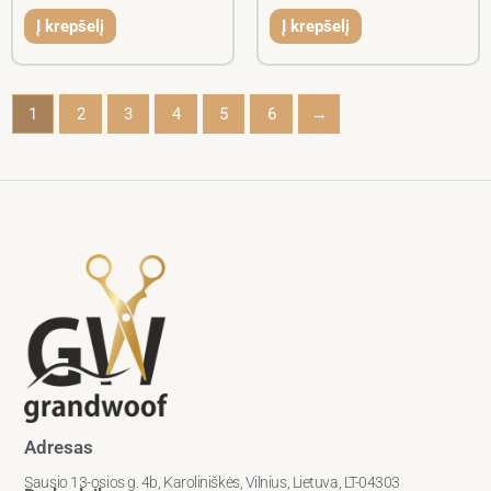
Į krepšelį
Į krepšelį
1
2
3
4
5
6
→
Adresas
Sausio 13-osios g. 4b, Karoliniškės, Vilnius, Lietuva, LT-04303