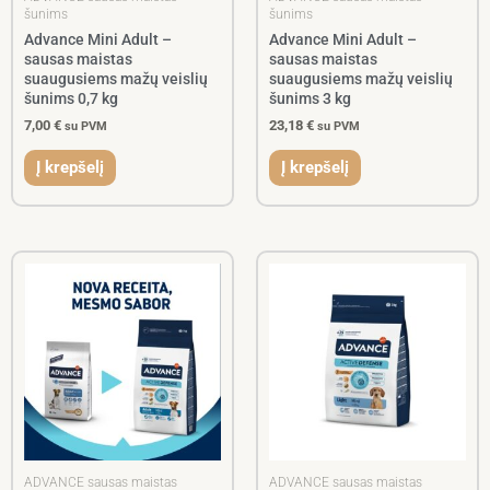
šunims
šunims
Advance Mini Adult –
Advance Mini Adult –
sausas maistas
sausas maistas
suaugusiems mažų veislių
suaugusiems mažų veislių
šunims 0,7 kg
šunims 3 kg
7,00
€
23,18
€
su PVM
su PVM
Į krepšelį
Į krepšelį
ADVANCE sausas maistas
ADVANCE sausas maistas