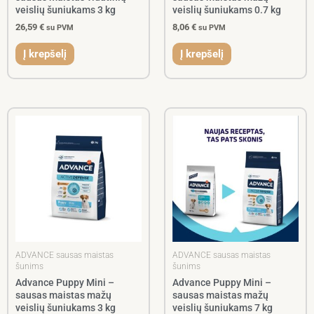
veislių šuniukams 3 kg
veislių šuniukams 0.7 kg
26,59
€
8,06
€
su PVM
su PVM
Į krepšelį
Į krepšelį
ADVANCE sausas maistas
ADVANCE sausas maistas
šunims
šunims
Advance Puppy Mini –
Advance Puppy Mini –
sausas maistas mažų
sausas maistas mažų
veislių šuniukams 3 kg
veislių šuniukams 7 kg