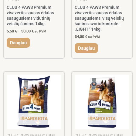
CLUB 4 PAWS Premium
CLUB 4 PAWS Premium
visavertis sausas ėdalas
visavertis sausas ėdalas
suaugusiems vidutinių
suaugusiems, visų veislių
veislių šunims 14kg.
šunims svorio kontrolei
„LIGHT“ 14kg.
5,50
€
–
30,00
€
su PVM
34,00
€
su PVM
Daugiau
Daugiau
IŠPARDUOTA
IŠPARDUOTA
CLUB 4 PAWS sausas maistas
CLUB 4 PAWS sausas maistas