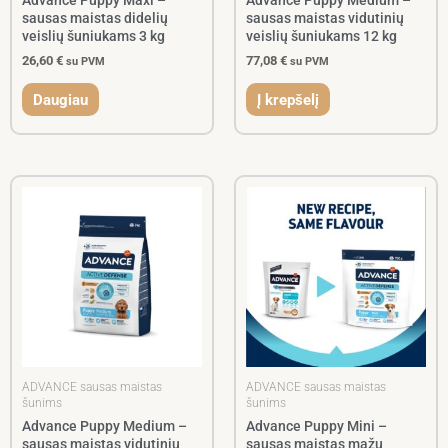
Advance Puppy Maxi –
Advance Puppy Medium –
sausas maistas didelių
sausas maistas vidutinių
veislių šuniukams 3 kg
veislių šuniukams 12 kg
26,60
€
77,08
€
su PVM
su PVM
Daugiau
Į krepšelį
ADVANCE sausas maistas
ADVANCE sausas maistas
šunims
šunims
Advance Puppy Medium –
Advance Puppy Mini –
sausas maistas vidutinių
sausas maistas mažų