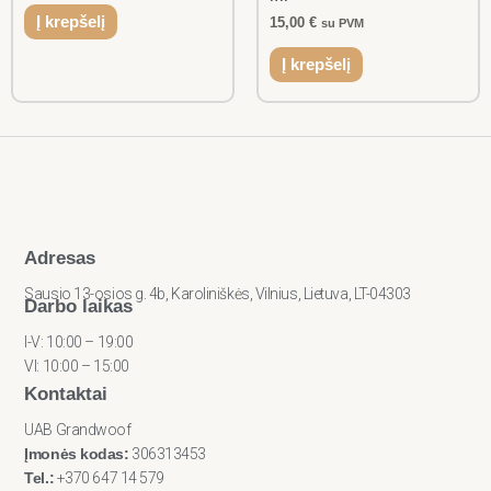
Į krepšelį
15,00
€
su PVM
Į krepšelį
Adresas
Sausio 13-osios g. 4b, Karoliniškės, Vilnius, Lietuva, LT-04303
Darbo laikas
I-V: 10:00 – 19:00
VI: 10:00 – 15:00
Kontaktai
UAB Grandwoof
Įmonės kodas:
306313453
Tel.:
+370 647 14 579