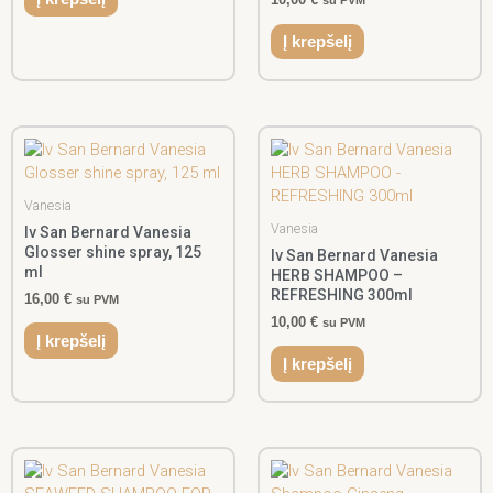
su PVM
Į krepšelį
Vanesia
Vanesia
Iv San Bernard Vanesia
Glosser shine spray, 125
Iv San Bernard Vanesia
ml
HERB SHAMPOO –
REFRESHING 300ml
16,00
€
su PVM
10,00
€
su PVM
Į krepšelį
Į krepšelį