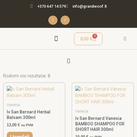
Pereiti
+370 647 14 579
info@grandwoof.lt
prie
turinio
F
I
a
n
c
s
e
t
b
a
o
g
o
r
Cart
0
0,00
€
k
a
-
m
f
Menu
Seminarai / Mokymai
Rodomi visi rezultatai: 8
Vanesia
Vanesia
Iv San Bernard Herbal
Balsam 300ml
Iv San Bernard Vanesia
BAMBOO SHAMPOO FOR
13,00
€
su PVM
SHORT HAIR 300ml
Į krepšelį
10,00
€