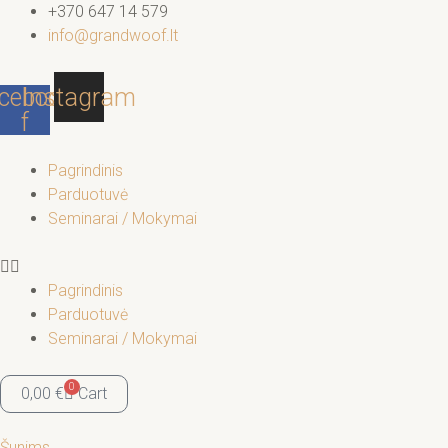
Pereiti
+370 647 14 579
prie
info@grandwoof.lt
turinio
cebook-
Instagram
f
Pagrindinis
Parduotuvė
Seminarai / Mokymai
Pagrindinis
Parduotuvė
Seminarai / Mokymai
0
0,00
€
Cart
Šunims