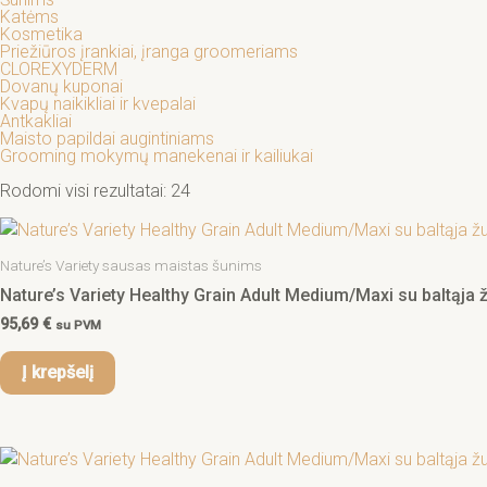
Katėms
Kosmetika
Priežiūros įrankiai, įranga groomeriams
CLOREXYDERM
Dovanų kuponai
Kvapų naikikliai ir kvepalai
Antkakliai
Maisto papildai augintiniams
Grooming mokymų manekenai ir kailiukai
Rodomi visi rezultatai: 24
Nature’s Variety sausas maistas šunims
Nature’s Variety Healthy Grain Adult Medium/Maxi su baltąja žu
95,69
€
su PVM
Į krepšelį