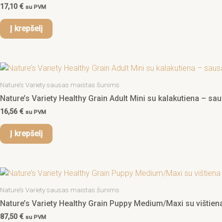
17,10
€
su PVM
Į krepšelį
Nature’s Variety sausas maistas šunims
Nature’s Variety Healthy Grain Adult Mini su kalakutiena – sa
16,56
€
su PVM
Į krepšelį
Nature’s Variety sausas maistas šunims
Nature’s Variety Healthy Grain Puppy Medium/Maxi su vištie
87,50
€
su PVM