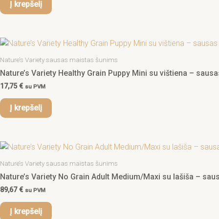
Į krepšelį
Nature’s Variety sausas maistas šunims
Nature’s Variety Healthy Grain Puppy Mini su vištiena – saus
17,75
€
su PVM
Į krepšelį
Nature’s Variety sausas maistas šunims
Nature’s Variety No Grain Adult Medium/Maxi su lašiša – sausa
89,67
€
su PVM
Į krepšelį