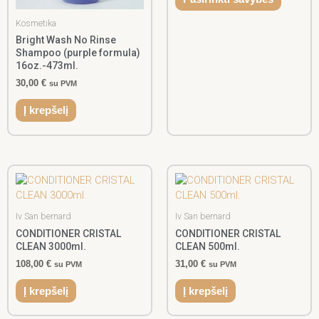
be
chosen
Kosmetika
on
Bright Wash No Rinse
the
Shampoo (purple formula)
product
16oz.-473ml.
page
30,00
€
su PVM
Į krepšelį
Iv San bernard
Iv San bernard
CONDITIONER CRISTAL
CONDITIONER CRISTAL
CLEAN 3000ml.
CLEAN 500ml.
108,00
€
31,00
€
su PVM
su PVM
Į krepšelį
Į krepšelį