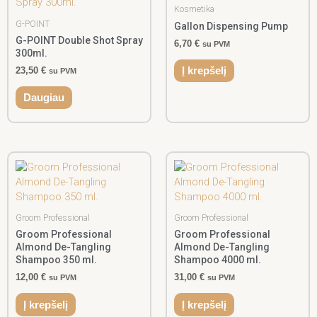
Kosmetika
G-POINT
Gallon Dispensing Pump
G-POINT Double Shot Spray
6,70
€
su PVM
300ml.
23,50
€
Į krepšelį
su PVM
Daugiau
Groom Professional
Groom Professional
Groom Professional
Groom Professional
Almond De-Tangling
Almond De-Tangling
Shampoo 350 ml.
Shampoo 4000 ml.
12,00
€
31,00
€
su PVM
su PVM
Į krepšelį
Į krepšelį