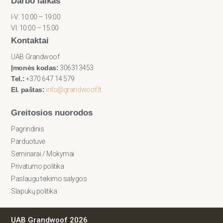
Darbo laikas
I-V: 10:00 – 19:00
VI: 10:00 – 15:00
Kontaktai
UAB Grandwoof
Įmonės kodas:
306313453
Tel.:
+370 647 14 579
El. paštas:
info@grandwoof.lt
Greitosios nuorodos
Pagrindinis
Parduotuvė
Seminarai / Mokymai
Privatumo politika
Paslaugu teikimo salygos
Slapukų politika
UAB Grandwoof 2026