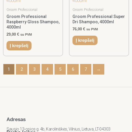
Groom Professional
Groom Professional
Groom Professional
Groom Professional Super
Raspberry Gloss Shampoo,
Dri Shampoo, 4000ml
4000ml
76,00
€
su PVM
29,00
€
su PVM
Į krepšelį
Į krepšelį
1
2
3
4
5
6
7
→
Adresas
Sausio 13-osios g. 4b, Karoliniškės, Vilnius, Lietuva, LT-04303