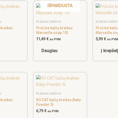
IŠPARDUOTA
s
Kraikas katėms
Kraikas katė
 kraikas
ProLine kačių kraikas
ProLine kači
Marseille soap 10l
Marseille so
11,49
€
5,99
€
su PVM
su PV
Daugiau
Į krepšel
s
Kraikas katėms
 kraikas
RO CAT kačių kraikas Baby
Powder 5l
6,79
€
su PVM