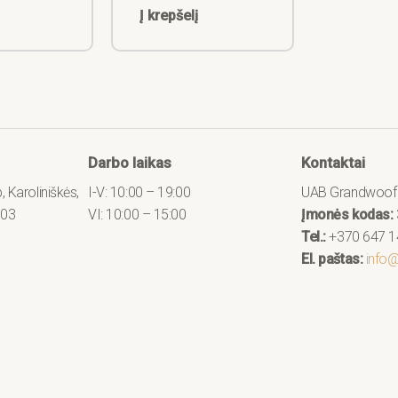
Į krepšelį
Darbo laikas
Kontaktai
 Karoliniškės,
I-V: 10:00 – 19:00
UAB Grandwoof
303
VI: 10:00 – 15:00
Įmonės kodas:
Tel.:
+370 647 1
El. paštas:
info@