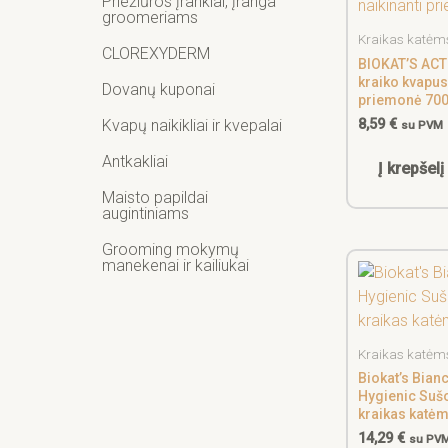
Priežiūros įrankiai, įranga
groomeriams
Kraikas katėm
CLOREXYDERM
BIOKAT’S ACT
kraiko kvapus
Dovanų kuponai
priemonė 70
8,59
€
Kvapų naikikliai ir kvepalai
su PVM
Antkakliai
Į krepšelį
Maisto papildai
augintiniams
Grooming mokymų
manekenai ir kailiukai
Kraikas katėm
Biokat’s Bian
Hygienic Suš
kraikas katė
14,29
€
su PV