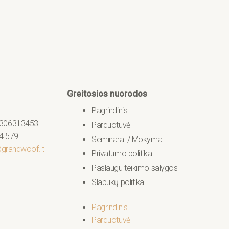
Greitosios nuorodos
Pagrindinis
306313453
Parduotuvė
4 579
Seminarai / Mokymai
grandwoof.lt
Privatumo politika
Paslaugu teikimo salygos
Slapukų politika
Pagrindinis
Parduotuvė