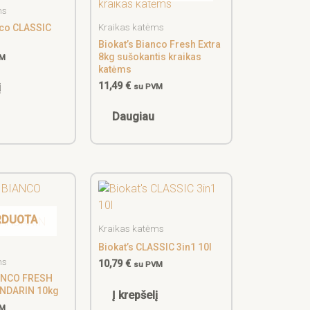
ms
f
Kraikas katėms
nco CLASSIC
Biokat’s Bianco Fresh Extra
8kg sušokantis kraikas
VM
katėms
11,49
€
į
su PVM
Daugiau
RDUOTA
Kraikas katėms
Biokat’s CLASSIC 3in1 10l
ms
10,79
€
su PVM
ANCO FRESH
NDARIN 10kg
Į krepšelį
VM