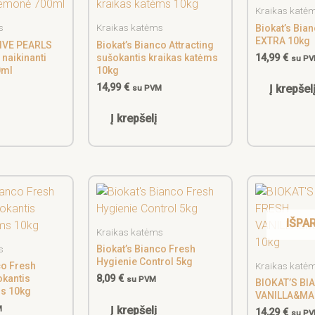
Kraikas katė
s
Kraikas katėms
Biokat’s Bia
EXTRA 10kg
IVE PEARLS
Biokat’s Bianco Attracting
 naikinanti
sušokantis kraikas katėms
14,99
€
su P
0ml
10kg
14,99
€
Į krepšel
su PVM
Į krepšelį
IŠPA
Kraikas katėms
s
Biokat’s Bianco Fresh
Hygienie Control 5kg
Kraikas katė
co Fresh
okantis
8,09
€
su PVM
BIOKAT’S BI
ms 10kg
VANILLA&MA
Į krepšelį
M
14,29
€
su P