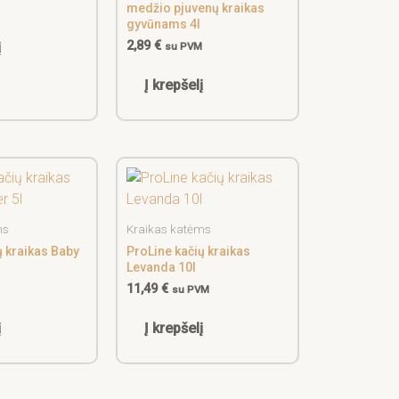
medžio pjuvenų kraikas
M
gyvūnams 4l
2,89
€
į
su PVM
Į krepšelį
ms
Kraikas katėms
ų kraikas Baby
ProLine kačių kraikas
Levanda 10l
11,49
€
M
su PVM
į
Į krepšelį