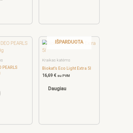
IŠPARDUOTA
ms
Kraikas katėms
O PEARLS
Biokat’s Eco Light Extra 5l
g
16,69
€
su PVM
M
Daugiau
į