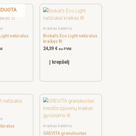
RDUOTA
ms
Kraikas katėms
Light natūralus
Biokat’s Eco Light natūralus
kraikas 8l
24,39
€
VM
su PVM
Į krepšelį
ms
Kraikas katėms
atūralus
GREVITA granuliuotas