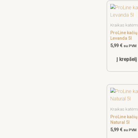
Kraikas katėm
ProLine kačių
Levanda 5l
5,99
€
su PVM
Į krepšelį
Kraikas katėm
ProLine kačių
Natural 5l
5,99
€
su PVM