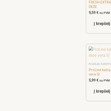
FRESH EXTRA 
DĖŽĖ
9,59
€
su PVM
Į krepšelį
Kraikas katėm
ProLine kačių
vera 5l
5,99
€
su PVM
Į krepšelį