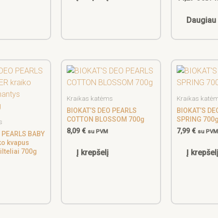
Daugiau
Kraikas katėms
Kraikas katė
BIOKAT’S DEO PEARLS
BIOKAT’S DE
COTTON BLOSSOM 700g
SPRING 700
s
8,09
€
7,99
€
su PVM
su PV
O PEARLS BABY
ko kvapus
lteliai 700g
Į krepšelį
Į krepšel