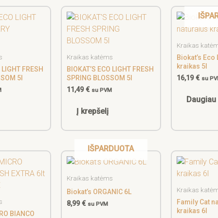
IŠPA
Kraikas katė
s
Kraikas katėms
Biokat’s Eco 
kraikas 5l
 LIGHT FRESH
BIOKAT’S ECO LIGHT FRESH
SOM 5l
SPRING BLOSSOM 5l
16,19
€
su P
11,49
€
M
su PVM
Daugiau
Į krepšelį
IŠPARDUOTA
Kraikas katėms
Kraikas katė
Biokat’s ORGANIC 6L
s
Family Cat n
8,99
€
su PVM
kraikas 6l
CRO BIANCO