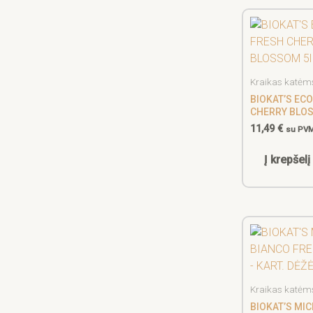
Kraikas katėm
BIOKAT’S ECO
CHERRY BLOS
11,49
€
su PV
Į krepšelį
Kraikas katėm
BIOKAT’S MI