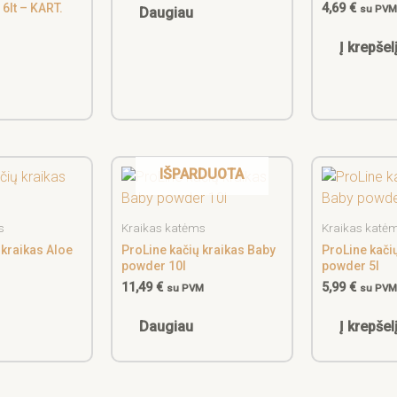
6lt – KART.
4,69
€
su PV
Daugiau
Į krepšel
IŠPARDUOTA
s
Kraikas katėms
Kraikas katė
 kraikas Aloe
ProLine kačių kraikas Baby
ProLine kači
powder 10l
powder 5l
11,49
€
5,99
€
su PVM
su PV
Daugiau
Į krepšel