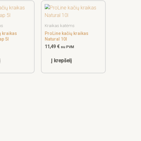
ms
Kraikas katėms
ų kraikas
ProLine kačių kraikas
ap 5l
Natural 10l
11,49
€
M
su PVM
į
Į krepšelį