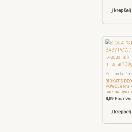
Į krepšelį
Kraikas katėm
BIOKAT’S DE
POWDER krai
naikinantys mi
8,09
€
su PVM
Į krepšelį