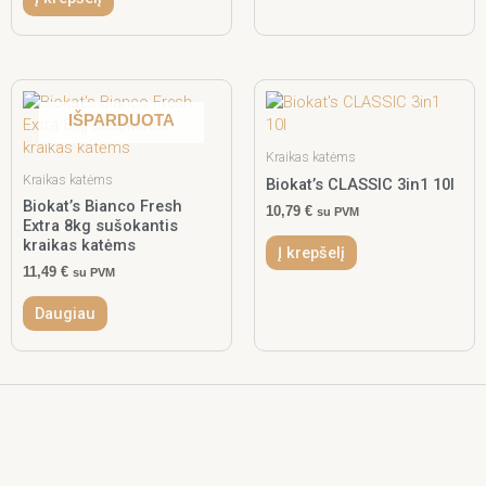
IŠPARDUOTA
Kraikas katėms
Kraikas katėms
Biokat’s CLASSIC 3in1 10l
Biokat’s Bianco Fresh
10,79
€
su PVM
Extra 8kg sušokantis
kraikas katėms
Į krepšelį
11,49
€
su PVM
Daugiau