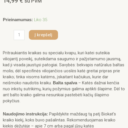
14,99
€
su PVM
produkto
Liko 35
Prieinamumas:
kiekis:
Biokat's
Į krepšelį
Bianco
Attracting
sušokantis
Pritraukiantis kraikas su specialu kvapu, kuri katei suteikia
kraikas
viliojantį poveikį, suteikdama saugumo ir pažįstamumo jausmą,
katėms
kad ji visada jaustųsi patogiai. Savybės: bekvapis natūralus baltas
10kg
molis; dėl specifinės viliojančios uoslės katė greitai pripras prie
kraiko; tinka visoms katėms, įskaitant kačiukus, kurie dar
neišmoko naudotis kraiku.
– Katės dažnai kenčia
Balta spalva
nuo inkstų sutrikimų, kurių požymius galima aptikti šlapime. Dėl to
ant balto kraiko galima nesunkiai pastebėti kačių šlapimo
pokyčius.
Papildykite maždaug tą patį Biokat‘s
Naudojimo instrukcija:
kraiko kiekį, koks buvo pašalintas. Rekomenduojamas kraiko
kiekis dėžutėje – apie 7 cm arba pagal jūsų katės