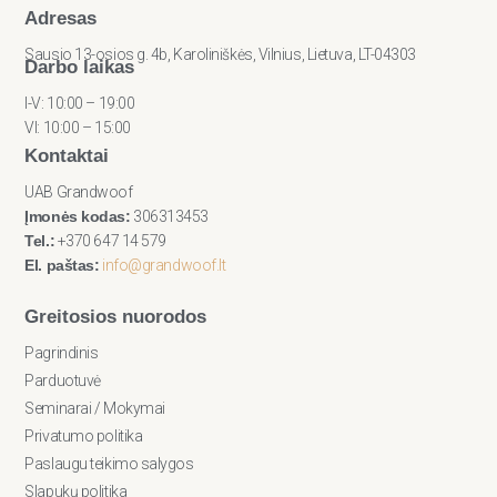
Adresas
Sausio 13-osios g. 4b, Karoliniškės, Vilnius, Lietuva, LT-04303
Darbo laikas
I-V: 10:00 – 19:00
VI: 10:00 – 15:00
Kontaktai
UAB Grandwoof
Įmonės kodas:
306313453
Tel.:
+370 647 14 579
El. paštas:
info@grandwoof.lt
Greitosios nuorodos
Pagrindinis
Parduotuvė
Seminarai / Mokymai
Privatumo politika
Paslaugu teikimo salygos
Slapukų politika