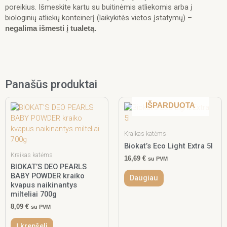
poreikius. Išmeskite kartu su buitinėmis atliekomis arba į
biologinių atliekų konteinerį (laikykitės vietos įstatymų) –
negalima išmesti į tualetą.
Panašūs produktai
IŠPARDUOTA
Kraikas katėms
Biokat’s Eco Light Extra 5l
Kraikas katėms
16,69
€
su PVM
BIOKAT’S DEO PEARLS
BABY POWDER kraiko
Daugiau
kvapus naikinantys
milteliai 700g
8,09
€
su PVM
Į krepšelį