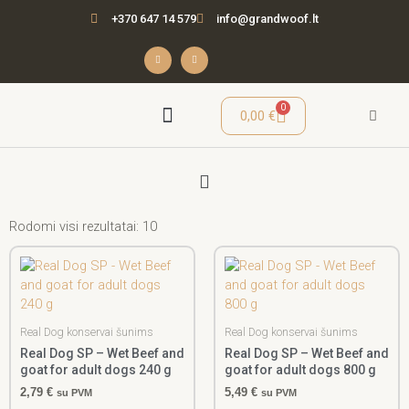
Pereiti
+370 647 14 579
info@grandwoof.lt
prie
turinio
F
I
a
n
c
s
e
t
b
a
o
g
o
r
Cart
0
0,00
€
k
a
-
m
f
Menu
Seminarai / Mokymai
Rodomi visi rezultatai: 10
Real Dog konservai šunims
Real Dog konservai šunims
Real Dog SP – Wet Beef and
Real Dog SP – Wet Beef and
goat for adult dogs 240 g
goat for adult dogs 800 g
2,79
€
5,49
€
su PVM
su PVM