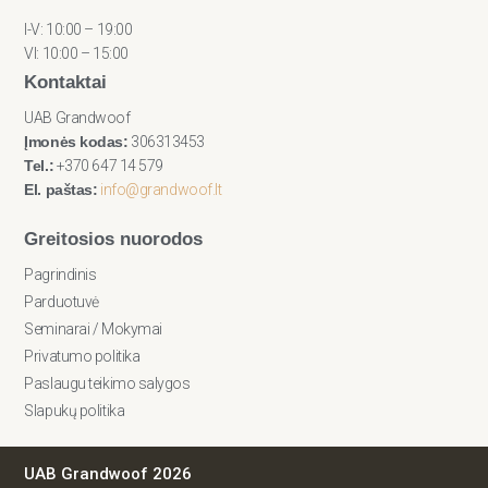
I-V: 10:00 – 19:00
VI: 10:00 – 15:00
Kontaktai
UAB Grandwoof
Įmonės kodas:
306313453
Tel.:
+370 647 14 579
El. paštas:
info@grandwoof.lt
Greitosios nuorodos
Pagrindinis
Parduotuvė
Seminarai / Mokymai
Privatumo politika
Paslaugu teikimo salygos
Slapukų politika
UAB Grandwoof 2026