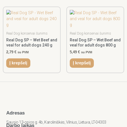
Real Dog konservai šunims
Real Dog konservai šunims
Real Dog SP – Wet Beef and
Real Dog SP – Wet Beef and
veal for adult dogs 240 g
veal for adult dogs 800 g
2,79
€
5,49
€
su PVM
su PVM
Į krepšelį
Į krepšelį
Adresas
Sausio 13-osios g. 4b, Karoliniškės, Vilnius, Lietuva, LT-04303
Darbo laikas