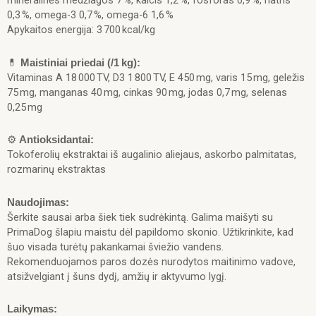
mineralinės medžiagos 7 %, kalcis 1,2 %, fosforas 0,9 %, natris
0,3 %, omega-3 0,7 %, omega-6 1,6 %
Apykaitos energija: 3 700 kcal/kg
💊
Maistiniai priedai (/1 kg):
Vitaminas A 18 000 TV, D3 1 800 TV, E 450 mg, varis 15 mg, geležis
75 mg, manganas 40 mg, cinkas 90 mg, jodas 0,7 mg, selenas
0,25 mg
⚙️
Antioksidantai:
Tokoferolių ekstraktai iš augalinio aliejaus, askorbo palmitatas,
rozmarinų ekstraktas
Naudojimas:
Šerkite sausai arba šiek tiek sudrėkintą. Galima maišyti su
PrimaDog šlapiu maistu dėl papildomo skonio. Užtikrinkite, kad
šuo visada turėtų pakankamai šviežio vandens.
Rekomenduojamos paros dozės nurodytos maitinimo vadove,
atsižvelgiant į šuns dydį, amžių ir aktyvumo lygį.
Laikymas: