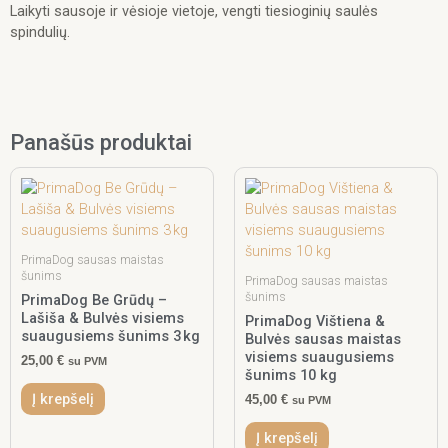
Laikyti sausoje ir vėsioje vietoje, vengti tiesioginių saulės
spindulių.
Panašūs produktai
PrimaDog sausas maistas
šunims
PrimaDog sausas maistas
šunims
PrimaDog Be Grūdų –
Lašiša & Bulvės visiems
PrimaDog Vištiena &
suaugusiems šunims 3 kg
Bulvės sausas maistas
visiems suaugusiems
25,00
€
su PVM
šunims 10 kg
Į krepšelį
45,00
€
su PVM
Į krepšelį