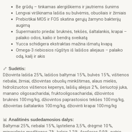
kg
Be grūdų – tinkamas alergiškiems ir jautriems šunims
Lengvai virškinama lašiša su bulvėmis, obuoliais ir žirniais
Prebiotikai MOS ir FOS skatina gerųjų žarnyno bakterijų
augimą
Supermaisto priedai: bruknės, tekšės, šaltalankis, krapai –
palaiko odos, kailio ir bendrą sveikatą
Yucca schidigera ekstraktas mažina išmatų kvapą
Omega-3 riebiosios rūgštys iš lašišos aliejaus – palaiko
odą, kailį ir akis
🦴
Sudėtis:
Džiovinta lašiša 25 %, lašišos baltymai 15 %, bulvės 15 %, vištienos
riebalai, žirniai, džiovintas obuolių minkštimas, alaus mielės,
hidrolizuotos vištienos kepenys, lašišų aliejus 2 %, šeriuotoji juka,
manano oligosacharidai, fruktooligosacharidai, džiovintos
bruknės 100 mg/kg, džiovintos paprastosios tekšės 100 mg/kg,
džiovintas šaltalankis 100 mg/kg, džiovinti krapai 100 mg/kg
📊
Analitinės sudedamosios dalys:
Baltymai 25 %, riebalai 15 %, ląsteliena 3,5 %, drėgmė 10 %,