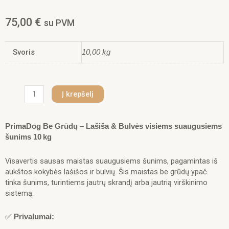
75,00
€
su PVM
Svoris
10,00 kg
produkto
Į krepšelį
kiekis:
PrimaDog
Be
PrimaDog Be Grūdų – Lašiša & Bulvės visiems suaugusiems
Grūdų
šunims 10 kg
–
Lašiša
Visavertis sausas maistas suaugusiems šunims, pagamintas iš
&
aukštos kokybės lašišos ir bulvių. Šis maistas be grūdų ypač
Bulvės
tinka šunims, turintiems jautrų skrandį arba jautrią virškinimo
visiems
sistemą.
suaugusiems
šunims
✅
Privalumai:
10