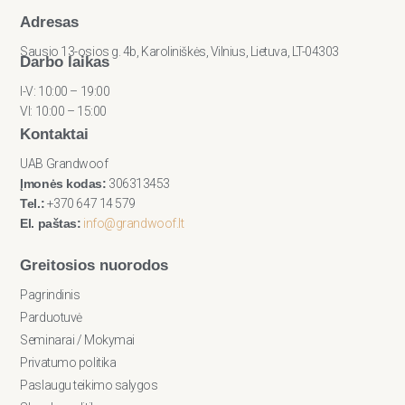
Adresas
Sausio 13-osios g. 4b, Karoliniškės, Vilnius, Lietuva, LT-04303
Darbo laikas
I-V: 10:00 – 19:00
VI: 10:00 – 15:00
Kontaktai
UAB Grandwoof
Įmonės kodas:
306313453
Tel.:
+370 647 14 579
El. paštas:
info@grandwoof.lt
Greitosios nuorodos
Pagrindinis
Parduotuvė
Seminarai / Mokymai
Privatumo politika
Paslaugu teikimo salygos