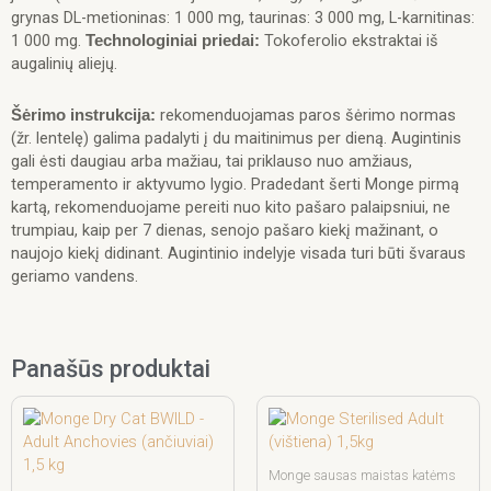
grynas DL-metioninas: 1 000 mg, taurinas: 3 000 mg, L-karnitinas:
1 000 mg.
Tokoferolio ekstraktai iš
Technologiniai priedai:
augalinių aliejų.
rekomenduojamas paros šėrimo normas
Šėrimo instrukcija:
(žr. lentelę) galima padalyti į du maitinimus per dieną. Augintinis
gali ėsti daugiau arba mažiau, tai priklauso nuo amžiaus,
temperamento ir aktyvumo lygio. Pradedant šerti Monge pirmą
kartą, rekomenduojame pereiti nuo kito pašaro palaipsniui, ne
trumpiau, kaip per 7 dienas, senojo pašaro kiekį mažinant, o
naujojo kiekį didinant. Augintinio indelyje visada turi būti švaraus
geriamo vandens.
Panašūs produktai
Monge sausas maistas katėms