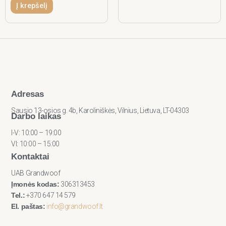
Į krepšelį
Adresas
Sausio 13-osios g. 4b, Karoliniškės, Vilnius, Lietuva, LT-04303
Darbo laikas
I-V: 10:00 – 19:00
VI: 10:00 – 15:00
Kontaktai
UAB Grandwoof
Įmonės kodas:
306313453
Tel.:
+370 647 14 579
El. paštas:
info@grandwoof.lt