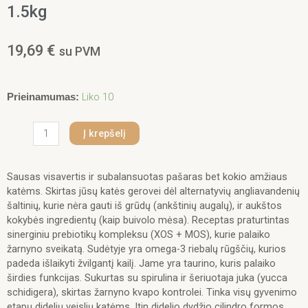
1.5kg
19,69
€
su PVM
produkto
Liko 10
Prieinamumas:
kiekis:
Monge
Į krepšelį
GF
Large
Breeds
Sausas visavertis ir subalansuotas pašaras bet kokio amžiaus
sausas
katėms. Skirtas jūsų katės gerovei dėl alternatyvių angliavandenių
pašaras
šaltinių, kurie nėra gauti iš grūdų (ankštinių augalų), ir aukštos
katėms
kokybės ingredientų (kaip buivolo mėsa). Receptas praturtintas
su
sinerginiu prebiotikų kompleksu (XOS + MOS), kurie palaiko
buivoliena,
žarnyno sveikatą. Sudėtyje yra omega-3 riebalų rūgščių, kurios
bulvėmis
padeda išlaikyti žvilgantį kailį. Jame yra taurino, kuris palaiko
ir
širdies funkcijas. Sukurtas su spirulina ir šeriuotaja juka (yucca
lęšiais
schidigera), skirtas žarnyno kvapo kontrolei. Tinka visų gyvenimo
1.5kg
etapų didelių veislių katėms. Itin didelio dydžio cilindro formos