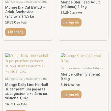
Monge sausas maistas katėms
Monge Sterilised Adult
(vištiena) 1,5kg
Monge Dry Cat BWILD –
Adult Anchovies
14,89
€
su PVM
(ančiuviai) 1,5 kg
Į krepšelį
18,89
€
su PVM
Į krepšelį
Monge sausas maistas katėms
Monge Kitten (vištiena)
0,4kg
Monge sausas maistas katėms
Monge Daily Line Hairball
5,19
€
su PVM
super premium pašaras
suaugusioms katėms su
Į krepšelį
vištiena 1,5kg
14,99
€
su PVM