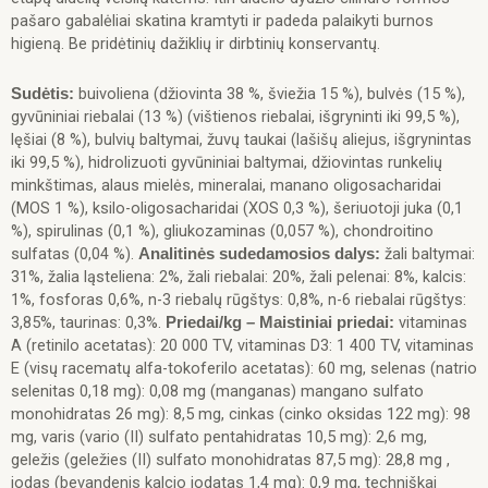
pašaro gabalėliai skatina kramtyti ir padeda palaikyti burnos
higieną. Be pridėtinių dažiklių ir dirbtinių konservantų.
buivoliena (džiovinta 38 %, šviežia 15 %), bulvės (15 %),
Sudėtis:
gyvūniniai riebalai (13 %) (vištienos riebalai, išgryninti iki 99,5 %),
lęšiai (8 %), bulvių baltymai, žuvų taukai (lašišų aliejus, išgrynintas
iki 99,5 %), hidrolizuoti gyvūniniai baltymai, džiovintas runkelių
minkštimas, alaus mielės, mineralai, manano oligosacharidai
(MOS 1 %), ksilo-oligosacharidai (XOS 0,3 %), šeriuotoji juka (0,1
%), spirulinas (0,1 %), gliukozaminas (0,057 %), chondroitino
sulfatas (0,04 %).
žali baltymai:
Analitinės sudedamosios dalys:
31%, žalia ląsteliena: 2%, žali riebalai: 20%, žali pelenai: 8%, kalcis:
1%, fosforas 0,6%, n-3 riebalų rūgštys: 0,8%, n-6 riebalai rūgštys:
3,85%, taurinas: 0,3%.
vitaminas
Priedai/kg – Maistiniai priedai:
A (retinilo acetatas): 20 000 TV, vitaminas D3: 1 400 TV, vitaminas
E (visų racematų alfa-tokoferilo acetatas): 60 mg, selenas (natrio
selenitas 0,18 mg): 0,08 mg (manganas) mangano sulfato
monohidratas 26 mg): 8,5 mg, cinkas (cinko oksidas 122 mg): 98
mg, varis (vario (II) sulfato pentahidratas 10,5 mg): 2,6 mg,
geležis (geležies (II) sulfato monohidratas 87,5 mg): 28,8 mg ,
jodas (bevandenis kalcio jodatas 1,4 mg): 0,9 mg, techniškai