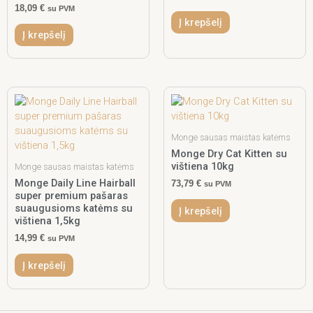
18,09
€
su PVM
Į krepšelį
Į krepšelį
Monge sausas maistas katėms
Monge Dry Cat Kitten su
vištiena 10kg
Monge sausas maistas katėms
Monge Daily Line Hairball
73,79
€
su PVM
super premium pašaras
suaugusioms katėms su
Į krepšelį
vištiena 1,5kg
14,99
€
su PVM
Į krepšelį