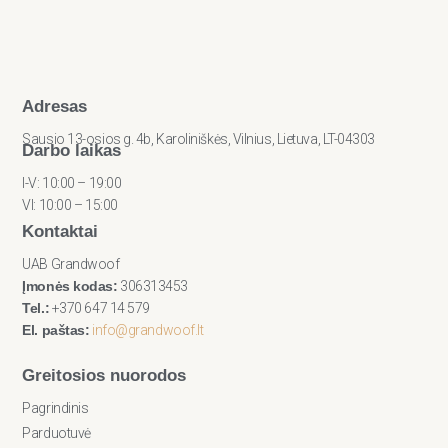
Adresas
Sausio 13-osios g. 4b, Karoliniškės, Vilnius, Lietuva, LT-04303
Darbo laikas
I-V: 10:00 – 19:00
VI: 10:00 – 15:00
Kontaktai
UAB Grandwoof
Įmonės kodas:
306313453
Tel.:
+370 647 14 579
El. paštas:
info@grandwoof.lt
Greitosios nuorodos
Pagrindinis
Parduotuvė