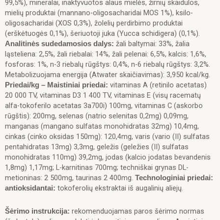
99,5%), mineralai, inaktyvuotos alaus mielės, žirnių skaidulos,
mielių produktai (mannano-oligosacharidai MOS 1%), ksilo-
oligosacharidai (XOS 0,3%), žolelių perdirbimo produktai
(erškėtuogės 0,1%), šeriuotoji juka (Yucca schidigera) (0,1%).
žali baltymai: 33%, žalia
Analitinės sudedamosios dalys:
ląsteliena: 2,5%, žali riebalai: 14%, žali pelenai: 6,5%, kalcis: 1,6%,
fosforas: 1%, n-3 riebalų rūgštys: 0,4%, n-6 riebalų rūgštys: 3,2%.
Metabolizuojama energija (Atwater skaičiavimas): 3,950 kcal/kg.
vitaminas A (retinilo acetatas)
Priedai/kg – Maistiniai priedai:
20 000 TV, vitaminas D3 1 400 TV, vitaminas E (visų racematų
alfa-tokoferilo acetatas 3a700i) 100mg, vitaminas C (askorbo
rūgštis): 200mg, selenas (natrio selenitas 0,2mg) 0,09mg,
manganas (mangano sulfatas monohidratas 32mg) 10,4mg,
cinkas (cinko oksidas 150mg): 120,4mg, varis (vario (II) sulfatas
pentahidratas 13mg) 3,3mg, geležis (geležies (II) sulfatas
monohidratas 110mg) 39,2mg, jodas (kalcio jodatas bevandenis
1,8mg) 1,17mg; L-karnitinas 700mg; techniškai grynas DL-
metioninas: 2 500mg, taurinas 2 400mg.
Technologiniai priedai:
tokoferolių ekstraktai iš augalinių aliejų.
antioksidantai:
rekomenduojamas paros šėrimo normas
Šėrimo instrukcija: