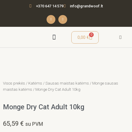
Pereiti
+370 647 14 579
info@grandwoof.lt
prie
turinio
F
I
a
n
c
s
e
t
b
a
o
g
o
r
Cart
0
0,00
€
k
a
-
m
f
Seminarai / Mokymai
Visos prekės
/
Katėms
/
Sausas maistas katėms
/
Monge sausas
maistas katėms
/ Monge Dry Cat Adult 10kg
Monge Dry Cat Adult 10kg
65,59
€
su PVM