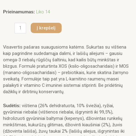
produkto
Liko 14
Prieinamumas:
kiekis:
Monge
Į krepšelį
Dry
Cat
Adult
Visavertis pašaras suaugusioms katėms. Sukurtas su vištiena
10kg
kaip pagrindine sudedamąja dalimi, ir lašišų aliejumi – gausiu
omega-3 riebalų rūgščių šaltiniu, kad kailis būtų minkštas ir
blizgus. Formulė praturtinta XOS (ksilo-oligosacharidais) ir MOS
(manano-oligosacharidais) – prebiotikais, kurie skatina žarnyno
sveikatą. Formulėje taip pat yra L-karnitino raumenų masei
palaikyti ir vitamino C imuninei sistemai stiprinti. Be pridėtinių
dažiklių ir dirbtinių konservantų.
vištiena (26% dehidratuota, 10% šviežia), ryžiai,
Sudėtis:
gyvūniniai riebalai (vištienos riebalai, išgryninti iki 99,5%),
hidrolizuoti gyvūniniai baltymai (kepenys), džiovintas runkelių
minkštimas, kukurūzų glitimas, džiovinti kiaušiniai (2%), žuvis
(džiovinta lašiša), žuvų taukai 2% (lašišų aliejus, išgrynintas iki