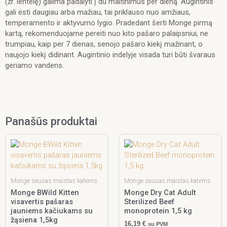
(žr. lentelę) galima padalyti į du maitinimus per dieną. Augintinis
gali ėsti daugiau arba mažiau, tai priklauso nuo amžiaus,
temperamento ir aktyvumo lygio. Pradedant šerti Monge pirmą
kartą, rekomenduojame pereiti nuo kito pašaro palaipsniui, ne
trumpiau, kaip per 7 dienas, senojo pašaro kiekį mažinant, o
naujojo kiekį didinant. Augintinio indelyje visada turi būti švaraus
geriamo vandens.
Panašūs produktai
Monge sausas maistas katėms
Monge sausas maistas katėms
Monge BWild Kitten
Monge Dry Cat Adult
visavertis pašaras
Sterilized Beef
jauniems kačiukams su
monoprotein 1,5 kg
žąsiena 1,5kg
16,19
€
su PVM