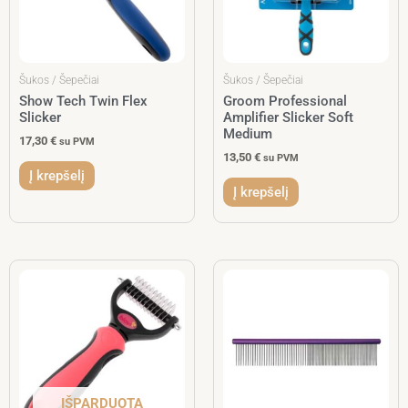
Šukos / Šepečiai
Šukos / Šepečiai
Show Tech Twin Flex
Groom Professional
Slicker
Amplifier Slicker Soft
Medium
17,30
€
su PVM
13,50
€
su PVM
Į krepšelį
Į krepšelį
IŠPARDUOTA