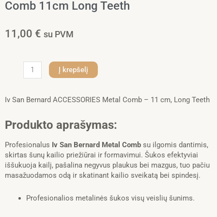
Comb 11cm Long Teeth
11,00
€
su PVM
produkto
Į krepšelį
kiekis:
Iv
San
Iv San Bernard ACCESSORIES Metal Comb – 11 cm, Long Teeth
Bernard
ACCESSORIES
Produkto aprašymas:
Metal
Comb
Profesionalus
Iv San Bernard Metal Comb
su ilgomis dantimis,
11cm
skirtas šunų kailio priežiūrai ir formavimui. Šukos efektyviai
Long
iššukuoja kailį, pašalina negyvus plaukus bei mazgus, tuo pačiu
Teeth
masažuodamos odą ir skatinant kailio sveikatą bei spindesį.
Profesionalios metalinės šukos visų veislių šunims.