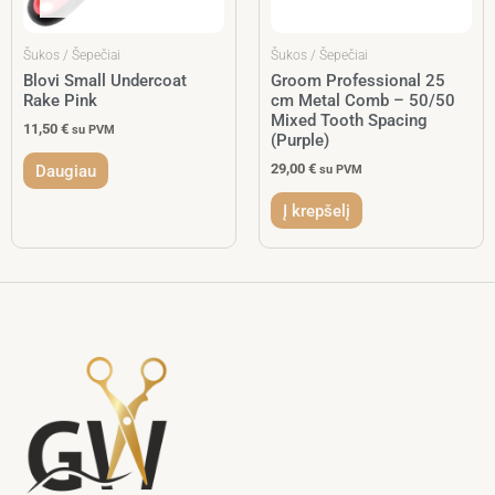
Šukos / Šepečiai
Šukos / Šepečiai
Blovi Small Undercoat
Groom Professional 25
Rake Pink
cm Metal Comb – 50/50
Mixed Tooth Spacing
11,50
€
su PVM
(Purple)
29,00
€
Daugiau
su PVM
Į krepšelį