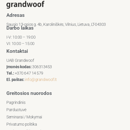
Adresas
Sausio 13-osios g. 4b, Karoliniškės, Vilnius, Lietuva, LT-04303
Darbo laikas
I-V: 10:00 – 19:00
VI: 10:00 – 15:00
Kontaktai
UAB Grandwoof
Įmonės kodas:
306313453
Tel.:
+370 647 14 579
El. paštas:
info@grandwoof.lt
Greitosios nuorodos
Pagrindinis
Parduotuvė
Seminarai / Mokymai
Privatumo politika