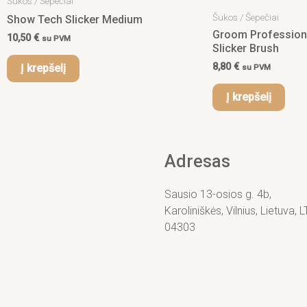
Šukos / Šepečiai
Šukos / Šepečiai
Show Tech Slicker Medium
Groom Professiona
10,50
€
su PVM
Slicker Brush
8,80
€
Į krepšelį
su PVM
Į krepšelį
Adresas
Sausio 13-osios g. 4b,
Karoliniškės, Vilnius, Lietuva, L
04303