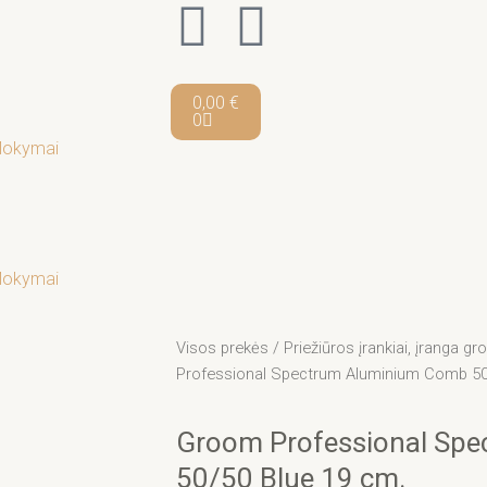
F
I
a
n
Cart
0,00
€
c
s
0
Mokymai
e
t
b
a
o
g
Mokymai
o
r
Visos prekės
/
Priežiūros įrankiai, įranga 
Professional Spectrum Aluminium Comb 50
k
a
Groom Professional Sp
-
m
50/50 Blue 19 cm.