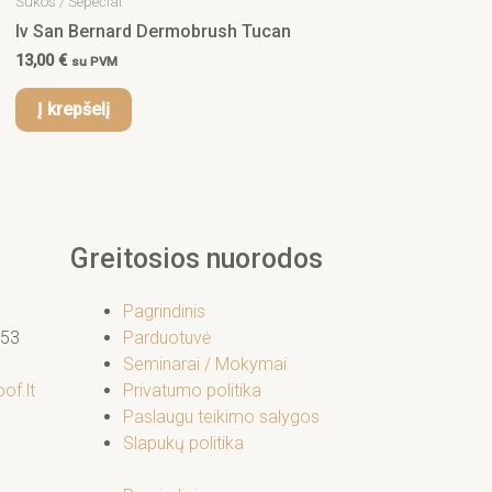
Šukos / Šepečiai
Iv San Bernard Dermobrush Tucan
13,00
€
su PVM
Į krepšelį
Greitosios nuorodos
Pagrindinis
53
Parduotuvė
Seminarai / Mokymai
of.lt
Privatumo politika
Paslaugu teikimo salygos
Slapukų politika