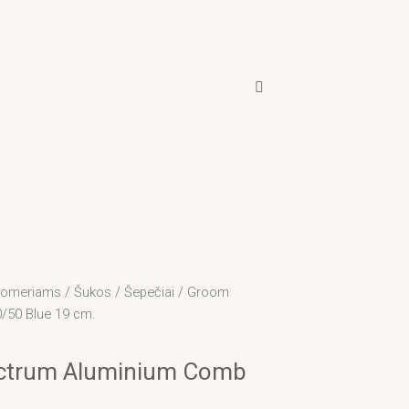
groomeriams
/
Šukos / Šepečiai
/ Groom
/50 Blue 19 cm.
ectrum Aluminium Comb