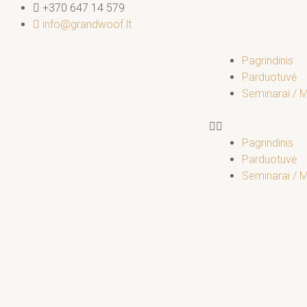
Pereiti
+370 647 14 579
prie
info@grandwoof.lt
turinio
Pagrindinis
Parduotuvė
Seminarai / 
Pagrindinis
Parduotuvė
Seminarai / 