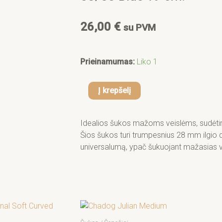
f
26,00
€
su PVM
produkto
Prieinamumas:
Liko 1
kiekis:
Groom
Į krepšelį
Professional
Spectrum
Aluminium
Idealios šukos mažoms veislėms, sudėti
Comb
Šios šukos turi trumpesnius 28 mm ilgio d
50/50
universalumą, ypač šukuojant mažasias v
Blue
19
cm.