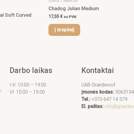
Šukos / Šepečiai
Chadog Julian Medium
l Soft Curved
17,55
€
su PVM
Į krepšelį
Darbo laikas
Kontaktai
I-V: 10:00 – 19:00
UAB Grandwoof
T-
VI: 10:00 – 15:00
Įmonės kodas:
3063134
Tel.:
+370 647 14 579
El. paštas:
info@grandwo