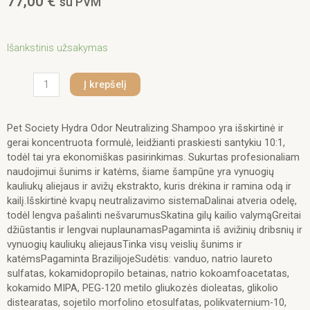
77,00
€
su PVM
produkto
Išankstinis užsakymas
kiekis:
Hydra
Į krepšelį
Groomers
Odor
Neutralizing
Pet Society Hydra Odor Neutralizing Shampoo yra išskirtinė ir
Shampoo
gerai koncentruota formulė, leidžianti praskiesti santykiu 10:1,
5000
todėl tai yra ekonomiškas pasirinkimas. Sukurtas profesionaliam
ml.
naudojimui šunims ir katėms, šiame šampūne yra vynuogių
kauliukų aliejaus ir avižų ekstrakto, kuris drėkina ir ramina odą ir
kailį.Išskirtinė kvapų neutralizavimo sistemaDalinai atveria odelę,
todėl lengva pašalinti nešvarumusSkatina gilų kailio valymąGreitai
džiūstantis ir lengvai nuplaunamasPagaminta iš avižinių dribsnių ir
vynuogių kauliukų aliejausTinka visų veislių šunims ir
katėmsPagaminta BrazilijojeSudėtis: vanduo, natrio laureto
sulfatas, kokamidopropilo betainas, natrio kokoamfoacetatas,
kokamido MIPA, PEG-120 metilo gliukozės dioleatas, glikolio
distearatas, sojetilo morfolino etosulfatas, polikvaternium-10,