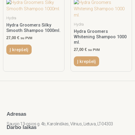
Hydra
Hydra
Hydra Groomers Silky
Smooth Shampoo 1000ml.
Hydra Groomers
Whitening Shampoo 1000
27,00
€
su PVM
ml.
Į krepšelį
27,00
€
su PVM
Į krepšelį
Adresas
Sausio 13-osios g. 4b, Karoliniškės, Vilnius, Lietuva, LT-04303
Darbo laikas