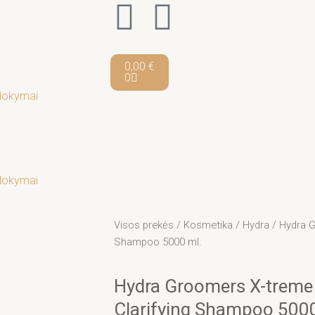
F
I
a
n
Cart
0,00
€
c
s
0
Mokymai
e
t
b
a
o
g
Mokymai
o
r
Visos prekės
/
Kosmetika
/
Hydra
/ Hydra G
Shampoo 5000 ml.
k
a
Hydra Groomers X-treme 
-
m
Clarifying Shampoo 5000