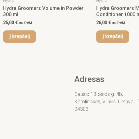
Hydra
Hydra
Hydra Groomers Volume in Powder
Hydra Groomers Mo
300 ml.
Conditioner 1000 m
25,00
€
26,00
€
su PVM
su PVM
Į krepšelį
Į krepšelį
Adresas
Sausio 13-osios g. 4b,
Karoliniškės, Vilnius, Lietuva, L
04303