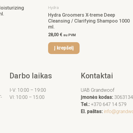
isturizing
Hydra
l.
Hydra Groomers X-treme Deep
Cleansing / Clarifying Shampoo 1000
ml.
28,00
€
su PVM
Į krepšelį
Darbo laikas
Kontaktai
I-V: 10:00 – 19:00
UAB Grandwoof
T-
VI: 10:00 – 15:00
Įmonės kodas:
3063134
Tel.:
+370 647 14 579
El. paštas:
info@grandwo