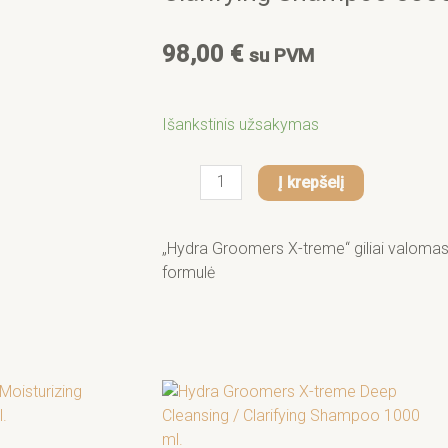
f
98,00
€
su PVM
produkto
Išankstinis užsakymas
kiekis:
Hydra
Į krepšelį
Groomers
X-
treme
„Hydra Groomers X-treme“ giliai valomas
Deep
formulė
Cleansing
/
Clarifying
Shampoo
5000
ml.