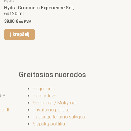
Hydra
Hydra Groomers Experience Set,
6×120 ml
38,00
€
su PVM
Į krepšelį
Greitosios nuorodos
Pagrindinis
53
Parduotuvė
Seminarai / Mokymai
of.lt
Privatumo politika
Paslaugu teikimo salygos
Slapukų politika