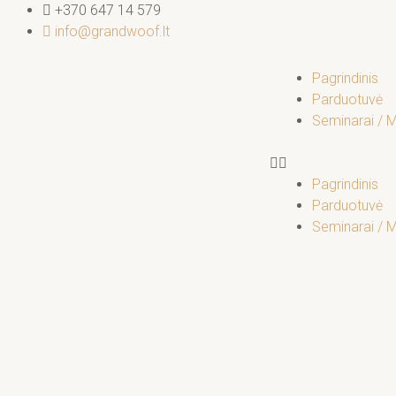
Pereiti
+370 647 14 579
prie
info@grandwoof.lt
turinio
Pagrindinis
Parduotuvė
Seminarai / 
Pagrindinis
Parduotuvė
Seminarai / 