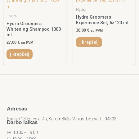
Hydra
Hydra
Hydra Groomers
Experience Set, 6×120 ml
Hydra Groomers
Whitening Shampoo 1000
38,00
€
su PVM
ml.
Į krepšelį
27,00
€
su PVM
Į krepšelį
Adresas
Sausio 13-osios g. 4b, Karoliniškės, Vilnius, Lietuva, LT-04303
Darbo laikas
I-V: 10:00 – 19:00