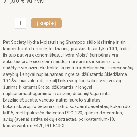
71,00
€
su PVM
produkto
Į krepšelį
kiekis:
Hydra
Groomers
Pet Society Hydra Moisturizing Shampoo siūlo išskirtinę ir itin
Moisturizing
koncentruotą formulę, leidžiančią praskiesti santykiu 10:1, todėl
Shampoo
jis taip pat yra ekonomiškas. „Hydra Moist“ šampūnas yra
Gallon
sukurtas profesionaliam naudojimui šunims ir katėms, o jo
5000
sudėtyje yra avižų ekstrakto, kuris turi ir drėkinančių, ir raminančių
ml.
savybių. Lengvai nuplaunamas ir greitai džiūstantis.Skiedžiama
10:1Švelniai valo odą ir kailįTinka visų tipų kailiui, visų veislių
šunims ir katėmsGreitai džiūstantis ir lengvai
nuplaunamasPagaminta iš avižinių dribsniųPagaminta
BrazilijojeSudėtis: vanduo, natrio laureto sulfatas,
kokamidopropilo betainas, natrio kokoamfoacetatas, kokamido
MIPA, metilgliukozės dioleatas PEG-120, glikolio distearatas,
avižų (avena) sativa sėklų ekstraktas, polikvaternium-10,
konservantai ir F420,191 F40CI.