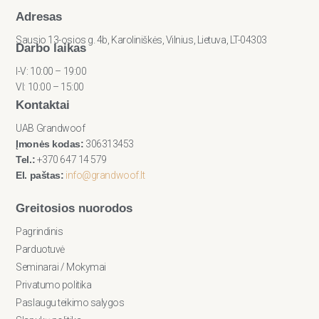
Adresas
Sausio 13-osios g. 4b, Karoliniškės, Vilnius, Lietuva, LT-04303
Darbo laikas
I-V: 10:00 – 19:00
VI: 10:00 – 15:00
Kontaktai
UAB Grandwoof
Įmonės kodas:
306313453
Tel.:
+370 647 14 579
El. paštas:
info@grandwoof.lt
Greitosios nuorodos
Pagrindinis
Parduotuvė
Seminarai / Mokymai
Privatumo politika
Paslaugu teikimo salygos