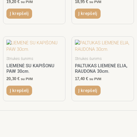
19,20
€
18,95
€
su PVM
su PVM
Į krepšelį
Į krepšelį
Striukės šunims
Striukės šunims
LIEMENĖ SU KAPIŠONU
PALTUKAS LIEMENĖ ELIA,
PAW 30cm.
RAUDONA 30cm.
20,30
€
17,40
€
su PVM
su PVM
Į krepšelį
Į krepšelį