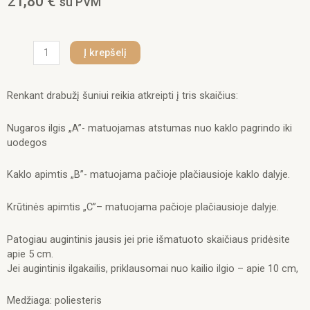
21,80
€
su PVM
produkto
Į krepšelį
kiekis:
ŽIEMINIS
PALTUKAS
Renkant drabužį šuniui reikia atkreipti į tris skaičius:
ŠUNIMS
MADOX
Nugaros ilgis „A”- matuojamas atstumas nuo kaklo pagrindo iki
JUODAS
uodegos
45cm.
Kaklo apimtis „B”- matuojama pačioje plačiausioje kaklo dalyje.
Krūtinės apimtis „C”– matuojama pačioje plačiausioje dalyje.
Patogiau augintinis jausis jei prie išmatuoto skaičiaus pridėsite
apie 5 cm.
Jei augintinis ilgakailis, priklausomai nuo kailio ilgio – apie 10 cm,
Medžiaga: poliesteris