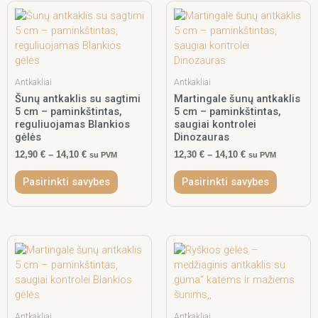
Price
This
Price
This
range:
range:
product
product
12,90 €
12,30 €
has
has
through
through
multiple
multiple
14,10 €
14,10 €
variants.
variants.
The
The
Antkakliai
Antkakliai
options
options
Šunų antkaklis su sagtimi
Martingale šunų antkaklis
5 cm – paminkštintas,
5 cm – paminkštintas,
may
may
reguliuojamas Blankios
saugiai kontrolei
be
be
gėlės
Dinozauras
chosen
chosen
12,90
€
–
14,10
€
12,30
€
–
14,10
€
on
on
su PVM
su PVM
the
the
Pasirinkti savybes
Pasirinkti savybes
product
product
page
page
Price
This
Price
This
range:
range:
product
product
12,30 €
10,50 €
has
has
through
through
multiple
multiple
14,10 €
11,40 €
variants.
variants.
The
The
Antkakliai
Antkakliai