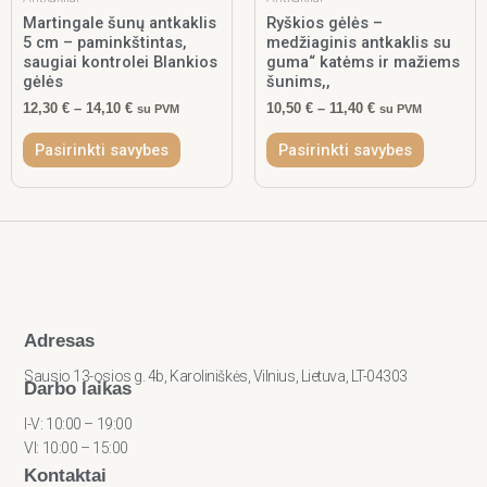
options
options
Martingale šunų antkaklis
Ryškios gėlės –
5 cm – paminkštintas,
medžiaginis antkaklis su
may
may
saugiai kontrolei Blankios
guma“ katėms ir mažiems
be
be
gėlės
šunims,,
chosen
chosen
12,30
€
–
14,10
€
10,50
€
–
11,40
€
on
on
su PVM
su PVM
the
the
Pasirinkti savybes
Pasirinkti savybes
product
product
page
page
Adresas
Sausio 13-osios g. 4b, Karoliniškės, Vilnius, Lietuva, LT-04303
Darbo laikas
I-V: 10:00 – 19:00
VI: 10:00 – 15:00
Kontaktai