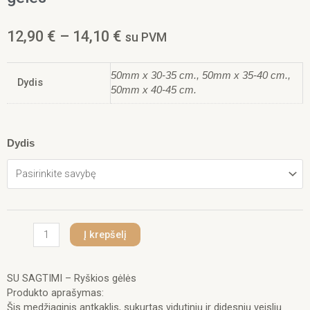
Price
12,90
€
–
14,10
€
su PVM
range:
12,90 €
50mm x 30-35 cm., 50mm x 35-40 cm.,
through
Dydis
50mm x 40-45 cm.
14,10 €
produkto
Dydis
kiekis:
Šunų
antkaklis
su
sagtimi
5
Į krepšelį
cm
–
paminkštintas,
SU SAGTIMI – Ryškios gėlės
reguliuojamas
Produkto aprašymas:
Ryškios
Šis medžiaginis antkaklis, sukurtas vidutinių ir didesnių veislių