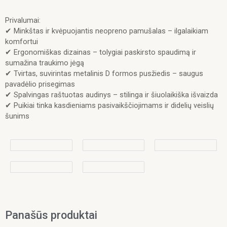
Privalumai:
✔ Minkštas ir kvėpuojantis neopreno pamušalas – ilgalaikiam
komfortui
✔ Ergonomiškas dizainas – tolygiai paskirsto spaudimą ir
sumažina traukimo jėgą
✔ Tvirtas, suvirintas metalinis D formos pusžiedis – saugus
pavadėlio prisegimas
✔ Spalvingas raštuotas audinys – stilinga ir šiuolaikiška išvaizda
✔ Puikiai tinka kasdieniams pasivaikščiojimams ir didelių veislių
šunims
Panašūs produktai