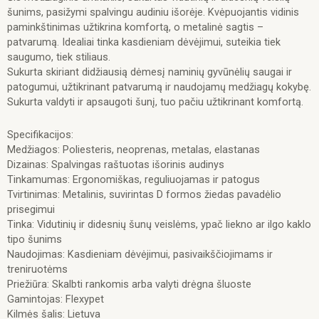
gėlės
šunims, pasižymi spalvingu audiniu išorėje. Kvėpuojantis vidinis
paminkštinimas užtikrina komfortą, o metalinė sagtis –
patvarumą. Idealiai tinka kasdieniam dėvėjimui, suteikia tiek
saugumo, tiek stiliaus.
Sukurta skiriant didžiausią dėmesį naminių gyvūnėlių saugai ir
patogumui, užtikrinant patvarumą ir naudojamų medžiagų kokybę.
Sukurta valdyti ir apsaugoti šunį, tuo pačiu užtikrinant komfortą.
Specifikacijos:
Medžiagos: Poliesteris, neoprenas, metalas, elastanas
Dizainas: Spalvingas raštuotas išorinis audinys
Tinkamumas: Ergonomiškas, reguliuojamas ir patogus
Tvirtinimas: Metalinis, suvirintas D formos žiedas pavadėlio
prisegimui
Tinka: Vidutinių ir didesnių šunų veislėms, ypač liekno ar ilgo kaklo
tipo šunims
Naudojimas: Kasdieniam dėvėjimui, pasivaikščiojimams ir
treniruotėms
Priežiūra: Skalbti rankomis arba valyti drėgna šluoste
Gamintojas: Flexypet
Kilmės šalis: Lietuva