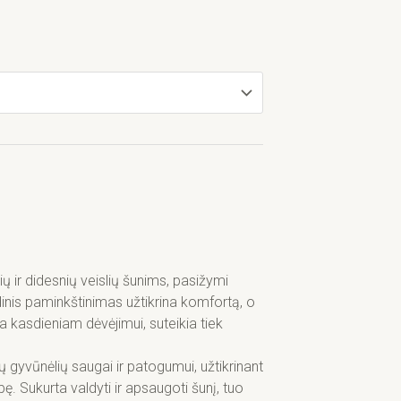
ių ir didesnių veislių šunims, pasižymi
dinis paminkštinimas užtikrina komfortą, o
a kasdieniam dėvėjimui, suteikia tiek
ų gyvūnėlių saugai ir patogumui, užtikrinant
 Sukurta valdyti ir apsaugoti šunį, tuo