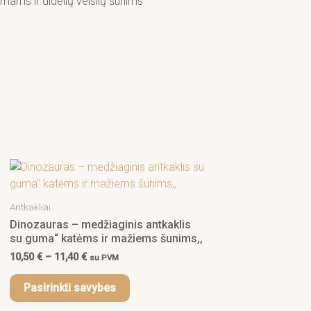
imams ir didelių veislių šunims
Price
This
range:
product
10,50 €
has
through
Antkakliai
11,40 €
multiple
Dinozauras – medžiaginis antkaklis
variants.
su guma“ katėms ir mažiems šunims,,
The
10,50
€
–
11,40
€
su PVM
options
may
Pasirinkti savybes
be