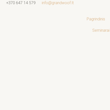
Pereiti
+370 647 14 579
info@grandwoof.lt
prie
turinio
Pagrindinis
Seminarai