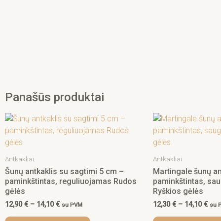
Panašūs produktai
Price
Pric
This
range:
ran
product
12,90 €
12,3
has
through
thr
14,10 €
14,1
multiple
Antkakliai
Antkakliai
variants.
Šunų antkaklis su sagtimi 5 cm –
Martingale šunų an
The
paminkštintas, reguliuojamas Rudos
paminkštintas, sau
options
gėlės
Ryškios gėlės
may
12,90
€
–
14,10
€
12,30
€
–
14,10
€
su PVM
su 
be