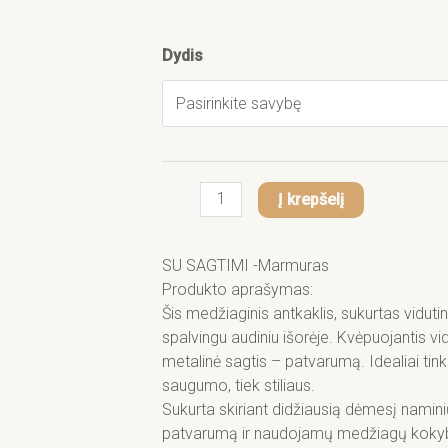
14,10 €
produkto
Dydis
kiekis:
Šunų
antkaklis
su
sagtimi
5
Į krepšelį
cm
–
SU SAGTIMI -Marmuras
paminkštintas,
Produkto aprašymas:
reguliuojamas
Šis medžiaginis antkaklis, sukurtas vidutin
Marmuras
spalvingu audiniu išorėje. Kvėpuojantis vi
metalinė sagtis – patvarumą. Idealiai tink
saugumo, tiek stiliaus.
Sukurta skiriant didžiausią dėmesį namini
patvarumą ir naudojamų medžiagų kokybę.