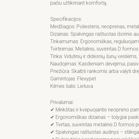
pačiu užtikrinant komfortą.
Specifikacijos:
Medžiagos: Poliesteris, neoprenas, meta
Dizainas: Spalvingas raštuotas išorinis a
Tinkamumas: Ergonomiškas, reguliuojam
Tvirtinimas: Metalinis, suvirintas D formo
Tinka: Vidutinių ir didesnių šunų veislėms,
Naudojimas: Kasdieniam dėvėjimui, pasiv
Priežiūra: Skalbti rankomis arba valyti dr
Gamintojas: Flexypet
Kilmės šalis: Lietuva
Privalumai:
✔ Minkštas ir kvėpuojantis neopreno pam
✔ Ergonomiškas dizainas – tolygiai pask
✔ Tvirtas, suvirintas metalinis D formos
✔ Spalvingas raštuotas audinys – stilinga 