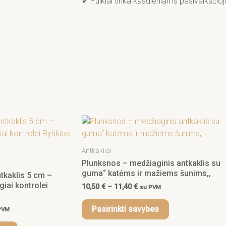
✔ Puikiai tinka kasdieniams pasivaikščioj
e
Price
This
This
ge:
range:
product
product
0 €
10,50 €
has
has
ough
through
Antkakliai
0 €
11,40 €
multiple
multiple
Plunksnos – medžiaginis antkaklis su
variants.
variants.
guma“ katėms ir mažiems šunims,,
tkaklis 5 cm –
The
The
giai kontrolei
10,50
€
–
11,40
€
su PVM
options
options
may
may
Pasirinkti savybes
PVM
be
be