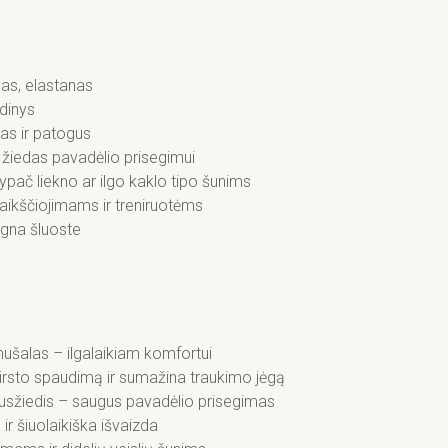
las, elastanas
udinys
as ir patogus
s žiedas pavadėlio prisegimui
 ypač liekno ar ilgo kaklo tipo šunims
aikščiojimams ir treniruotėms
ėgna šluoste
ušalas – ilgalaikiam komfortui
irsto spaudimą ir sumažina traukimo jėgą
 pusžiedis – saugus pavadėlio prisegimas
ir šiuolaikiška išvaizda