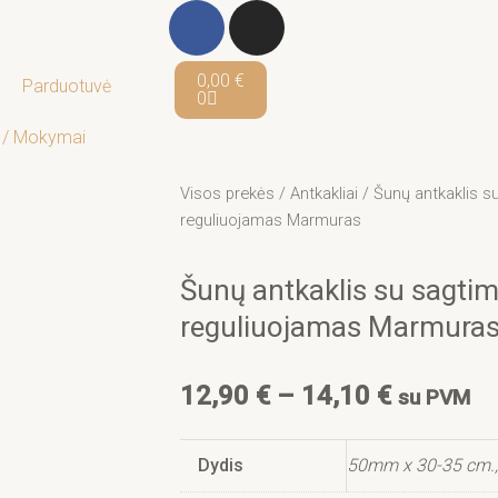
F
I
a
n
c
s
Cart
0,00
€
Parduotuvė
e
t
0
b
a
 / Mokymai
o
g
o
r
Visos prekės
/
Antkakliai
/ Šunų antkaklis s
k
a
reguliuojamas Marmuras
-
m
f
Šunų antkaklis su sagtim
reguliuojamas Marmura
Price
12,90
€
–
14,10
€
su PVM
range:
12,90 €
Dydis
50mm x 30-35 cm.,
through