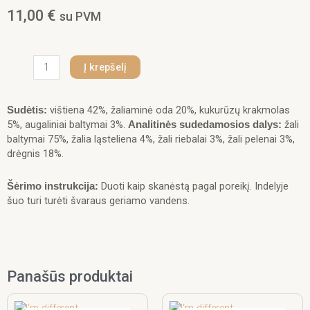
11,00
€
su PVM
produkto
Į krepšelį
kiekis:
Real
Dog
vištiena 42%, žaliaminė oda 20%, kukurūzų krakmolas
Sudėtis:
SNACKS
5%, augaliniai baltymai 3%.
žali
Analitinės sudedamosios dalys:
Vištienos
baltymai 75%, žalia ląsteliena 4%, žali riebalai 3%, žali pelenai 3%,
file
drėgnis 18%.
ant
odos
Duoti kaip skanėstą pagal poreikį. Indelyje
Šėrimo instrukcija:
pagaliukų
šuo turi turėti švaraus geriamo vandens.
(plunksnos)
500g
Panašūs produktai