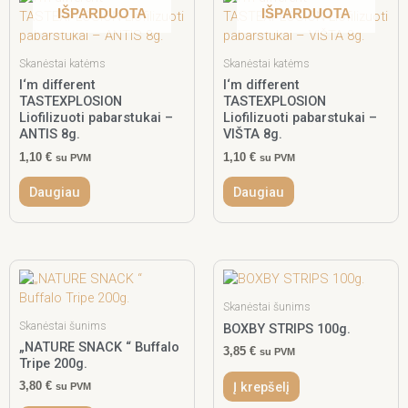
IŠPARDUOTA
IŠPARDUOTA
Skanėstai katėms
Skanėstai katėms
I‘m different
I‘m different
TASTEXPLOSION
TASTEXPLOSION
Liofilizuoti pabarstukai –
Liofilizuoti pabarstukai –
ANTIS 8g.
VIŠTA 8g.
1,10
€
1,10
€
su PVM
su PVM
Daugiau
Daugiau
Skanėstai šunims
Skanėstai šunims
BOXBY STRIPS 100g.
„NATURE SNACK “ Buffalo
3,85
€
su PVM
Tripe 200g.
Į krepšelį
3,80
€
su PVM