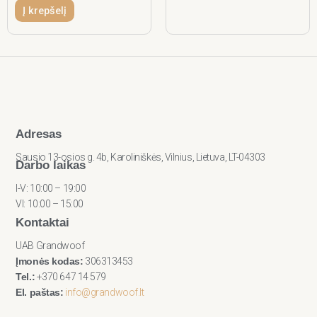
Į krepšelį
Adresas
Sausio 13-osios g. 4b, Karoliniškės, Vilnius, Lietuva, LT-04303
Darbo laikas
I-V: 10:00 – 19:00
VI: 10:00 – 15:00
Kontaktai
UAB Grandwoof
Įmonės kodas:
306313453
Tel.:
+370 647 14 579
El. paštas:
info@grandwoof.lt