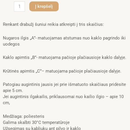
produkto
Į krepšelį
kiekis:
PALTUKAS
LIEMENĖ
Renkant drabužį šuniui reikia atkreipti į tris skaičius:
COCO,
JUODAS
Nugaros ilgis „A”- matuojamas atstumas nuo kaklo pagrindo iki
25cm.
uodegos
Kaklo apimtis „B”- matuojama pačioje plačiausioje kaklo dalyje.
Krūtinės apimtis „C”– matuojama pačioje plačiausioje dalyje.
Patogiau augintinis jausis jei prie išmatuoto skaičiaus pridėsite
apie 5 cm.
Jei augintinis ilgakailis, priklausomai nuo kailio ilgio – apie 10
cm,
Medžiaga: poliesteris
Galima skalbti 30°C temperatūroje
Užsegimas su kabliuku ant pilvo ir kaklo