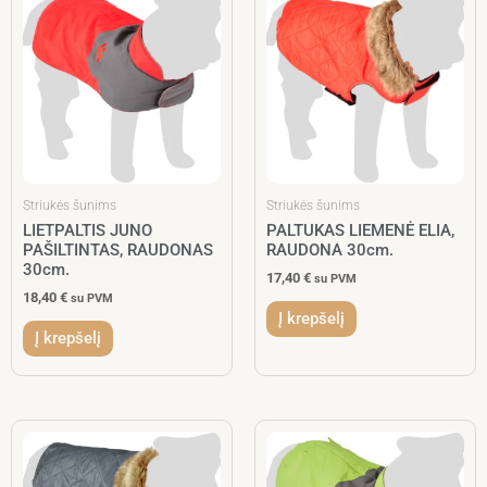
Striukės šunims
Striukės šunims
LIETPALTIS JUNO
PALTUKAS LIEMENĖ ELIA,
PAŠILTINTAS, RAUDONAS
RAUDONA 30cm.
30cm.
17,40
€
su PVM
18,40
€
su PVM
Į krepšelį
Į krepšelį