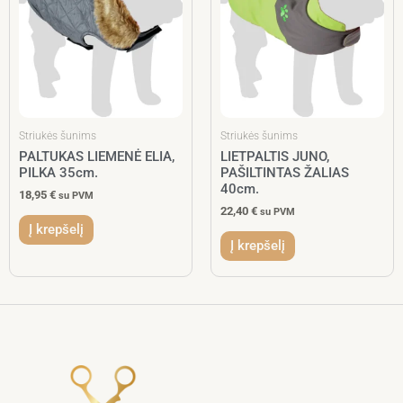
Striukės šunims
Striukės šunims
PALTUKAS LIEMENĖ ELIA,
LIETPALTIS JUNO,
PILKA 35cm.
PAŠILTINTAS ŽALIAS
40cm.
18,95
€
su PVM
22,40
€
su PVM
Į krepšelį
Į krepšelį