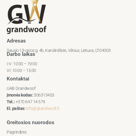
Adresas
Sausio 13-osios g. 4b, Karoliniškės, Vilnius, Lietuva, LT-04303
Darbo laikas
I-V: 10:00 – 19:00
VI: 10:00 – 15:00
Kontaktai
UAB Grandwoof
Įmonės kodas:
306313453
Tel.:
+370 647 14 579
El. paštas:
info@grandwoof.lt
Greitosios nuorodos
Pagrindinis