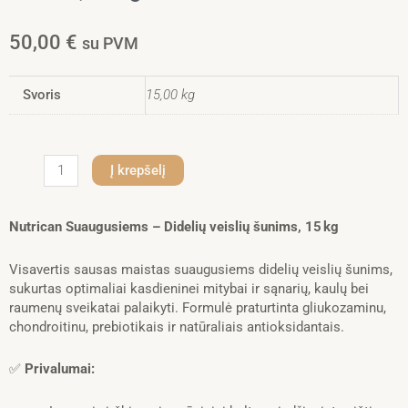
50,00
€
su PVM
Svoris
15,00 kg
produkto
Į krepšelį
kiekis:
Nutrican
Suaugusiems
Nutrican Suaugusiems – Didelių veislių šunims, 15 kg
–
Didelių
Visavertis sausas maistas suaugusiems didelių veislių šunims,
veislių
sukurtas optimaliai kasdieninei mitybai ir sąnarių, kaulų bei
šunims,
raumenų sveikatai palaikyti. Formulė praturtinta gliukozaminu,
15 kg
chondroitinu, prebiotikais ir natūraliais antioksidantais.
✅
Privalumai: