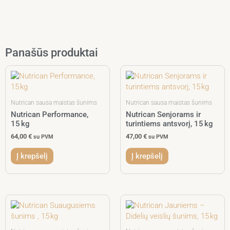
Panašūs produktai
Nutrican sausa maistas šunims
Nutrican sausa maistas šunims
Nutrican Performance,
Nutrican Senjorams ir
15 kg
turintiems antsvorį, 15 kg
64,00
€
47,00
€
su PVM
su PVM
Į krepšelį
Į krepšelį