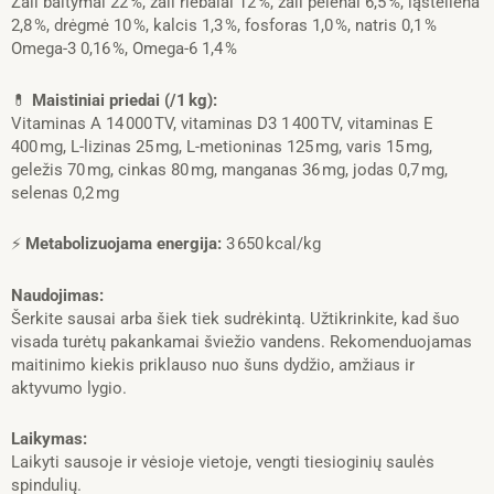
Žali baltymai 22 %, žali riebalai 12 %, žali pelenai 6,5 %, ląsteliena
2,8 %, drėgmė 10 %, kalcis 1,3 %, fosforas 1,0 %, natris 0,1 %
Omega-3 0,16 %, Omega-6 1,4 %
💊
Maistiniai priedai (/1 kg):
Vitaminas A 14 000 TV, vitaminas D3 1 400 TV, vitaminas E
400 mg, L-lizinas 25 mg, L-metioninas 125 mg, varis 15 mg,
geležis 70 mg, cinkas 80 mg, manganas 36 mg, jodas 0,7 mg,
selenas 0,2 mg
⚡
Metabolizuojama energija:
3 650 kcal/kg
Naudojimas:
Šerkite sausai arba šiek tiek sudrėkintą. Užtikrinkite, kad šuo
visada turėtų pakankamai šviežio vandens. Rekomenduojamas
maitinimo kiekis priklauso nuo šuns dydžio, amžiaus ir
aktyvumo lygio.
Laikymas:
Laikyti sausoje ir vėsioje vietoje, vengti tiesioginių saulės
spindulių.