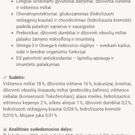
Lengvai virškinami gyvūniniai baltymai: džiovinta vištiena
ir vištienos miltai
Chondroprotektoriai: gliukozaminas (hidrolizuoti
vėžiagyvių kiautai) ir chondroitinas (hidrolizuota kremzlė)
padeda palaikyti sąnarius ir sausgysles
Prebiotikai: džiovinti dumbliai ir džiovinti obuolių miltai
palaiko žarnyno mikroflorą ir imunitetą
Omega-3 ir Omega-6 riebiosios rūgštys – sveikam kailiui,
odai ir bendrai organizmo funkcijai
ES patvirtinti antioksidantai – ląstelių apsauga ir
imuniteto palaikymas
🦴
Sudėtis:
Vištienos miltai 18 %, džiovinta vištiena 16 %, kukurūzai, kviečiai,
džiovinti obuolių išspaudų miltai (prebiotikų šaltinis), vištienos
riebalai (konservuoti Tokoferoliais), alaus mielės, hidrolizuotos
vištienos kepenys 2 %, silkės aliejus 1 %, džiovinti dumbliai 0,2 %,
hidrolizuoti vėžiagyvių kiautai 0,026 %, hidrolizuota kremzlė
0,016 %, Mojave juka 0,01 %
📊
Analitinės sudedamosios dalys: