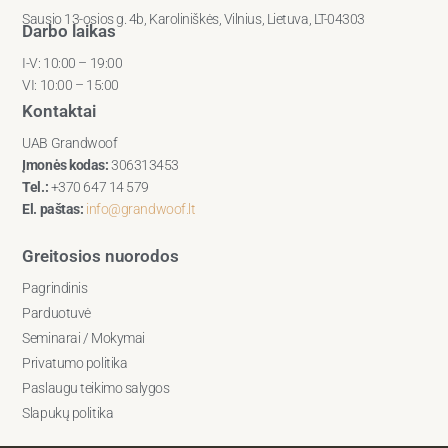
Sausio 13-osios g. 4b, Karoliniškės, Vilnius, Lietuva, LT-04303
Darbo laikas
I-V: 10:00 – 19:00
VI: 10:00 – 15:00
Kontaktai
UAB Grandwoof
Įmonės kodas:
306313453
Tel.:
+370 647 14 579
El. paštas:
info@grandwoof.lt
Greitosios nuorodos
Pagrindinis
Parduotuvė
Seminarai / Mokymai
Privatumo politika
Paslaugu teikimo salygos
Slapukų politika