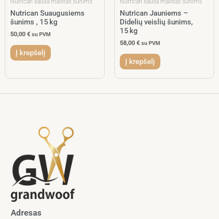
Nutrican sausa maistas šunims
Nutrican sausa maistas šunims
Nutrican Suaugusiems
Nutrican Jauniems –
šunims , 15 kg
Didelių veislių šunims,
15 kg
50,00
€
su PVM
58,00
€
su PVM
Į krepšelį
Į krepšelį
Adresas