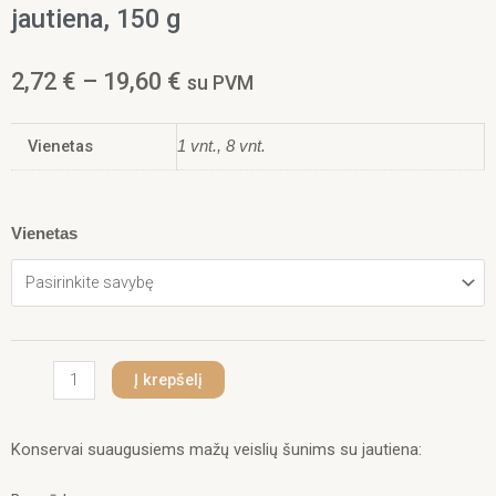
jautiena, 150 g
Price
2,72
€
–
19,60
€
su PVM
range:
2,72 €
Vienetas
through
1 vnt., 8 vnt.
19,60 €
produkto
Vienetas
kiekis:
Nature’s
Variety
Wet
Original
Mini
Į krepšelį
Dog
drėgnas
maistas
Konservai suaugusiems mažų veislių šunims su jautiena:
mažiems
šunims