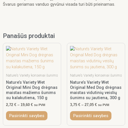
Švarus geriamas vanduo gyvūnui visada turi būti prieinamas.
Panašūs produktai
Price
This
Price
This
range:
range:
product
product
2,72 €
3,75 €
has
has
through
through
multiple
multiple
19,60 €
27,05 €
variants.
variants.
The
The
Nature’s Variety konservai šunims
Nature’s Variety konservai šunims
options
options
Nature’s Variety Wet
Nature’s Variety Wet
Original Mini Dog drėgnas
Original Med Dog drėgnas
may
may
maistas mažiems šunims
maistas vidutinių veislių
be
be
su kalakutiena, 150 g
šunims su jautiena, 300 g
chosen
chosen
2,72
€
–
19,60
€
3,75
€
–
27,05
€
on
on
su PVM
su PVM
the
the
Pasirinkti savybes
Pasirinkti savybes
product
product
page
page