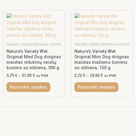
Price
This
Price
This
range:
range:
product
product
3,75 €
2,72 €
has
has
through
through
multiple
multiple
27,05 €
19,60 €
variants.
variants.
The
The
Nature’s Variety konservai šunims
Nature’s Variety konservai šunims
options
options
Nature’s Variety Wet
Nature’s Variety Wet
Original Med Dog drėgnas
Original Mini Dog drėgnas
may
may
maistas vidutinių veislių
maistas mažiems šunims
be
be
šunims su vištiena, 300 g
su vištiena, 150 g
chosen
chosen
3,75
€
–
27,05
€
2,72
€
–
19,60
€
on
on
su PVM
su PVM
the
the
Pasirinkti savybes
Pasirinkti savybes
product
product
page
page