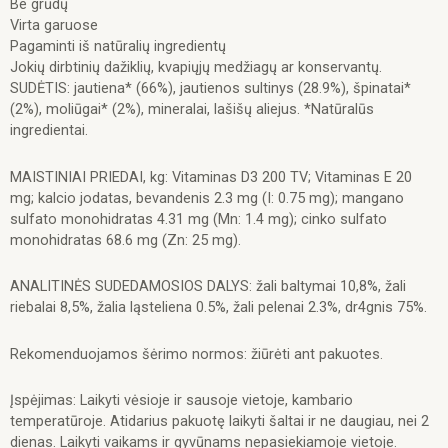
Be grūdų
su
Virta garuose
jautiena,
Pagaminti iš natūralių ingredientų
150
Jokių dirbtinių dažiklių, kvapiųjų medžiagų ar konservantų.
g
SUDĖTIS: jautiena* (66%), jautienos sultinys (28.9%), špinatai*
(2%), moliūgai* (2%), mineralai, lašišų aliejus. *Natūralūs
ingredientai.
MAISTINIAI PRIEDAI, kg: Vitaminas D3 200 TV; Vitaminas E 20
mg; kalcio jodatas, bevandenis 2.3 mg (I: 0.75 mg); mangano
sulfato monohidratas 4.31 mg (Mn: 1.4 mg); cinko sulfato
monohidratas 68.6 mg (Zn: 25 mg).
ANALITINĖS SUDEDAMOSIOS DALYS: žali baltymai 10,8%, žali
riebalai 8,5%, žalia ląsteliena 0.5%, žali pelenai 2.3%, dr4gnis 75%.
Rekomenduojamos šėrimo normos: žiūrėti ant pakuotes.
Įspėjimas: Laikyti vėsioje ir sausoje vietoje, kambario
temperatūroje. Atidarius pakuotę laikyti šaltai ir ne daugiau, nei 2
dienas. Laikyti vaikams ir gyvūnams nepasiekiamoje vietoje.