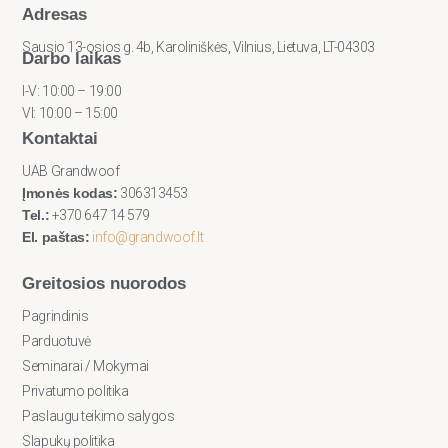
Adresas
Sausio 13-osios g. 4b, Karoliniškės, Vilnius, Lietuva, LT-04303
Darbo laikas
I-V: 10:00 – 19:00
VI: 10:00 – 15:00
Kontaktai
UAB Grandwoof
Įmonės kodas:
306313453
Tel.:
+370 647 14 579
El. paštas:
info@grandwoof.lt
Greitosios nuorodos
Pagrindinis
Parduotuvė
Seminarai / Mokymai
Privatumo politika
Paslaugu teikimo salygos
Slapukų politika