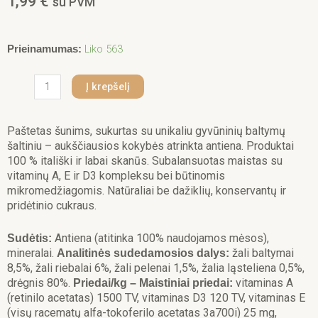
1,99
€
su PVM
produkto
Liko 563
Prieinamumas:
kiekis:
Monge
Į krepšelį
Monoprotein
konservai
šunims
Paštetas šunims, sukurtas su unikaliu gyvūninių baltymų
su
šaltiniu – aukščiausios kokybės atrinkta antiena. Produktai
antiena
100 % itališki ir labai skanūs. Subalansuotas maistas su
150g
vitaminų A, E ir D3 kompleksu bei būtinomis
mikromedžiagomis. Natūraliai be dažiklių, konservantų ir
pridėtinio cukraus.
Antiena (atitinka 100
%
naudojamos mėsos),
Sudėtis:
mineralai.
žali baltymai
Аnalitinės sudedamosios dalys:
8,5%, žali riebalai 6%, žali pelenai 1,5%, žalia ląsteliena 0,5%,
drėgnis 80%.
vitaminas A
Priedai/kg – Maistiniai priedai:
(retinilo acetatas) 1500 TV, vitaminas D3 120 TV, vitaminas E
(visų racematų alfa-tokoferilo acetatas 3a700i) 25 mg,