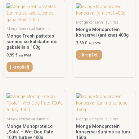
Monge konservai šunims
Monge konservai šunims
Monge Monoprotein
konservai (antiena) 400g
Monge Fresh paštetas
šunims su kalakutienos
3,39
€
su PVM
gabalėliais 100g
Į krepšelį
0,99
€
su PVM
Į krepšelį
Monge konservai šunims
Monge konservai šunims
Monge Monoproteico
Monge Monoprotein
„Solo” – Wet Dog Pate
konservai šunims su tunu
100% turkey 400g
150g