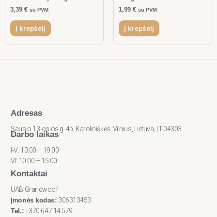
3,39
€
1,99
€
su PVM
su PVM
Į krepšelį
Į krepšelį
Adresas
Sausio 13-osios g. 4b, Karoliniškės, Vilnius, Lietuva, LT-04303
Darbo laikas
I-V: 10:00 – 19:00
VI: 10:00 – 15:00
Kontaktai
UAB Grandwoof
Įmonės kodas:
306313453
Tel.:
+370 647 14 579