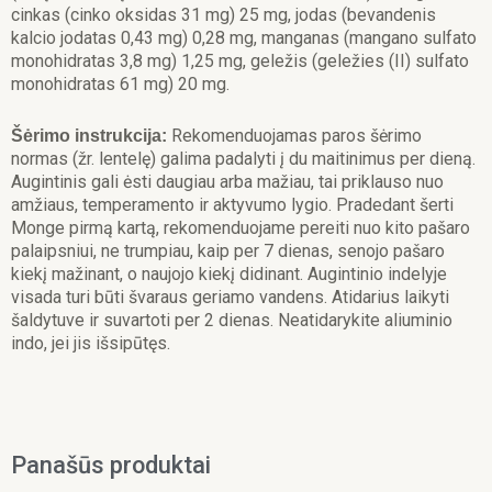
cinkas (cinko oksidas 31 mg) 25 mg, jodas (bevandenis
kalcio jodatas 0,43 mg) 0,28 mg, manganas (mangano sulfato
monohidratas 3,8 mg) 1,25 mg, geležis (geležies (II) sulfato
monohidratas 61 mg) 20 mg.
Rekomenduojamas paros šėrimo
Šėrimo instrukcija:
normas (žr. lentelę) galima padalyti į du maitinimus per dieną.
Augintinis gali ėsti daugiau arba mažiau, tai priklauso nuo
amžiaus, temperamento ir aktyvumo lygio. Pradedant šerti
Monge pirmą kartą, rekomenduojame pereiti nuo kito pašaro
palaipsniui, ne trumpiau, kaip per 7 dienas, senojo pašaro
kiekį mažinant, o naujojo kiekį didinant. Augintinio indelyje
visada turi būti švaraus geriamo vandens. Atidarius laikyti
šaldytuve ir suvartoti per 2 dienas. Neatidarykite aliuminio
indo, jei jis išsipūtęs.
Panašūs produktai