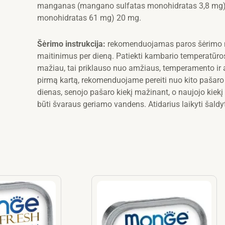
manganas (mangano sulfatas monohidratas 3,8 mg) 1,2
monohidratas 61 mg) 20 mg.
Šėrimo instrukcija:
rekomenduojamas paros šėrimo nor
maitinimus per dieną. Patiekti kambario temperatūros
mažiau, tai priklauso nuo amžiaus, temperamento ir
pirmą kartą, rekomenduojame pereiti nuo kito pašaro 
dienas, senojo pašaro kiekį mažinant, o naujojo kiekį 
būti švaraus geriamo vandens. Atidarius laikyti šaldyt