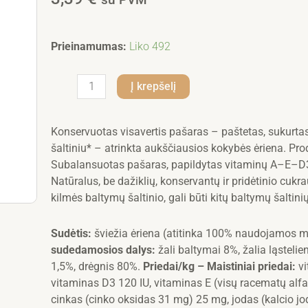
produkto
Prieinamumas:
Liko 492
kiekis:
Monge
Į krepšelį
Monoproteico
konservai
šunims
Konservuotas visavertis pašaras – paštetas, sukurtas
su
šaltiniu* – atrinkta aukščiausios kokybės ėriena. Produ
ėriena,
Subalansuotas pašaras, papildytas vitaminų A–E–D3
tik
Natūralus, be dažiklių, konservantų ir pridėtinio cuk
vienos
kilmės baltymų šaltinio, gali būti kitų baltymų šaltin
rūšies
mėsa
Sudėtis:
šviežia ėriena (atitinka 100% naudojamos m
400g
sudedamosios dalys:
žali baltymai 8%, žalia ląstelien
1,5%, drėgnis 80%.
Priedai/kg – Maistiniai priedai:
vi
vitaminas D3 120 IU, vitaminas E (visų racematų alfa
cinkas (cinko oksidas 31 mg) 25 mg, jodas (kalcio j