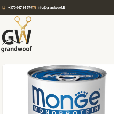
Pereiti
+370 647 14 579
info@grandwoof.lt
prie
turinio