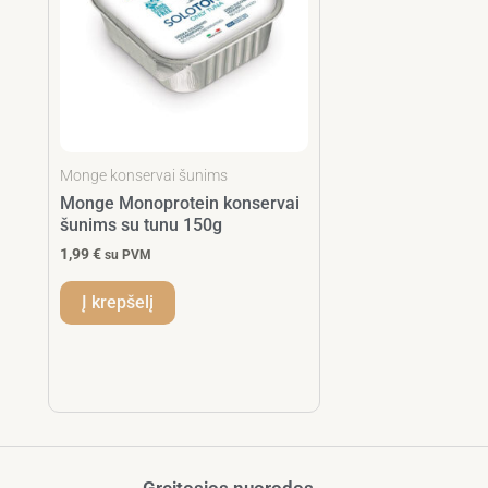
Monge konservai šunims
Monge Monoprotein konservai
šunims su tunu 150g
1,99
€
su PVM
Į krepšelį
Greitosios nuorodos