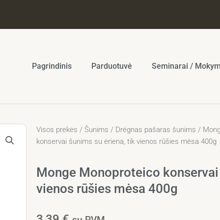
Pagrindinis
Parduotuvė
Seminarai / Mokym
Visos prekės
/
Šunims
/
Drėgnas pašaras šunims
/
Mong
konservai šunims su ėriena, tik vienos rūšies mėsa 400g
Monge Monoproteico konservai š
vienos rūšies mėsa 400g
3,39
€
su PVM