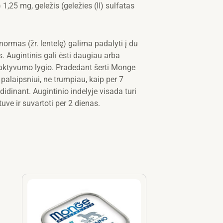
5 mg, geležis (geležies (II) sulfatas
mas (žr. lentelę) galima padalyti į du
. Augintinis gali ėsti daugiau arba
 aktyvumo lygio. Pradedant šerti Monge
palaipsniui, ne trumpiau, kaip per 7
didinant. Augintinio indelyje visada turi
uve ir suvartoti per 2 dienas.