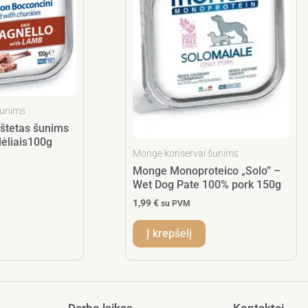
šunims
štetas šunims
lėliais100g
Monge konservai šunims
Monge Monoproteico „Solo” –
Wet Dog Pate 100% pork 150g
1,99
€
su PVM
Į krepšelį
Darbo laikas
Kontaktai