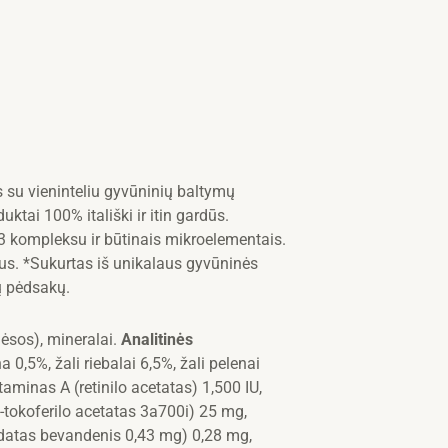
 su vieninteliu gyvūninių baltymų
ktai 100% itališki ir itin gardūs.
 kompleksu ir būtinais mikroelementais.
raus. *Sukurtas iš unikalaus gyvūninės
ių pėdsakų.
ėsos), mineralai.
Analitinės
a 0,5%, žali riebalai 6,5%, žali pelenai
taminas A (retinilo acetatas) 1,500 IU,
-tokoferilo acetatas 3a700i) 25 mg,
odatas bevandenis 0,43 mg) 0,28 mg,