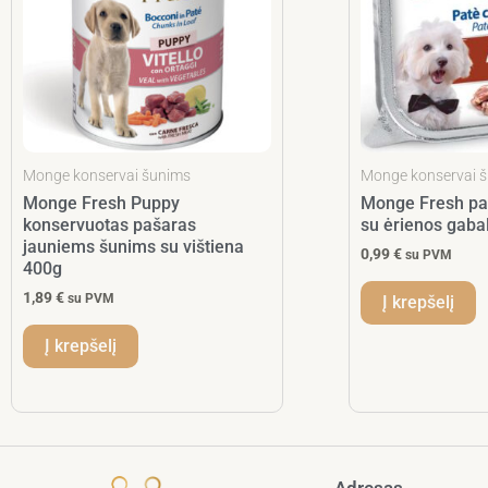
Monge konservai šunims
Monge konservai 
Monge Fresh Puppy
Monge Fresh pa
konservuotas pašaras
su ėrienos gaba
jauniems šunims su vištiena
0,99
€
su PVM
400g
1,89
€
su PVM
Į krepšelį
Į krepšelį
Adresas