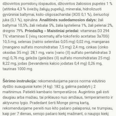
džiovintos pomidorų išspaudos, džiovintos žaliosios pupelės 1 %
(atitinka 4,3 % šviežių žaliųjų pupelių), mineralai, hidrolizuoti
gyvūniniai baltymai, ksilo-oligosacharidai (XOS 0,1 %), šeriuotoji
juka (0,1 %), spirulina.
žali
Analitinės sudedamosios dalys:
baltymai 10,5%, žali riebalai 5%, žalia ląsteliena 1%, žali pelenai 2%,
drėgnis 79%.
vitaminas D3 294
Priedai/kg – Maistiniai priedai:
TV, vitaminas E (visų racematų alfa-tokoferilo acetatas 3a700i)
10,5 mg, selenas (natrio selenitas 0,05 mg) 0,02 mg, manganas
(mangano sulfato monohidratas 7,5 mg) 2,4 mg, cinkas (cinko
oksidas 35 mg): 28,1 mg, varis (vario (II) sulfato pentahidratas 3
mg) 0,76 mg, geležis (geležies (II) sulfato monohidratas 25 mg)
8,22 mg, jodas (bevandenis kalcio jodatas 0,4 mg) 0,26 mg,
taurinas 1000 mg.
rekomenduojama paros norma vidutinio
Šėrimo instrukcija:
dydžio suaugusiai katei (4 kg): 182 g, galima padalyti į 2
maitinimus. Patiekti kambario temperatūros. Augintinis gali ėsti
daugiau arba mažiau, tai priklauso nuo amžiaus, temperamento ir
aktyvumo lygio. Pradedant šerti Monge pirmą kartą,
rekomenduojame pereiti nuo kito pašaro palaipsniui, ne trumpiau,
kaip per 7 dienas, senojo pašaro kiekį mažinant, o naujojo kiekį