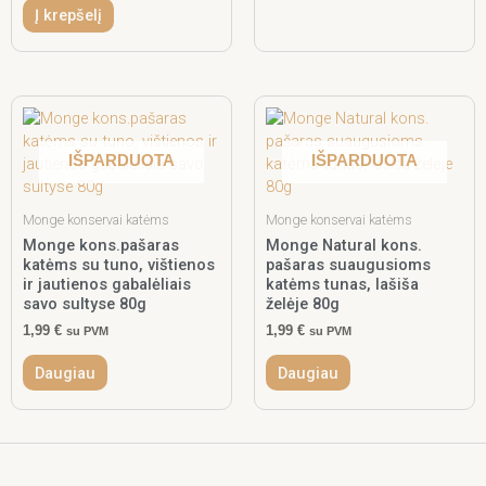
Į krepšelį
IŠPARDUOTA
IŠPARDUOTA
Monge konservai katėms
Monge konservai katėms
Monge kons.pašaras
Monge Natural kons.
katėms su tuno, vištienos
pašaras suaugusioms
ir jautienos gabalėliais
katėms tunas, lašiša
savo sultyse 80g
želėje 80g
1,99
€
1,99
€
su PVM
su PVM
Daugiau
Daugiau