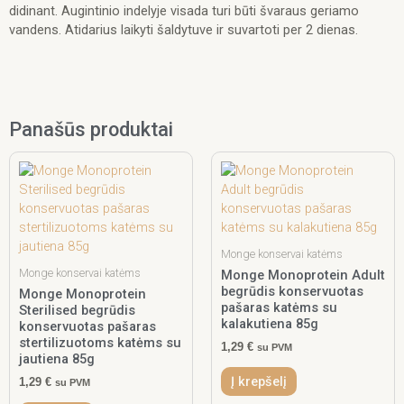
didinant. Augintinio indelyje visada turi būti švaraus geriamo
vandens. Atidarius laikyti šaldytuve ir suvartoti per 2 dienas.
Panašūs produktai
Monge konservai katėms
Monge konservai katėms
Monge Monoprotein Adult
begrūdis konservuotas
Monge Monoprotein
pašaras katėms su
Sterilised begrūdis
kalakutiena 85g
konservuotas pašaras
stertilizuotoms katėms su
1,29
€
su PVM
jautiena 85g
Į krepšelį
1,29
€
su PVM