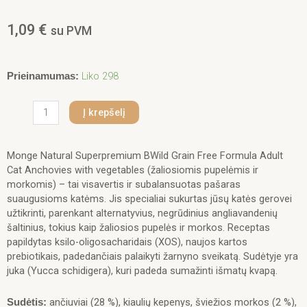
1,09
€
su PVM
produkto
Liko 298
Prieinamumas:
kiekis:
Monge
Į krepšelį
BWild
adult
paštetas
Monge Natural Superpremium BWild Grain Free Formula Adult
katėms
Cat Anchovies with vegetables (žaliosiomis pupelėmis ir
su
morkomis) – tai visavertis ir subalansuotas pašaras
ančiuviais
suaugusioms katėms. Jis specialiai sukurtas jūsų katės gerovei
ir
užtikrinti, parenkant alternatyvius, negrūdinius angliavandenių
daržovėmis
šaltinius, tokius kaip žaliosios pupelės ir morkos. Receptas
100g
papildytas ksilo-oligosacharidais (XOS), naujos kartos
prebiotikais, padedančiais palaikyti žarnyno sveikatą. Sudėtyje yra
juka (Yucca schidigera), kuri padeda sumažinti išmatų kvapą.
ančiuviai (28 %), kiaulių kepenys, šviežios morkos (2 %),
Sudėtis: