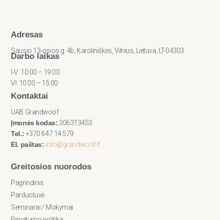
Adresas
Sausio 13-osios g. 4b, Karoliniškės, Vilnius, Lietuva, LT-04303
Darbo laikas
I-V: 10:00 – 19:00
VI: 10:00 – 15:00
Kontaktai
UAB Grandwoof
Įmonės kodas:
306313453
Tel.:
+370 647 14 579
El. paštas:
info@grandwoof.lt
Greitosios nuorodos
Pagrindinis
Parduotuvė
Seminarai / Mokymai
Privatumo politika