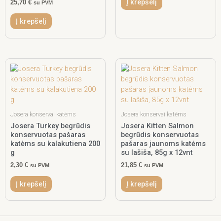
Į krepšelį
25,70
€
su PVM
Į krepšelį
Josera konservai katėms
Josera konservai katėms
Josera Turkey begrūdis
Josera Kitten Salmon
konservuotas pašaras
begrūdis konservuotas
katėms su kalakutiena 200
pašaras jaunoms katėms
g
su lašiša, 85g x 12vnt
2,30
€
21,85
€
su PVM
su PVM
Į krepšelį
Į krepšelį