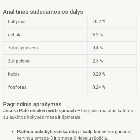
špinatais,
Analitinės sudedamosios dalys
85
g
baltymai
10.2 %
x
16vnt
riebalai
5.2 %
žalia ląsteliena
0.4 %
žali pelenai
2.5 %
kalcis
0.28 %
fosforas
0.24 %
Pagrindinis aprašymas
– begrūdis maistas katėms
Josera Paté chicken with spinach
su aukštos kokybės mėsa ir špinatais
konservai gausūs
Padeda palaikyti sveiką odą ir kailį:
vertingų omega-3 ir omega-6 riebalų rūgščių.