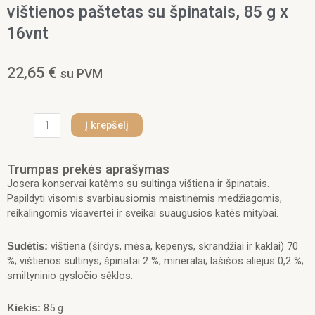
vištienos paštetas su špinatais, 85 g x
16vnt
22,65
€
su PVM
produkto
Į krepšelį
kiekis:
Josera
Paté
Trumpas prekės aprašymas
Chicken
Josera konservai katėms su sultinga vištiena ir špinatais.
with
Papildyti visomis svarbiausiomis maistinėmis medžiagomis,
Spinach
reikalingomis visavertei ir sveikai suaugusios katės mitybai.
begrūdis
konservuotas
vištiena (širdys, mėsa, kepenys, skrandžiai ir kaklai) 70
Sudėtis:
pašaras
%; vištienos sultinys; špinatai 2 %; mineralai; lašišos aliejus 0,2 %;
katėms
smiltyninio gysločio sėklos.
vištienos
paštetas
85 g
Kiekis:
su