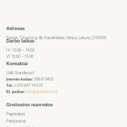
Adresas
Sausio 13-osios g. 4b, Karoliniškės, Vilnius, Lietuva, LT-04303
Darbo laikas
I-V: 10:00 – 19:00
VI: 10:00 – 15:00
Kontaktai
UAB Grandwoof
Įmonės kodas:
306313453
Tel.:
+370 647 14 579
El. paštas:
info@grandwoof.lt
Greitosios nuorodos
Pagrindinis
Parduotuvė