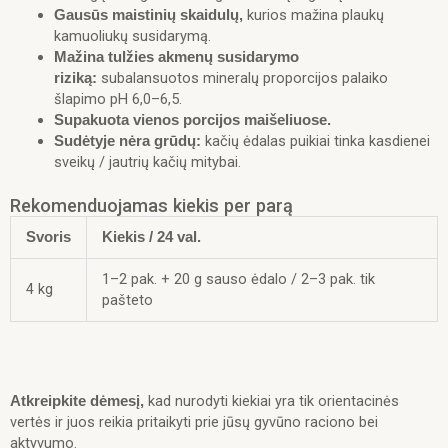
kurios mažina plaukų
Gausūs maistinių skaidulų,
kamuoliukų susidarymą.
Mažina tulžies akmenų susidarymo
subalansuotos mineralų proporcijos palaiko
riziką:
šlapimo pH 6,0–6,5.
Supakuota vienos porcijos maišeliuose.
kačių ėdalas puikiai tinka kasdienei
Sudėtyje nėra grūdų:
sveikų / jautrių kačių mitybai.
Rekomenduojamas kiekis per parą
Svoris
Kiekis / 24 val.
1–2 pak. + 20 g sauso ėdalo / 2–3 pak. tik
4 kg
pašteto
kad nurodyti kiekiai yra tik orientacinės
Atkreipkite dėmesį,
vertės ir juos reikia pritaikyti prie jūsų gyvūno raciono bei
aktyvumo.