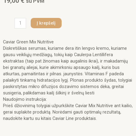
19,00
€
su PVM
produkto
Į krepšelį
kiekis:
Iv
San
Caviar Green Mix Nutritive
Bernard
Diskretiškas serumas, kuriame dera itin lengvo kremo, kuriame
Caviar
gausu veikliųjų medžiagų, tokių kaip Caulerpa Lentillifera
Green
ekstraktas (taip pat žinomas kaip augalinis ikrai), ir makadamijų
Mix
bei granatų aliejai, kurie akimirksniu apsaugo kailį, kuris bus
Nutritive
atkurtas, pamaitintas ir pilnas. jaunystės. Vitaminas F padeda
100
palaikyti tinkamą hidratacijos lygį. Plonas produkto šydas, tolygiai
ml.
paskirstytas mikro difuzijos dozavimo sistemos dėka, greitai
susigeria, palikdamas kailį šilkinį ir švelnų liesti
Naudojimo instrukcija:
Prieš džiovinimą tolygiai užpurkškite Caviar Mix Nutritive ant kailio,
gerai suplakite produktą. Norėdami gauti optimalų rezultatą,
naudokite kartu su kitais Caviar Line produktais.