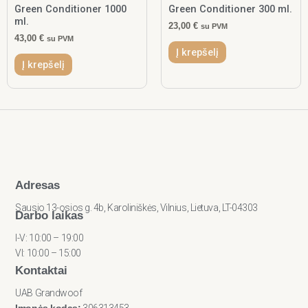
Green Conditioner 1000
Green Conditioner 300 ml.
ml.
23,00
€
su PVM
43,00
€
su PVM
Į krepšelį
Į krepšelį
Adresas
Sausio 13-osios g. 4b, Karoliniškės, Vilnius, Lietuva, LT-04303
Darbo laikas
I-V: 10:00 – 19:00
VI: 10:00 – 15:00
Kontaktai
UAB Grandwoof