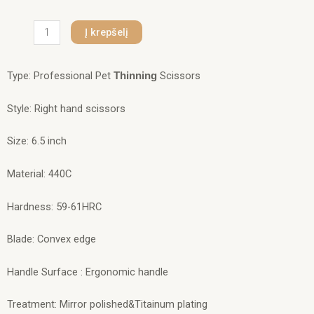
produkto
Į krepšelį
kiekis:
GWTH3-
6555T
Type: Professional Pet
Scissors
Thinning
,,Favorit
''
Style: Right hand scissors
Size: 6.5 inch
Material: 440C
Hardness: 59-61HRC
Blade: Convex edge
Handle Surface : Ergonomic handle
Treatment: Mirror polished&Titainum plating