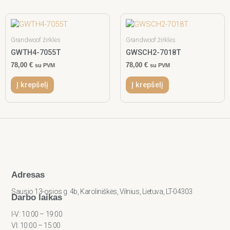
Grandwoof žirklės
Grandwoof žirklės
GWTH4-7055T
GWSCH2-7018T
78,00
€
78,00
€
su PVM
su PVM
Į krepšelį
Į krepšelį
Adresas
Sausio 13-osios g. 4b, Karoliniškės, Vilnius, Lietuva, LT-04303
Darbo laikas
I-V: 10:00 – 19:00
VI: 10:00 – 15:00