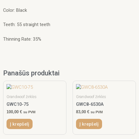
Color: Black
Teeth: 55 straight teeth
Thinning Rate: 35%
Panašūs produktai
Grandwoof žirklės
Grandwoof žirklės
GWC10-75
GWC8-6530A
100,00
€
83,00
€
su PVM
su PVM
Į krepšelį
Į krepšelį