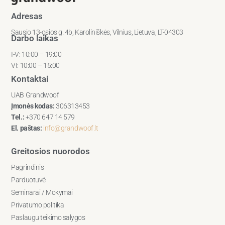
Adresas
Sausio 13-osios g. 4b, Karoliniškės, Vilnius, Lietuva, LT-04303
Darbo laikas
I-V: 10:00 – 19:00
VI: 10:00 – 15:00
Kontaktai
UAB Grandwoof
Įmonės kodas:
306313453
Tel.:
+370 647 14 579
El. paštas:
info@grandwoof.lt
Greitosios nuorodos
Pagrindinis
Parduotuvė
Seminarai / Mokymai
Privatumo politika
Paslaugu teikimo salygos