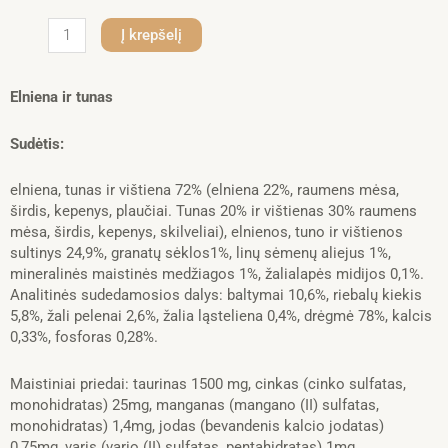
produkto
Į krepšelį
kiekis:
GRANATAPET
DELICATESSEN
Elniena ir tunas
Elniena
ir
Sudėtis:
tunas
200g.
elniena, tunas ir vištiena 72% (elniena 22%, raumens mėsa,
x
širdis, kepenys, plaučiai. Tunas 20% ir vištienas 30% raumens
6vnt.
mėsa, širdis, kepenys, skilveliai), elnienos, tuno ir vištienos
sultinys 24,9%, granatų sėklos1%, linų sėmenų aliejus 1%,
mineralinės maistinės medžiagos 1%, žalialapės midijos 0,1%.
Analitinės sudedamosios dalys: baltymai 10,6%, riebalų kiekis
5,8%, žali pelenai 2,6%, žalia ląsteliena 0,4%, drėgmė 78%, kalcis
0,33%, fosforas 0,28%.
Maistiniai priedai: taurinas 1500 mg, cinkas (cinko sulfatas,
monohidratas) 25mg, manganas (mangano (II) sulfatas,
monohidratas) 1,4mg, jodas (bevandenis kalcio jodatas)
0,75mg, varis (vario (II) sulfatas, pentahidratas) 1mg.