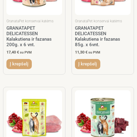
GranataPet konservai katėms
GranataPet konservai katėms
GRANATAPET
GRANATAPET
DELICATESSEN
DELICATESSEN
Kalakutiena ir fazanas
Kalakutiena ir fazanas
200g. x 6 vnt.
85g. x 6vnt.
17,40
€
11,30
€
su PVM
su PVM
Į krepšelį
Į krepšelį