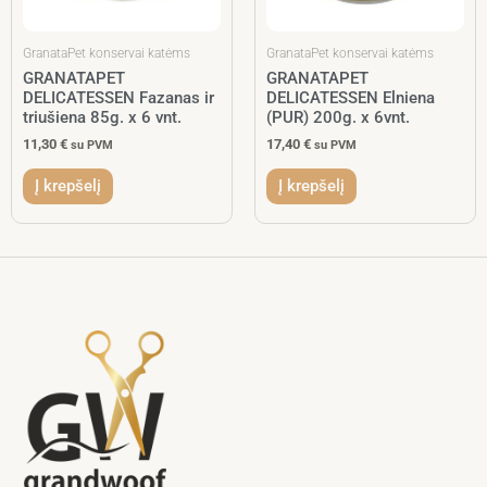
GranataPet konservai katėms
GranataPet konservai katėms
GRANATAPET
GRANATAPET
DELICATESSEN Fazanas ir
DELICATESSEN Elniena
triušiena 85g. x 6 vnt.
(PUR) 200g. x 6vnt.
11,30
€
17,40
€
su PVM
su PVM
Į krepšelį
Į krepšelį