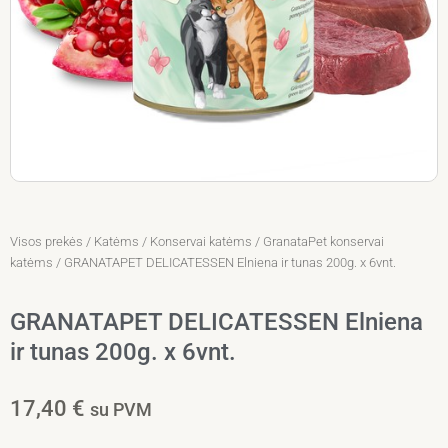
Visos prekės
/
Katėms
/
Konservai katėms
/
GranataPet konservai
katėms
/ GRANATAPET DELICATESSEN Elniena ir tunas 200g. x 6vnt.
GRANATAPET DELICATESSEN Elniena
ir tunas 200g. x 6vnt.
17,40
€
su PVM