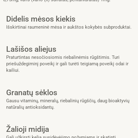
Didelis mėsos kiekis
Išskirtinai raumeninė mėsa ir aukštos kokybės subproduktai.
Lašišos aliejus
Praturtintas nesočiosiomis riebalinėmis rūgštimis. Turi
priešuždegiminį poveikį ir gali turėti teigiamą poveikį odai ir
kailiui.
Granatų sėklos
Gausu vitaminų, mineralų, riebalinių rūgščių, daug bioaktyvių
natūralių antioksidantų.
Žalioji midija
Gali užkirsti kelią susidėvėjimo požymiams ir skatinti