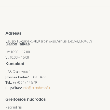
Adresas
Sausio 13-osios g. 4b, Karoliniškės, Vilnius, Lietuva, LT-04303
Darbo laikas
I-V: 10:00 – 19:00
VI: 10:00 – 15:00
Kontaktai
UAB Grandwoof
Įmonės kodas:
306313453
Tel.:
+370 647 14 579
El. paštas:
info@grandwoof.lt
Greitosios nuorodos
Pagrindinis