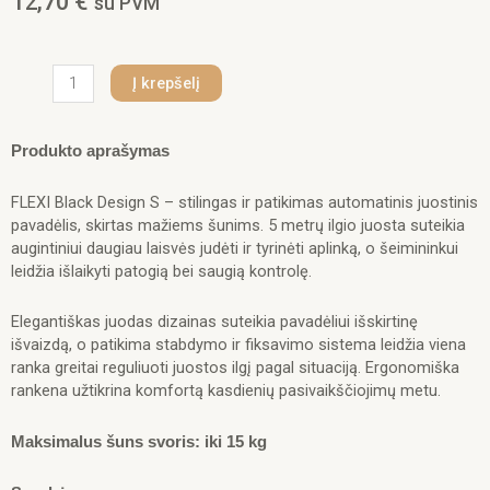
12,70
€
su PVM
produkto
Į krepšelį
kiekis:
FLEXI
pavadėlis
Produkto aprašymas
šuniui
Black
FLEXI Black Design S – stilingas ir patikimas automatinis juostinis
Design
pavadėlis, skirtas mažiems šunims. 5 metrų ilgio juosta suteikia
S
augintiniui daugiau laisvės judėti ir tyrinėti aplinką, o šeimininkui
juostinis
leidžia išlaikyti patogią bei saugią kontrolę.
5m,
juodas
Elegantiškas juodas dizainas suteikia pavadėliui išskirtinę
išvaizdą, o patikima stabdymo ir fiksavimo sistema leidžia viena
ranka greitai reguliuoti juostos ilgį pagal situaciją. Ergonomiška
rankena užtikrina komfortą kasdienių pasivaikščiojimų metu.
Maksimalus šuns svoris: iki 15 kg