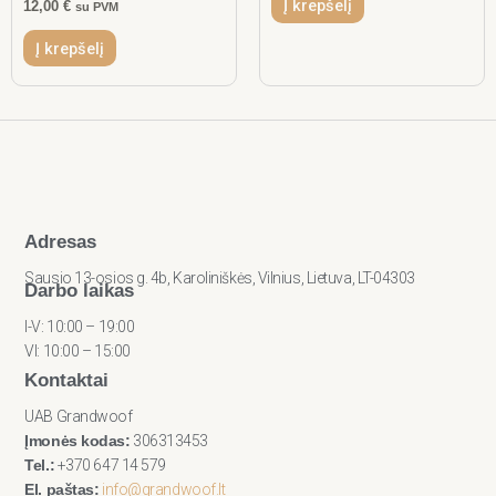
Į krepšelį
12,00
€
su PVM
Į krepšelį
Adresas
Sausio 13-osios g. 4b, Karoliniškės, Vilnius, Lietuva, LT-04303
Darbo laikas
I-V: 10:00 – 19:00
VI: 10:00 – 15:00
Kontaktai
UAB Grandwoof
Įmonės kodas:
306313453
Tel.:
+370 647 14 579
El. paštas:
info@grandwoof.lt