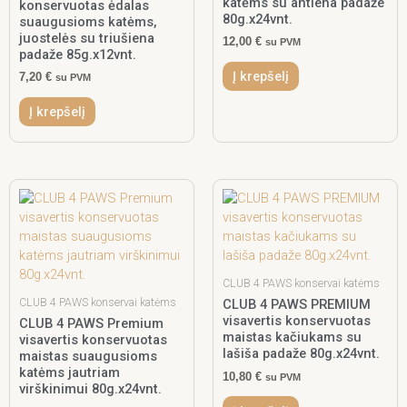
katėms su antiena padaže
konservuotas ėdalas
80g.x24vnt.
suaugusioms katėms,
juostelės su triušiena
12,00
€
su PVM
padaže 85g.x12vnt.
Į krepšelį
7,20
€
su PVM
Į krepšelį
CLUB 4 PAWS konservai katėms
CLUB 4 PAWS konservai katėms
CLUB 4 PAWS PREMIUM
visavertis konservuotas
CLUB 4 PAWS Premium
maistas kačiukams su
visavertis konservuotas
lašiša padaže 80g.x24vnt.
maistas suaugusioms
katėms jautriam
10,80
€
su PVM
virškinimui 80g.x24vnt.