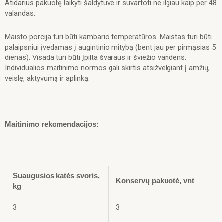
Atidarius pakuotę laikyti šaldytuve ir suvartoti ne ilgiau kaip per 48
valandas.
Maisto porcija turi būti kambario temperatūros. Maistas turi būti
palaipsniui įvedamas į augintinio mitybą (bent jau per pirmąsias 5
dienas). Visada turi būti įpilta švaraus ir šviežio vandens.
Individualios maitinimo normos gali skirtis atsižvelgiant į amžių,
veislę, aktyvumą ir aplinką.
Maitinimo rekomendacijos:
Suaugusios katės svoris,
Konservų pakuotė, vnt
kg
3
3