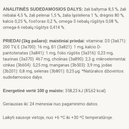
plaukų
žali baltymai 8,5 %, žali
ANALITINĖS SUDEDAMOSIOS DALYS:
sąvėlų
riebalai 4,5 %, žali pelenai 1,5 %, žalia ląsteliena 1 %, drėgnis 80 %,
šalinimą
kalcis 0,25 %, fosforas 0,2 %, omega-3 riebalų rūgštys 0,08 %,
80g.x24vnt.
omega-6 riebalų rūgštys 0,414 %.
vitaminai: D3 (3а671):
PRIEDAI (1kg pašaro): maistiniai priedai:
200 TV, E (3а700): 16 mg, В1 (3а821): 1 mg, kalcio D-
pantotenatas (3а841): 1 mg, folio rūgštis (3а316): 0,23 mg,
taurinas (3а370): 467 mg, cholinas (3а890): 2,3 g; mikroelementai:
cinkas (3b604): 5,25 mg, manganas (3b503): 3,9 mg, jodas
(3b201): 0,8 mg, selenas (3b801): 0,25 μg. *Natūralios džiovintos
sudedamosios dalys.
358,23 kJ (85,62 kcal).
Energetinė vertė 100 g
maisto:
Geriausias iki: 24 mėnesiai nuo pagaminimo datos.
Laikyti sausoje vietoje, nuo +6 ºC iki +30 ºC temperatūroje.