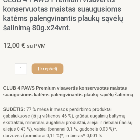
konservuotas maistas suaugusioms
katėms palengvinantis plaukų sąvėlų
šalinimą 80g.x24vnt.
12,00
€
su PVM
produkto
Į krepšelį
kiekis:
CLUB
4
CLUB 4 PAWS Premium visavertis konservuotas maistas
PAWS
suaugusioms katėms palengvinantis plaukų sąvėlų šalinimą
Premium
visavertis
77 % mėsa ir mėsos perdirbimo produktai
SUDĖTIS:
konservuotas
gabaliukuose (iš jų vištienos 46 %), grūdai, augalinių baltymų
maistas
ekstraktai, mineralai, augaliniai produktai, aliejai ir riebalai (lašišų
suaugusioms
aliejus 0,43 %), vaisiai (bananai 0,1 %, gudobelė 0,03 %)*,
katėms
daržovės (pomidorai 0,11 %)*, imbieras* 0,001 %.
palengvinantis