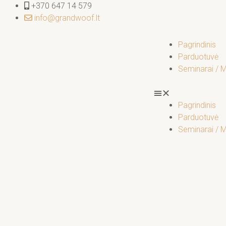
Pereiti
+370 647 14 579
prie
info@grandwoof.lt
turinio
Pagrindinis
Parduotuvė
Seminarai / 
Pagrindinis
Parduotuvė
Seminarai / 