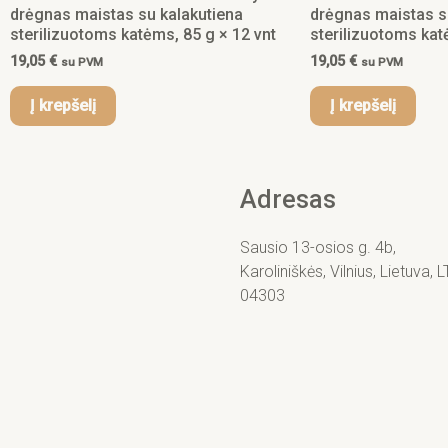
drėgnas maistas su kalakutiena
drėgnas maistas 
sterilizuotoms katėms, 85 g × 12 vnt
sterilizuotoms kat
19,05
€
19,05
€
su PVM
su PVM
Į krepšelį
Į krepšelį
Adresas
Sausio 13-osios g. 4b,
Karoliniškės, Vilnius, Lietuva, L
04303