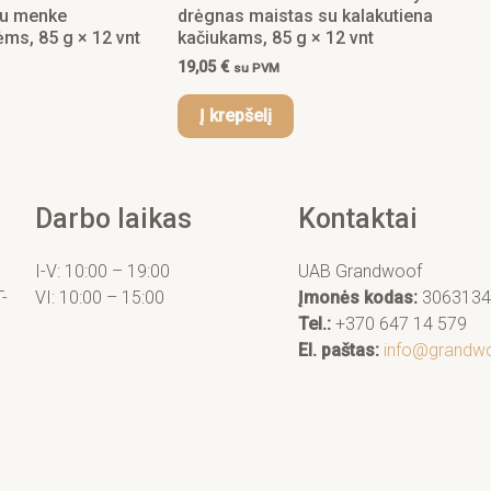
su menke
drėgnas maistas su kalakutiena
ėms, 85 g × 12 vnt
kačiukams, 85 g × 12 vnt
19,05
€
su PVM
Į krepšelį
Darbo laikas
Kontaktai
I-V: 10:00 – 19:00
UAB Grandwoof
T-
VI: 10:00 – 15:00
Įmonės kodas:
3063134
Tel.:
+370 647 14 579
El. paštas:
info@grandwo