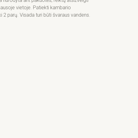
urodyta ant pakuotės, reiktų atsižvelgti
 sausoje vietoje. Patiekti kambario
ki 2 parų. Visada turi būti švaraus vandens.