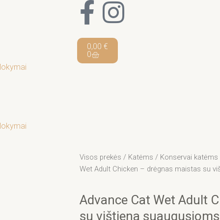
F
I
a
n
Cart
0,00
€
c
s
0
Mokymai
e
t
b
a
o
g
Mokymai
o
r
Visos prekės
/
Katėms
/
Konservai katėms
Wet Adult Chicken – drėgnas maistas su vi
k
a
Advance Cat Wet Adult C
-
m
su vištiena suaugusioms