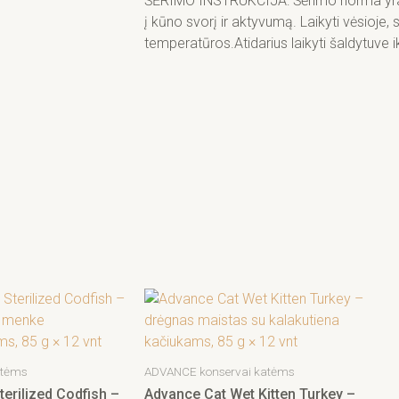
ŠĖRIMO INSTRUKCIJA: Šėrimo norma yra n
85
į kūno svorį ir aktyvumą. Laikyti vėsioje,
g
temperatūros.Atidarius laikyti šaldytuve i
×
12
vnt
atėms
ADVANCE konservai katėms
erilized Codfish –
Advance Cat Wet Kitten Turkey –