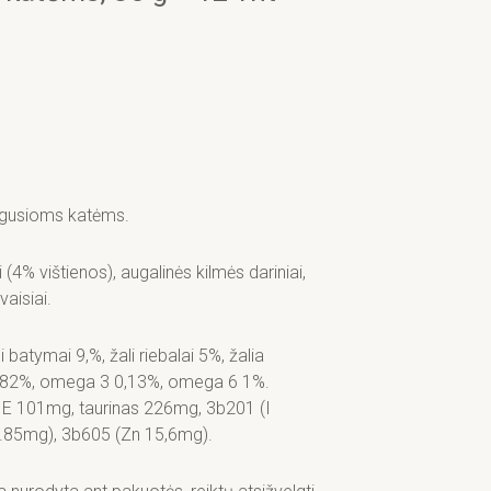
augusioms katėms.
(4% vištienos), augalinės kilmės dariniai,
vaisiai.
ymai 9,%, žali riebalai 5%, žalia
nis 82%, omega 3 0,13%, omega 6 1%.
E 101mg, taurinas 226mg, 3b201 (I
.85mg), 3b605 (Zn 15,6mg).