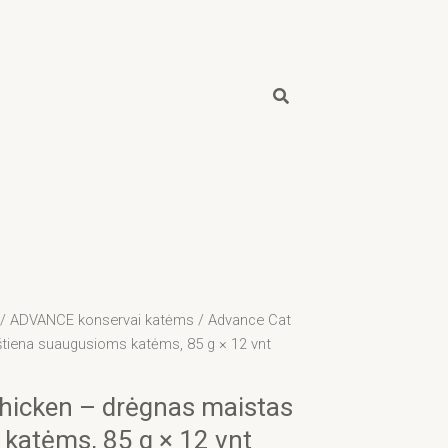
/
ADVANCE konservai katėms
/ Advance Cat
štiena suaugusioms katėms, 85 g × 12 vnt
hicken – drėgnas maistas
 katėms, 85 g × 12 vnt