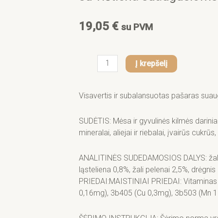
f
19,05
€
su PVM
produkto
Į krepšelį
kiekis:
Advance
Cat
Visavertis ir subalansuotas pašaras su
Wet
Adult
SUDĖTIS: Mėsa ir gyvulinės kilmės dariniai 
Chicken
mineralai, aliejai ir riebalai, įvairūs cukrūs, 
–
drėgnas
ANALITINĖS SUDEDAMOSIOS DALYS: žali bat
maistas
ląsteliena 0,8%, žali pelenai 2,5%, drėg
su
PRIEDAI:MAISTINIAI PRIEDAI: Vitaminas 
vištiena
0,16mg), 3b405 (Cu 0,3mg), 3b503 (Mn 1
suaugusioms
katėms,