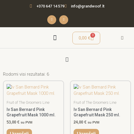
Pereiti
+370 647 14 579
info@grandwoof.lt
prie
turinio
F
I
a
n
c
s
e
t
b
a
o
g
o
r
Cart
0
0,00
€
k
a
-
m
f
Menu
Seminarai / Mokymai
Rodomi visi rezultatai: 6
Fruit of The Groomers Line
Fruit of The Groomers Line
Iv San Bernard Pink
Iv San Bernard Pink
Grapefruit Mask 1000 ml.
Grapefruit Mask 250 ml.
53,00
€
24,00
€
su PVM
su PVM
Į krepšelį
Į krepšelį