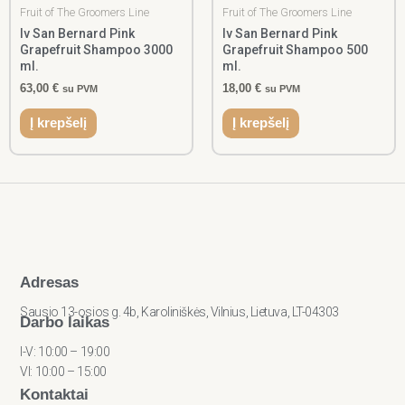
Fruit of The Groomers Line
Fruit of The Groomers Line
Iv San Bernard Pink
Iv San Bernard Pink
Grapefruit Shampoo 3000
Grapefruit Shampoo 500
ml.
ml.
63,00
€
18,00
€
su PVM
su PVM
Į krepšelį
Į krepšelį
Adresas
Sausio 13-osios g. 4b, Karoliniškės, Vilnius, Lietuva, LT-04303
Darbo laikas
I-V: 10:00 – 19:00
VI: 10:00 – 15:00
Kontaktai