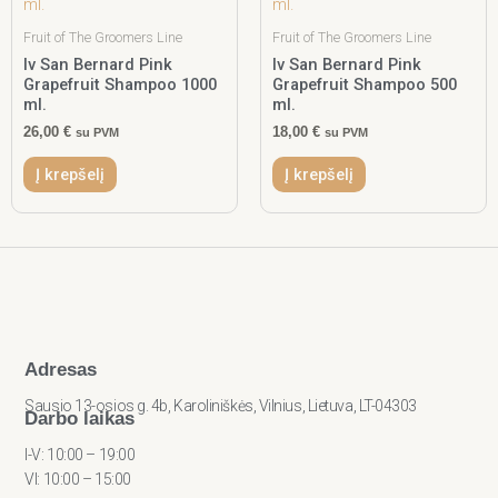
Fruit of The Groomers Line
Fruit of The Groomers Line
Iv San Bernard Pink
Iv San Bernard Pink
Grapefruit Shampoo 1000
Grapefruit Shampoo 500
ml.
ml.
26,00
€
18,00
€
su PVM
su PVM
Į krepšelį
Į krepšelį
Adresas
Sausio 13-osios g. 4b, Karoliniškės, Vilnius, Lietuva, LT-04303
Darbo laikas
I-V: 10:00 – 19:00
VI: 10:00 – 15:00