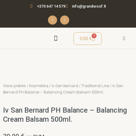
Pereiti
+370 647 14 579
info@grandwoof.lt
prie
turinio
F
I
a
n
c
s
e
t
b
a
o
g
o
r
Cart
0
0,00
€
k
a
-
m
f
Seminarai / Mokymai
Visos prekės
/
Kosmetika
/
Iv San bernard
/
Traditional Line
/ Iv San
Bernard PH Balance – Balancing Cream Balsam 500ml.
Iv San Bernard PH Balance – Balancing
Cream Balsam 500ml.