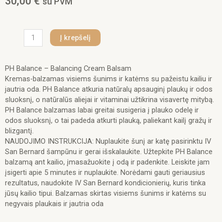
30,00
€
su PVM
produkto
Į krepšelį
kiekis:
Iv
San
PH Balance – Balancing Cream Balsam
Bernard
Kremas-balzamas visiems šunims ir katėms su pažeistu kailiu ir
PH
jautria oda. PH Balance atkuria natūralų apsauginį plaukų ir odos
Balance
sluoksnį, o natūralūs aliejai ir vitaminai užtikrina visavertę mitybą.
-
PH Balance balzamas labai greitai susigeria į plauko odelę ir
Balancing
odos sluoksnį, o tai padeda atkurti plauką, paliekant kailį gražų ir
Cream
blizgantį.
Balsam
NAUDOJIMO INSTRUKCIJA: Nuplaukite šunį ar katę pasirinktu IV
500ml.
San Bernard šampūnu ir gerai išskalaukite. Užtepkite PH Balance
balzamą ant kailio, įmasažuokite į odą ir padenkite. Leiskite jam
įsigerti apie 5 minutes ir nuplaukite. Norėdami gauti geriausius
rezultatus, naudokite IV San Bernard kondicionierių, kuris tinka
jūsų kailio tipui. Balzamas skirtas visiems šunims ir katėms su
negyvais plaukais ir jautria oda