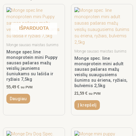
IŠPARDUOTA
Monge sausas maistas šunims
Monge sausas maistas šunims
Monge spec.line
monoprotein mini Puppy
Monge spec. line
sausas pašaras mažų
monoprotein mini adult
veislių jauniems
sausas pašaras mažų
šuniukams su lašiša ir
veislių suaugusiems
ryžiais 7,5kg
šunims su ėriena, ryžiais,
bulvėmis 2,5kg
55,49
€
su PVM
21,59
€
su PVM
Daugiau
Į krepšelį