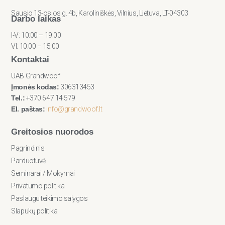
Sausio 13-osios g. 4b, Karoliniškės, Vilnius, Lietuva, LT-04303
Darbo laikas
I-V: 10:00 – 19:00
VI: 10:00 – 15:00
Kontaktai
UAB Grandwoof
Įmonės kodas:
306313453
Tel.:
+370 647 14 579
El. paštas:
info@grandwoof.lt
Greitosios nuorodos
Pagrindinis
Parduotuvė
Seminarai / Mokymai
Privatumo politika
Paslaugu teikimo salygos
Slapukų politika