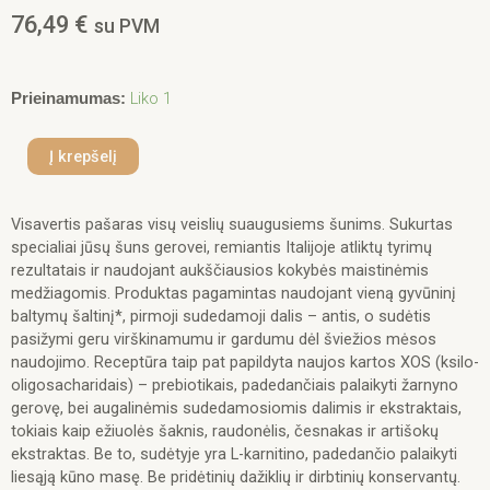
76,49
€
su PVM
produkto
Liko 1
Prieinamumas:
kiekis:
Monge
Į krepšelį
adult
sausas
pašaras
Visavertis pašaras visų veislių suaugusiems šunims. Sukurtas
(antiena,
specialiai jūsų šuns gerovei, remiantis Italijoje atliktų tyrimų
ryžiai,
rezultatais ir naudojant aukščiausios kokybės maistinėmis
bulvės)
medžiagomis. Produktas pagamintas naudojant vieną gyvūninį
12kg
baltymų šaltinį*, pirmoji sudedamoji dalis – antis, o sudėtis
pasižymi geru virškinamumu ir gardumu dėl šviežios mėsos
naudojimo. Receptūra taip pat papildyta naujos kartos XOS (ksilo-
oligosacharidais) – prebiotikais, padedančiais palaikyti žarnyno
gerovę, bei augalinėmis sudedamosiomis dalimis ir ekstraktais,
tokiais kaip ežiuolės šaknis, raudonėlis, česnakas ir artišokų
ekstraktas. Be to, sudėtyje yra L-karnitino, padedančio palaikyti
liesąją kūno masę. Be pridėtinių dažiklių ir dirbtinių konservantų.