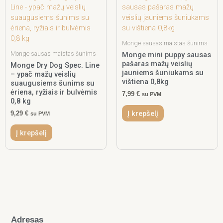
Monge sausas maistas šunims
Monge sausas maistas šunims
Monge mini puppy sausas
pašaras mažų veislių
Monge Dry Dog Spec. Line
jauniems šuniukams su
– ypač mažų veislių
vištiena 0,8kg
suaugusiems šunims su
ėriena, ryžiais ir bulvėmis
7,99
€
su PVM
0,8 kg
Į krepšelį
9,29
€
su PVM
Į krepšelį
Adresas