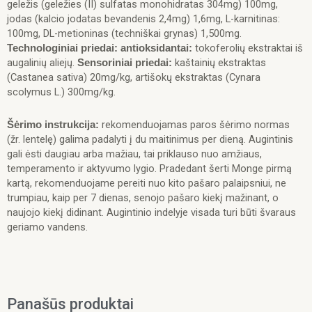
geležis (geležies (II) sulfatas monohidratas 304mg) 100mg,
jodas (kalcio jodatas bevandenis 2,4mg) 1,6mg, L-karnitinas:
100mg, DL-metioninas (techniškai grynas) 1,500mg.
tokoferolių ekstraktai iš
Technologiniai priedai:
antioksidantai:
augalinių aliejų.
kaštainių ekstraktas
Sensoriniai priedai:
(Castanea sativa) 20mg/kg, artišokų ekstraktas (Cynara
scolymus L.) 300mg/kg.
rekomenduojamas paros šėrimo normas
Šėrimo instrukcija:
(žr. lentelę) galima padalyti į du maitinimus per dieną. Augintinis
gali ėsti daugiau arba mažiau, tai priklauso nuo amžiaus,
temperamento ir aktyvumo lygio. Pradedant šerti Monge pirmą
kartą, rekomenduojame pereiti nuo kito pašaro palaipsniui, ne
trumpiau, kaip per 7 dienas, senojo pašaro kiekį mažinant, o
naujojo kiekį didinant. Augintinio indelyje visada turi būti švaraus
geriamo vandens.
Panašūs produktai