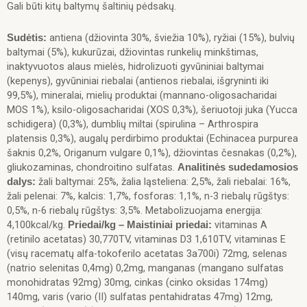
Gali būti kitų baltymų šaltinių pėdsakų.
antiena (džiovinta 30%, šviežia 10%), ryžiai (15%), bulvių
Sudėtis:
baltymai (5%), kukurūzai, džiovintas runkelių minkštimas,
inaktyvuotos alaus mielės, hidrolizuoti gyvūniniai baltymai
(kepenys), gyvūniniai riebalai (antienos riebalai, išgryninti iki
99,5%), mineralai, mielių produktai (mannano-oligosacharidai
MOS 1%), ksilo-oligosacharidai (XOS 0,3%), šeriuotoji juka (Yucca
schidigera) (0,3%), dumblių miltai (spirulina – Arthrospira
platensis 0,3%), augalų perdirbimo produktai (Echinacea purpurea
šaknis 0,2%, Origanum vulgare 0,1%), džiovintas česnakas (0,2%),
gliukozaminas, chondroitino sulfatas.
Analitinės sudedamosios
žali baltymai: 25%, žalia ląsteliena: 2,5%, žali riebalai: 16%,
dalys:
žali pelenai: 7%, kalcis: 1,7%, fosforas: 1,1%, n-3 riebalų rūgštys:
0,5%, n-6 riebalų rūgštys: 3,5%. Metabolizuojama energija:
4,100kcal/kg.
vitaminas A
Priedai/kg – Maistiniai priedai:
(retinilo acetatas) 30,770TV, vitaminas D3 1,610TV, vitaminas E
(visų racematų alfa-tokoferilo acetatas 3a700i) 72mg, selenas
(natrio selenitas 0,4mg) 0,2mg, manganas (mangano sulfatas
monohidratas 92mg) 30mg, cinkas (cinko oksidas 174mg)
140mg, varis (vario (II) sulfatas pentahidratas 47mg) 12mg,