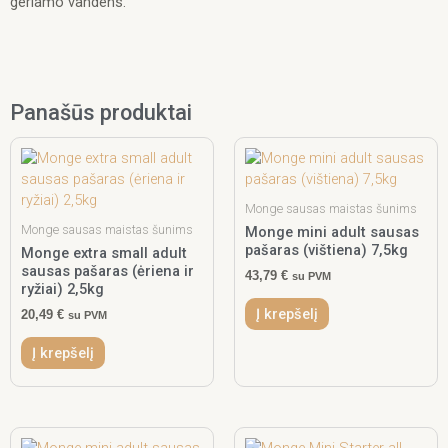
geriamo vandens.
Panašūs produktai
Monge sausas maistas šunims
Monge sausas maistas šunims
Monge mini adult sausas
pašaras (vištiena) 7,5kg
Monge extra small adult
sausas pašaras (ėriena ir
43,79
€
su PVM
ryžiai) 2,5kg
Į krepšelį
20,49
€
su PVM
Į krepšelį