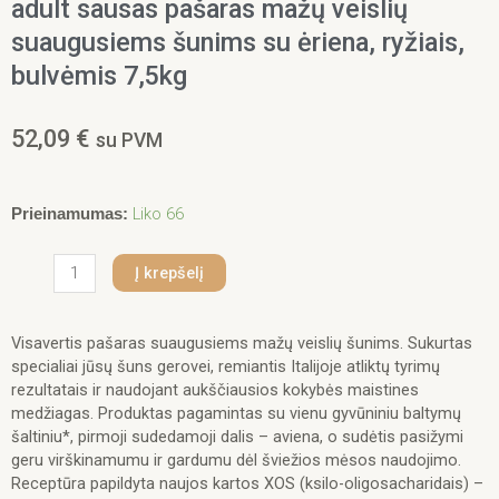
adult sausas pašaras mažų veislių
suaugusiems šunims su ėriena, ryžiais,
bulvėmis 7,5kg
52,09
€
su PVM
produkto
Liko 66
Prieinamumas:
kiekis:
Monge
Į krepšelį
spec.
line
monoprotein
Visavertis pašaras suaugusiems mažų veislių šunims. Sukurtas
mini
specialiai jūsų šuns gerovei, remiantis Italijoje atliktų tyrimų
adult
rezultatais ir naudojant aukščiausios kokybės maistines
sausas
medžiagas. Produktas pagamintas su vienu gyvūniniu baltymų
pašaras
šaltiniu*, pirmoji sudedamoji dalis – aviena, o sudėtis pasižymi
mažų
geru virškinamumu ir gardumu dėl šviežios mėsos naudojimo.
veislių
Receptūra papildyta naujos kartos XOS (ksilo-oligosacharidais) –
suaugusiems