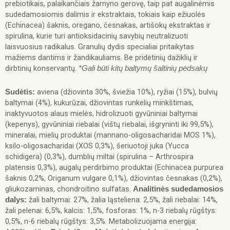
prebiotikais, palaikančiais žarnyno gerovę, taip pat augalinėmis
šunims
sudedamosiomis dalimis ir ekstraktais, tokiais kaip ežiuolės
su
(Echinacea) šaknis, oregano, česnakas, artišokų ekstraktas ir
ėriena,
spirulina, kurie turi antioksidacinių savybių neutralizuoti
ryžiais,
laisvuosius radikalus. Granulių dydis specialiai pritaikytas
bulvėmis
mažiems dantims ir žandikauliams. Be pridėtinių dažiklių ir
7,5kg
dirbtinių konservantų.
*Gali būti kitų baltymų šaltinių pėdsakų
aviena (džiovinta 30%, šviežia 10%), ryžiai (15%), bulvių
Sudėtis:
baltymai (4%), kukurūzai, džiovintas runkelių minkštimas,
inaktyvuotos alaus mielės, hidrolizuoti gyvūniniai baltymai
(kepenys), gyvūniniai riebalai (vištų riebalai, išgryninti iki 99,5%),
mineralai, mielių produktai (mannano-oligosacharidai MOS 1%),
ksilo-oligosacharidai (XOS 0,3%), šeriuotoji juka (Yucca
schidigera) (0,3%), dumblių miltai (spirulina – Arthrospira
platensis 0,3%), augalų perdirbimo produktai (Echinacea purpurea
šaknis 0,2%, Origanum vulgare 0,1%), džiovintas česnakas (0,2%),
gliukozaminas, chondroitino sulfatas.
Analitinės sudedamosios
žali baltymai: 27%, žalia ląsteliena: 2,5%, žali riebalai: 14%,
dalys:
žali pelenai: 6,5%, kalcis: 1,5%, fosforas: 1%, n-3 riebalų rūgštys:
0,5%, n-6 riebalų rūgštys: 3,5%. Metabolizuojama energija: