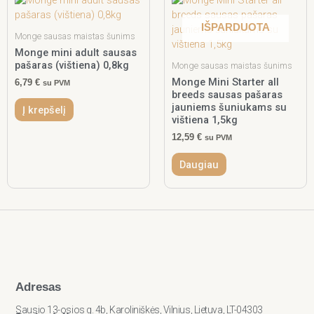
IŠPARDUOTA
Monge sausas maistas šunims
Monge mini adult sausas
pašaras (vištiena) 0,8kg
Monge sausas maistas šunims
Monge Mini Starter all
6,79
€
su PVM
breeds sausas pašaras
jauniems šuniukams su
Į krepšelį
vištiena 1,5kg
12,59
€
su PVM
Daugiau
Adresas
Sausio 13-osios g. 4b, Karoliniškės, Vilnius, Lietuva, LT-04303