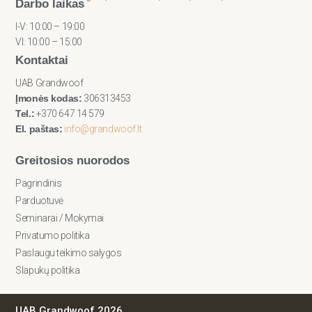
Darbo laikas
I-V: 10:00 – 19:00
VI: 10:00 – 15:00
Kontaktai
UAB Grandwoof
Įmonės kodas:
306313453
Tel.:
+370 647 14 579
El. paštas:
info@grandwoof.lt
Greitosios nuorodos
Pagrindinis
Parduotuvė
Seminarai / Mokymai
Privatumo politika
Paslaugu teikimo salygos
Slapukų politika
UAB Grandwoof 2026