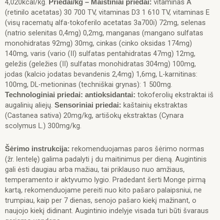
4,020kcal/kg.
vitaminas A
Priedai/kg – Maistiniai priedai:
(retinilo acetatas) 30 700 TV, vitaminas D3 1 610 TV, vitaminas E
(visų racematų alfa-tokoferilo acetatas 3a700i) 72mg, selenas
(natrio selenitas 0,4mg) 0,2mg, manganas (mangano sulfatas
monohidratas 92mg) 30mg, cinkas (cinko oksidas 174mg)
140mg, varis (vario (II) sulfatas pentahidratas 47mg) 12mg,
geležis (geležies (II) sulfatas monohidratas 304mg) 100mg,
jodas (kalcio jodatas bevandenis 2,4mg) 1,6mg, L-karnitinas:
100mg, DL-metioninas (techniškai grynas): 1 500mg.
tokoferolių ekstraktai iš
Technologiniai priedai:
antioksidantai:
augalinių aliejų.
kaštainių ekstraktas
Sensoriniai priedai:
(Castanea sativa) 20mg/kg, artišokų ekstraktas (Cynara
scolymus L.) 300mg/kg.
r
ekomenduojamas paros šėrimo normas
Šėrimo instrukcija:
(žr. lentelę) galima padalyti į du maitinimus per dieną. Augintinis
gali ėsti daugiau arba mažiau, tai priklauso nuo amžiaus,
temperamento ir aktyvumo lygio. Pradedant šerti Monge pirmą
kartą, rekomenduojame pereiti nuo kito pašaro palaipsniui, ne
trumpiau, kaip per 7 dienas, senojo pašaro kiekį mažinant, o
naujojo kiekį didinant. Augintinio indelyje visada turi būti švaraus