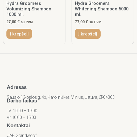
Hydra Groomers
Hydra Groomers
Volumizing Shampoo
Whitening Shampoo 5000
1000 ml.
ml.
27,00
€
73,00
€
su PVM
su PVM
Į krepšelį
Į krepšelį
Adresas
Sausio 13-osios g. 4b, Karoliniškės, Vilnius, Lietuva, LT-04303
Darbo laikas
I-V: 10:00 – 19:00
VI: 10:00 – 15:00
Kontaktai
UAB Grandwoof