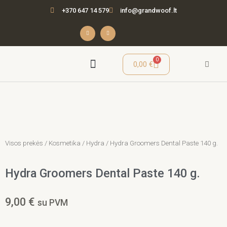
Pereiti
+370 647 14 579
info@grandwoof.lt
prie
turinio
F
I
a
n
c
s
e
t
b
a
o
g
o
r
Cart
0
0,00
€
k
a
-
m
f
Seminarai / Mokymai
Visos prekės
/
Kosmetika
/
Hydra
/ Hydra Groomers Dental Paste 140 g.
Hydra Groomers Dental Paste 140 g.
9,00
€
su PVM