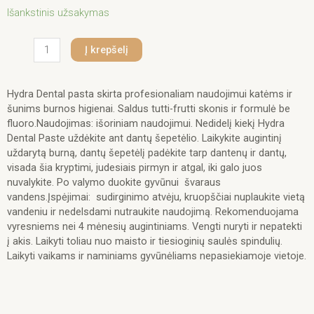
produkto
Išankstinis užsakymas
kiekis:
Hydra
Į krepšelį
Groomers
Dental
Paste
Hydra Dental pasta skirta profesionaliam naudojimui katėms ir
140
šunims burnos higienai. Saldus tutti-frutti skonis ir formulė be
g.
fluoro.Naudojimas: išoriniam naudojimui. Nedidelį kiekį Hydra
Dental Paste uždėkite ant dantų šepetėlio. Laikykite augintinį
uždarytą burną, dantų šepetėlį padėkite tarp dantenų ir dantų,
visada šia kryptimi, judesiais pirmyn ir atgal, iki galo juos
nuvalykite. Po valymo duokite gyvūnui švaraus
vandens.Įspėjimai: sudirginimo atvėju, kruopščiai nuplaukite vietą
vandeniu ir nedelsdami nutraukite naudojimą. Rekomenduojama
vyresniems nei 4 mėnesių augintiniams. Vengti nuryti ir nepatekti
į akis. Laikyti toliau nuo maisto ir tiesioginių saulės spindulių.
Laikyti vaikams ir naminiams gyvūnėliams nepasiekiamoje vietoje.