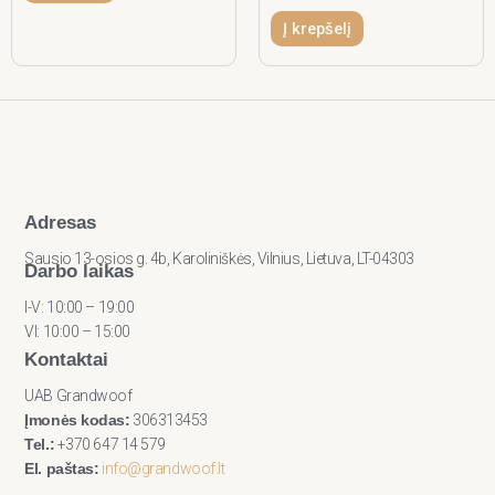
Į krepšelį
Adresas
Sausio 13-osios g. 4b, Karoliniškės, Vilnius, Lietuva, LT-04303
Darbo laikas
I-V: 10:00 – 19:00
VI: 10:00 – 15:00
Kontaktai
UAB Grandwoof
Įmonės kodas:
306313453
Tel.:
+370 647 14 579
El. paštas:
info@grandwoof.lt