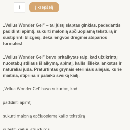
produkto
Į krepšelį
kiekis:
Wonder
Gel
„Vellus Wonder Gel” – tai jūsų slaptas ginklas, padedantis
4oz.-118ml.
padidinti apimtį, sukurti malonią apčiuopiamą tekstūrą ir
sustiprinti blizgesį, dėka lengvos drėgmei atsparios
formulės!
„Vellus Wonder Gel” buvo pritaikytas taip, kad užtikrintų
nuostabų stiliaus išlaikymą, apimtį, kailis išlieka lankstus ir
natūraliai juda. Praturtintas grynais eteriniais aliejais, kurie
maitina, stiprina ir palaiko sveiką kailį.
„Vellus Wonder Gel” buvo sukurtas, kad:
padidinti apimtį
sukurti malonią apčiuopiamą kailio tekstūrą
suteikti kailiui struktūros