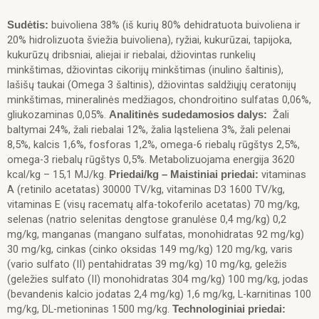
buivoliena 38% (iš kurių 80% dehidratuota buivoliena ir
Sudėtis:
20% hidrolizuota šviežia buivoliena), ryžiai, kukurūzai, tapijoka,
kukurūzų dribsniai, aliejai ir riebalai, džiovintas runkelių
minkštimas, džiovintas cikorijų minkštimas (inulino šaltinis),
lašišų taukai (Omega 3 šaltinis), džiovintas saldžiųjų ceratonijų
minkštimas, mineralinės medžiagos, chondroitino sulfatas 0,06%,
gliukozaminas 0,05%.
Žali
Analitinės sudedamosios dalys:
baltymai 24%, žali riebalai 12%, žalia ląsteliena 3%, žali pelenai
8,5%, kalcis 1,6%, fosforas 1,2%, omega-6 riebalų rūgštys 2,5%,
omega-3 riebalų rūgštys 0,5%. Metabolizuojama energija 3620
kcal/kg – 15,1 MJ/kg.
vitaminas
Priedai/kg – Maistiniai priedai:
A (retinilo acetatas) 30000 TV/kg, vitaminas D3 1600 TV/kg,
vitaminas E (visų racematų alfa-tokoferilo acetatas) 70 mg/kg,
selenas (natrio selenitas dengtose granulėse 0,4 mg/kg) 0,2
mg/kg, manganas (mangano sulfatas, monohidratas 92 mg/kg)
30 mg/kg, cinkas (cinko oksidas 149 mg/kg) 120 mg/kg, varis
(vario sulfato (II) pentahidratas 39 mg/kg) 10 mg/kg, geležis
(geležies sulfato (II) monohidratas 304 mg/kg) 100 mg/kg, jodas
(bevandenis kalcio jodatas 2,4 mg/kg) 1,6 mg/kg, L-karnitinas 100
mg/kg, DL-metioninas 1500 mg/kg.
Technologiniai priedai: