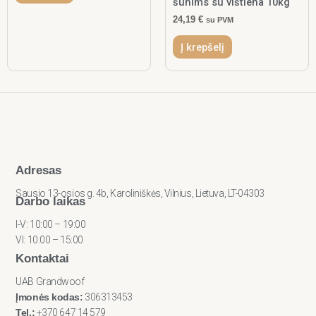
šunims su vištiena 10kg
24,19
€
su PVM
Į krepšelį
Adresas
Sausio 13-osios g. 4b, Karoliniškės, Vilnius, Lietuva, LT-04303
Darbo laikas
I-V: 10:00 – 19:00
VI: 10:00 – 15:00
Kontaktai
UAB Grandwoof
Įmonės kodas:
306313453
Tel.:
+370 647 14 579