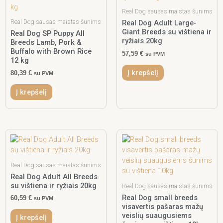
Real Dog sausas maistas šunims
Real Dog sausas maistas šunims
Real Dog Adult Large-
Giant Breeds su vištiena ir
Real Dog SP Puppy All
ryžiais 20kg
Breeds Lamb, Pork &
Buffalo with Brown Rice
57,59
€
su PVM
12 kg
Į krepšelį
80,39
€
su PVM
Į krepšelį
Real Dog sausas maistas šunims
Real Dog Adult All Breeds
su vištiena ir ryžiais 20kg
Real Dog sausas maistas šunims
Real Dog small breeds
60,59
€
su PVM
visavertis pašaras mažų
veislių suaugusiems
Į krepšelį