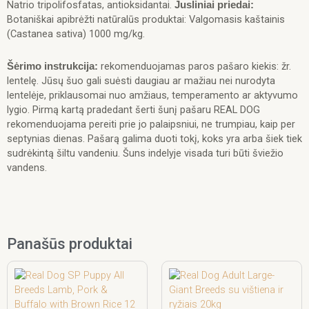
Natrio tripolifosfatas, antioksidantai.
Jusliniai priedai:
Botaniškai apibrėžti natūralūs produktai: Valgomasis kaštainis
(Castanea sativa) 1000 mg/kg.
rekomenduojamas paros pašaro kiekis: žr.
Šėrimo instrukcija:
lentelę. Jūsų šuo gali suėsti daugiau ar mažiau nei nurodyta
lentelėje, priklausomai nuo amžiaus, temperamento ar aktyvumo
lygio. Pirmą kartą pradedant šerti šunį pašaru REAL DOG
rekomenduojama pereiti prie jo palaipsniui, ne trumpiau, kaip per
septynias dienas. Pašarą galima duoti tokį, koks yra arba šiek tiek
sudrėkintą šiltu vandeniu. Šuns indelyje visada turi būti šviežio
vandens.
Panašūs produktai