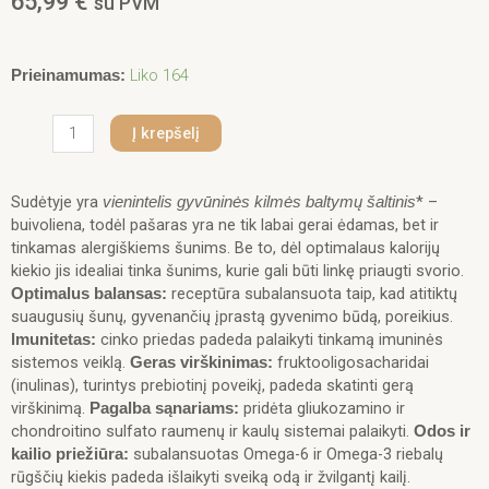
65,99
€
su PVM
produkto
Liko 164
Prieinamumas:
kiekis:
Real
Į krepšelį
Dog
SP
Adult
Sudėtyje yra
* –
vienintelis gyvūninės kilmės baltymų šaltinis
All
buivoliena, todėl pašaras yra ne tik labai gerai ėdamas, bet ir
Breeds
tinkamas alergiškiems šunims. Be to, dėl optimalaus kalorijų
Buffalo&Rice
kiekio jis idealiai tinka šunims, kurie gali būti linkę priaugti svorio.
12
receptūra subalansuota taip, kad atitiktų
Optimalus balansas:
kg
suaugusių šunų, gyvenančių įprastą gyvenimo būdą, poreikius.
cinko priedas padeda palaikyti tinkamą imuninės
lmunitetas:
sistemos veiklą.
fruktooligosacharidai
Geras virškinimas:
(inulinas), turintys prebiotinį poveikį, padeda skatinti gerą
virškinimą.
pridėta gliukozamino ir
Pagalba sąnariams:
chondroitino sulfato raumenų ir kaulų sistemai palaikyti.
Odos ir
subalansuotas Omega-6 ir Omega-3 riebalų
kailio priežiūra:
rūgščių kiekis padeda išlaikyti sveiką odą ir žvilgantį kailį.