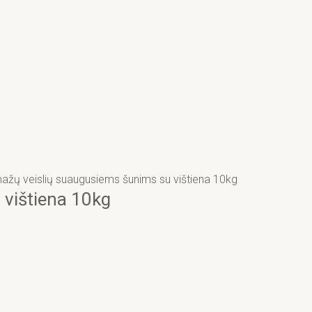
mažų veislių suaugusiems šunims su vištiena 10kg
 vištiena 10kg