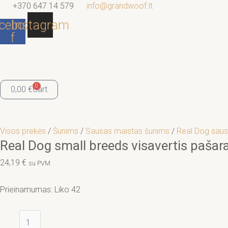
Pereiti
produkto
+370 647 14 579
info@grandwoof.lt
prie
kiekis:
cebook-
Instagram
turinio
Real
f
Dog
small
breeds
visavertis
0
0,00
€
Cart
pašaras
mažų
veislių
suaugusiems
Visos prekės
/
Šunims
/
Sausas maistas šunims
/
Real Dog saus
šunims
Real Dog small breeds visavertis paša
su
24,19
€
vištiena
su PVM
10kg
Prieinamumas:
Liko 42