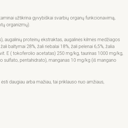
itaminai užtikrina gyvybiškai svarbių organų funkcionavimą,
otų organizmų).
os), augalinių proteinų ekstraktas, augalinės kilmės medžiagos
žali baltymai 28%, žali riebalai 18%, žali pelenai 6,5%, žalia
 vit. E ( tokoferolio acetatas) 250 mg/kg, taurinas 1000 mg/kg,
vario sulfato, pentahidrato), manganas 10 mg/kg (iš mangano
 ėsti daugiau arba mažiau, tai priklauso nuo amžiaus,