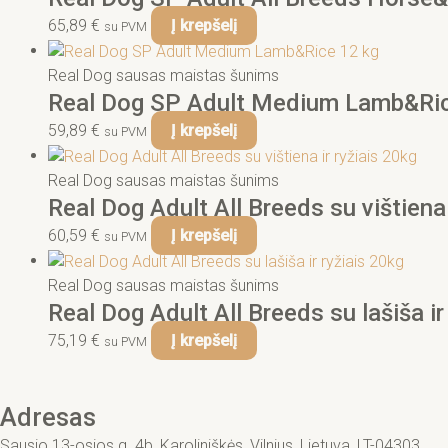
65,89
€
Į krepšelį
su PVM
Real Dog sausas maistas šunims
Real Dog SP Adult Medium Lamb&Ric
59,89
€
Į krepšelį
su PVM
Real Dog sausas maistas šunims
Real Dog Adult All Breeds su vištiena 
60,59
€
Į krepšelį
su PVM
Real Dog sausas maistas šunims
Real Dog Adult All Breeds su lašiša ir
75,19
€
Į krepšelį
su PVM
Adresas
Sausio 13-osios g. 4b, Karoliniškės, Vilnius, Lietuva, LT-04303