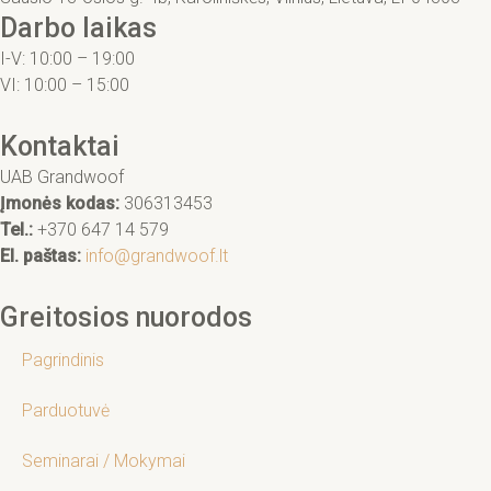
Darbo laikas
I-V: 10:00 – 19:00
VI: 10:00 – 15:00
Kontaktai
UAB Grandwoof
Įmonės kodas:
306313453
Tel.:
+370 647 14 579
El. paštas:
info@grandwoof.lt
Greitosios nuorodos
Pagrindinis
Parduotuvė
Seminarai / Mokymai