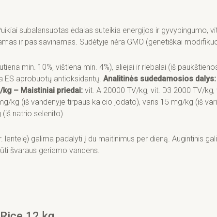
Puikiai subalansuotas ėdalas suteikia energijos ir gyvybingumo, v
inamas ir pasisavinamas. Sudėtyje nėra GMO (genetiškai modifiku
ena min. 10%, vištiena min. 4%), aliejai ir riebalai (iš paukštien
 yra ES aprobuotų antioksidantų.
Analitinės sudedamosios dalys:
/kg – Maistiniai priedai:
vit. A 20000 TV/kg, vit. D3 2000 TV/kg,
 mg/kg (iš vandenyje tirpaus kalcio jodato), varis 15 mg/kg (iš 
iš natrio selenito).
telę) galima padalyti į du maitinimus per dieną. Augintinis gali
 būti švaraus geriamo vandens.
Rice 12 kg