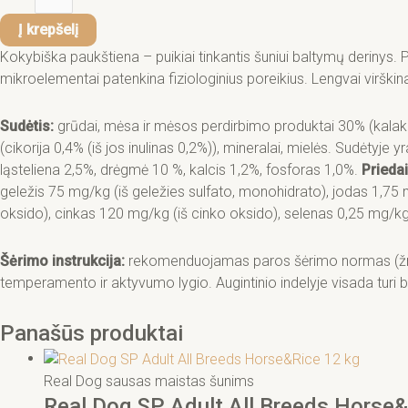
Į krepšelį
Kokybiška paukštiena – puikiai tinkantis šuniui baltymų derinys. 
mikroelementai patenkina fiziologinius poreikius. Lengvai viršk
Sudėtis:
grūdai, mėsa ir mėsos perdirbimo produktai 30% (kalakuti
(cikorija 0,4% (iš jos inulinas 0,2%)), mineralai, mielės. Sudėtyje
ląsteliena 2,5%, drėgmė 10 %, kalcis 1,2%, fosforas 1,0%.
Priedai
geležis 75 mg/kg (iš geležies sulfato, monohidrato), jodas 1,75
oksido), cinkas 120 mg/kg (iš cinko oksido), selenas 0,25 mg/kg (
Šėrimo instrukcija:
rekomenduojamas paros šėrimo normas (žr. len
temperamento ir aktyvumo lygio. Augintinio indelyje visada turi
Panašūs produktai
Real Dog sausas maistas šunims
Real Dog SP Adult All Breeds Horse&