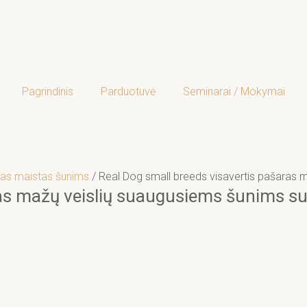
Pagrindinis
Parduotuvė
Seminarai / Mokymai
as maistas šunims
/ Real Dog small breeds visavertis pašaras 
ras mažų veislių suaugusiems šunims su