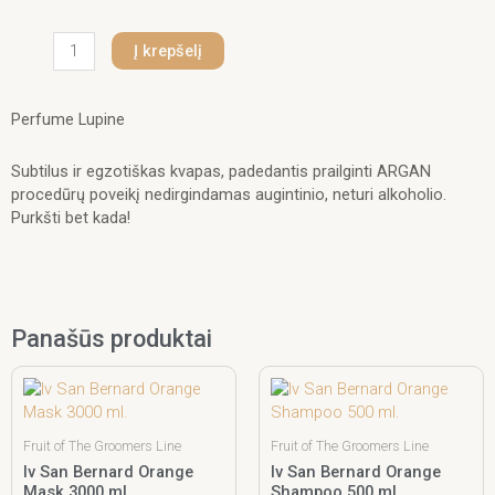
produkto
Į krepšelį
kiekis:
Perfume
Lupine
Perfume Lupine
Subtilus ir egzotiškas kvapas, padedantis prailginti ARGAN
procedūrų poveikį nedirgindamas augintinio, neturi alkoholio.
Purkšti bet kada!
Panašūs produktai
Fruit of The Groomers Line
Fruit of The Groomers Line
Iv San Bernard Orange
Iv San Bernard Orange
Mask 3000 ml.
Shampoo 500 ml.