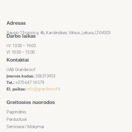
Adresas
Sausio 13-osios g. 4b, Karoliniškės, Vilnius, Lietuva, LT-04303
Darbo laikas
I-V: 10:00 – 19:00
VI: 10:00 – 15:00
Kontaktai
UAB Grandwoof
Įmonės kodas:
306313453
Tel.:
+370 647 14 579
El. paštas:
info@grandwoof.lt
Greitosios nuorodos
Pagrindinis
Parduotuvė
Seminarai / Mokymai