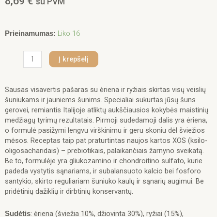
8,69
€
su PVM
produkto
Liko 16
Prieinamumas:
kiekis:
Monge
Į krepšelį
puppy
sausas
pašaras
Sausas visavertis pašaras su ėriena ir ryžiais skirtas visų veislių
(ėriena
šuniukams ir jauniems šunims. Specialiai sukurtas jūsų šuns
ir
gerovei, remiantis Italijoje atliktų aukščiausios kokybės maistinių
ryžiai)
medžiagų tyrimų rezultatais. Pirmoji sudedamoji dalis yra ėriena,
0,8kg
o formulė pasižymi lengvu virškinimu ir geru skoniu dėl šviežios
mėsos. Receptas taip pat praturtintas naujos kartos XOS (ksilo-
oligosacharidais) – prebiotikais, palaikančiais žarnyno sveikatą.
Be to, formulėje yra gliukozamino ir chondroitino sulfato, kurie
padeda vystytis sąnariams, ir subalansuoto kalcio bei fosforo
santykio, skirto reguliariam šuniuko kaulų ir sąnarių augimui. Be
pridėtinių dažiklių ir dirbtinių konservantų.
: ėriena (šviežia 10%, džiovinta 30%), ryžiai (15%),
Sudėtis