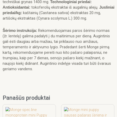
techniškai grynas 1400 mg.
Technologiniai priedai:
tokoferolių ekstraktai iš augalinių aliejų.
Antioksidantai:
Jusliniai
kaštainių (Castanea sativa) ekstraktas 20 mg,
priedai/kg:
artišokų ekstraktas (Cynara scolymus L.) 300 mg.
Rekomenduojamas paros šėrimo normas
Šėrimo instrukcija:
(žr. lentelę) galima padalyti į du maitinimus per dieną. Augintinis
gali ėsti daugiau arba mažiau, tai priklauso nuo amžiaus,
temperamento ir aktyvumo lygio. Pradedant šerti Monge pirmą
kartą, rekomenduojame pereiti nuo kito pašaro palaipsniui, ne
trumpiau, kaip per 7 dienas, senojo pašaro kiekį mažinant, o
naujojo kiekį didinant. Augintinio indelyje visada turi būti švaraus
geriamo vandens.
Panašūs produktai