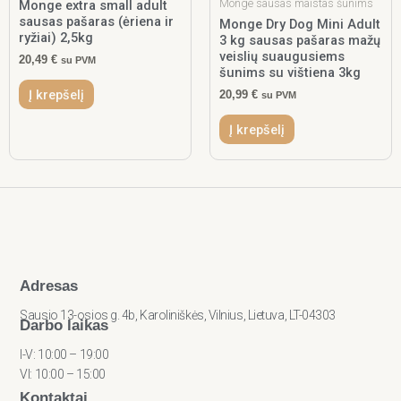
Monge sausas maistas šunims
Monge extra small adult
sausas pašaras (ėriena ir
Monge Dry Dog Mini Adult
ryžiai) 2,5kg
3 kg sausas pašaras mažų
veislių suaugusiems
20,49
€
su PVM
šunims su vištiena 3kg
Į krepšelį
20,99
€
su PVM
Į krepšelį
Adresas
Sausio 13-osios g. 4b, Karoliniškės, Vilnius, Lietuva, LT-04303
Darbo laikas
I-V: 10:00 – 19:00
VI: 10:00 – 15:00
Kontaktai