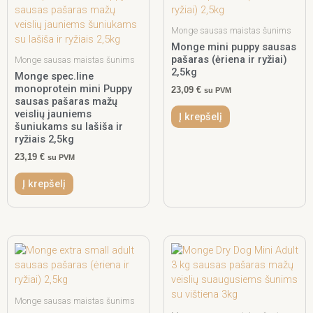
Monge sausas maistas šunims
Monge mini puppy sausas
pašaras (ėriena ir ryžiai)
Monge sausas maistas šunims
2,5kg
Monge spec.line
monoprotein mini Puppy
23,09
€
su PVM
sausas pašaras mažų
veislių jauniems
Į krepšelį
šuniukams su lašiša ir
ryžiais 2,5kg
23,19
€
su PVM
Į krepšelį
Monge sausas maistas šunims