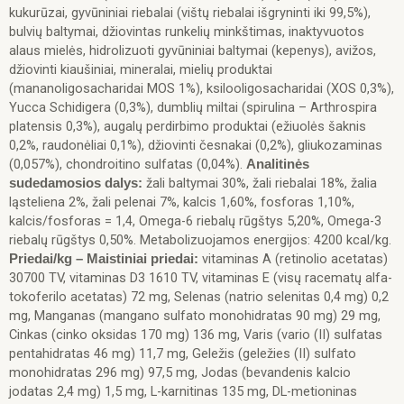
kukurūzai, gyvūniniai riebalai (vištų riebalai išgryninti iki 99,5%),
bulvių baltymai, džiovintas runkelių minkštimas, inaktyvuotos
alaus mielės, hidrolizuoti gyvūniniai baltymai (kepenys), avižos,
džiovinti kiaušiniai, mineralai, mielių produktai
(mananoligosacharidai MOS 1%), ksilooligosacharidai (XOS 0,3%),
Yucca Schidigera (0,3%), dumblių miltai (spirulina – Arthrospira
platensis 0,3%), augalų perdirbimo produktai (ežiuolės šaknis
0,2%, raudonėliai 0,1%), džiovinti česnakai (0,2%), gliukozaminas
(0,057%), chondroitino sulfatas (0,04%).
Analitinės
žali baltymai 30%, žali riebalai 18%, žalia
sudedamosios dalys:
ląsteliena 2%, žali pelenai 7%, kalcis 1,60%, fosforas 1,10%,
kalcis/fosforas = 1,4, Omega-6 riebalų rūgštys 5,20%, Omega-3
riebalų rūgštys 0,50%. Metabolizuojamos energijos: 4200 kcal/kg.
vitaminas A (retinolio acetatas)
Priedai/kg –
Maistiniai priedai:
30700 TV, vitaminas D3 1610 TV, vitaminas E (visų racematų alfa-
tokoferilo acetatas) 72 mg, Selenas (natrio selenitas 0,4 mg) 0,2
mg, Manganas (mangano sulfato monohidratas 90 mg) 29 mg,
Cinkas (cinko oksidas 170 mg) 136 mg, Varis (vario (II) sulfatas
pentahidratas 46 mg) 11,7 mg, Geležis (geležies (II) sulfato
monohidratas 296 mg) 97,5 mg, Jodas (bevandenis kalcio
jodatas 2,4 mg) 1,5 mg, L-karnitinas 135 mg, DL-metioninas