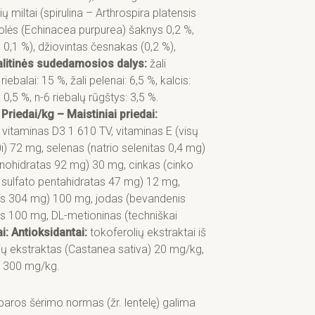
ų miltai (spirulina – Arthrospira platensis
uolės (Echinacea purpurea) šaknys 0,2 %,
0,1 %), džiovintas česnakas (0,2 %),
litinės sudedamosios dalys:
žali
riebalai: 15 %, žali pelenai: 6,5 %, kalcis:
 0,5 %, n-6 riebalų rūgštys: 3,5 %.
.
Priedai/kg – Maistiniai priedai:
, vitaminas D3 1 610 TV, vitaminas E (visų
) 72 mg, selenas (natrio selenitas 0,4 mg)
ohidratas 92 mg) 30 mg, cinkas (cinko
) sulfato pentahidratas 47 mg) 12 mg,
tas 304 mg) 100 mg, jodas (bevandenis
nas 100 mg, DL-metioninas (techniškai
i: Antioksidantai:
tokoferolių ekstraktai iš
ių ekstraktas (Castanea sativa) 20 mg/kg,
) 300 mg/kg.
os šėrimo normas (žr. lentelę) galima