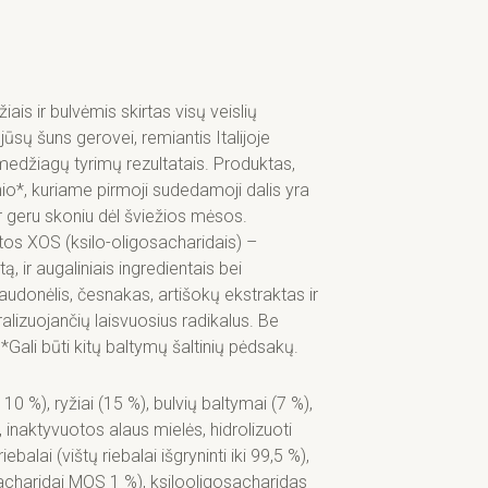
iais ir bulvėmis skirtas visų veislių
ūsų šuns gerovei, remiantis Italijoje
medžiagų tyrimų rezultatais. Produktas,
nio*, kuriame pirmoji sudedamoji dalis yra
r geru skoniu dėl šviežios mėsos.
tos XOS (ksilo-oligosacharidais) –
ą, ir augaliniais ingredientais bei
raudonėlis, česnakas, artišokų ekstraktas ir
ralizuojančių laisvuosius radikalus. Be
. *Gali būti kitų baltymų šaltinių pėdsakų.
 10 %), ryžiai (15 %), bulvių baltymai (7 %),
 inaktyvuotos alaus mielės, hidrolizuoti
balai (vištų riebalai išgryninti iki 99,5 %),
acharidai MOS 1 %), ksilooligosacharidas