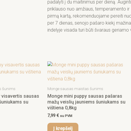
padalyti į du maitinimus per dieną. Auginti
priklauso nuo amžiaus, temperamento ir
pirmą kartą, rekomenduojame pereiti nuo 
per 7 dienas, senojo pašaro kiekį mažinant
indelyje visada turi būti švaraus geriamo
s šunims
Monge sausas maistas šunims
visavertis sausas
Monge mini puppy sausas pašaras
šuniukams su
mažų veislių jauniems šuniukams su
vištiena 0,8kg
7,99
€
su PVM
Į krepšelį