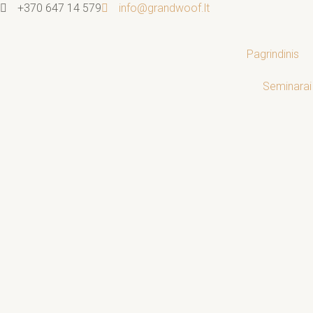
Pereiti
+370 647 14 579
info@grandwoof.lt
prie
turinio
Pagrindinis
Seminarai