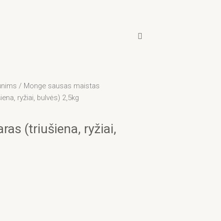
unims
/
Monge sausas maistas
na, ryžiai, bulvės) 2,5kg
s (triušiena, ryžiai,