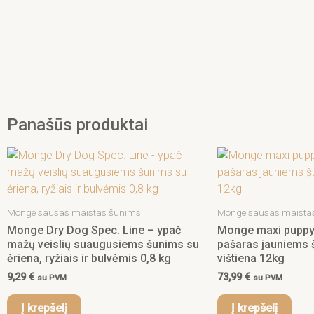
Panašūs produktai
Monge sausas maistas šunims
Monge sausas maista
Monge Dry Dog Spec. Line – ypač
Monge maxi puppy 
mažų veislių suaugusiems šunims su
pašaras jauniems 
ėriena, ryžiais ir bulvėmis 0,8 kg
vištiena 12kg
9,29
€
73,99
€
su PVM
su PVM
Į krepšelį
Į krepšelį