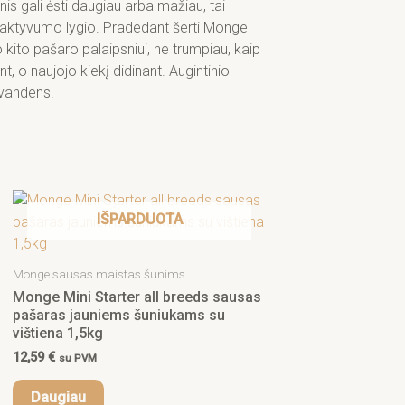
nis gali ėsti daugiau arba mažiau, tai
 aktyvumo lygio. Pradedant šerti Monge
kito pašaro palaipsniui, ne trumpiau, kaip
, o naujojo kiekį didinant. Augintinio
 vandens.
IŠPARDUOTA
Monge sausas maistas šunims
Monge Mini Starter all breeds sausas
pašaras jauniems šuniukams su
vištiena 1,5kg
12,59
€
su PVM
Daugiau