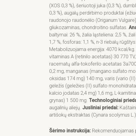
(XOS 0,3 %), šeriuotoji juka (0,3 %), dumbli
0,3 %), augalų perdirbimo produktai (eži
raudonojo raudonėlio (Origanum Vulgare) 
gliukozaminas, chondroitino sulfatas.
Ana
baltymai: 26 %, žalia ląsteliena: 2,5 %, žali 
1,7 %, fosforas: 1,1 %, n-3 riebalų rūgštys:
Metabolizuojama energija: 4070 kcal/kg
vitaminas A (retinilo acetatas) 30 770 TV
racematų alfa-tokoferilo acetatas 3a700i
0,2 mg, manganas (mangano sulfato mon
oksidas 174 mg) 140 mg, varis (vario (II
geležis (geležies (II) sulfato monohidra
kalcio jodatas 2,4 mg) 1,6 mg, L-karniti
grynas) 1 500 mg.
Technologiniai prieda
augalinių aliejų.
Jusliniai priedai
:
Kaštain
artišokų ekstraktas (Cynara scolymus L.
Šėrimo instrukcija:
Rekomenduojamas par