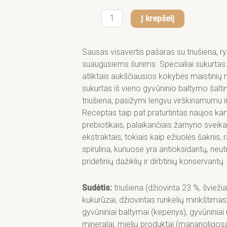
kiekis:
Monge
Į krepšelį
adult
sausas
pašaras
Sausas visavertis pašaras su triušiena, ryž
(triušiena,
suaugusiems šunims. Specialiai sukurtas j
ryžiai,
atliktais aukščiausios kokybės maistinių 
bulvės)
sukurtas iš vieno gyvūninio baltymo šalti
2,5kg
triušiena, pasižymi lengvu virškinamumu i
Receptas taip pat praturtintas naujos kar
prebiotikais, palaikančiais žarnyno sveikat
ekstraktais, tokiais kaip ežiuolės šaknis, 
spirulina, kuriuose yra antioksidantų, neut
pridėtinių dažiklių ir dirbtinių konservantų
Sudėtis:
triušiena (džiovinta 23 %, šviežia
kukurūzai, džiovintas runkelių minkštimas,
gyvūniniai baltymai (kepenys), gyvūniniai rie
mineralai, mielių produktai (mananoligos