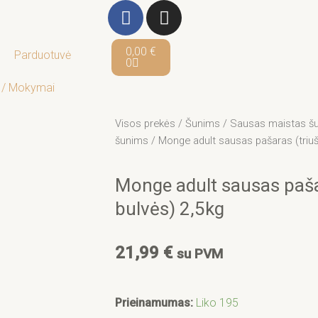
F
I
a
n
c
s
Cart
0,00
€
Parduotuvė
e
t
0
b
a
 / Mokymai
o
g
o
r
Visos prekės
/
Šunims
/
Sausas maistas š
k
a
šunims
/ Monge adult sausas pašaras (triušie
-
m
f
Monge adult sausas pašara
bulvės) 2,5kg
21,99
€
su PVM
produkto
Prieinamumas:
Liko 195