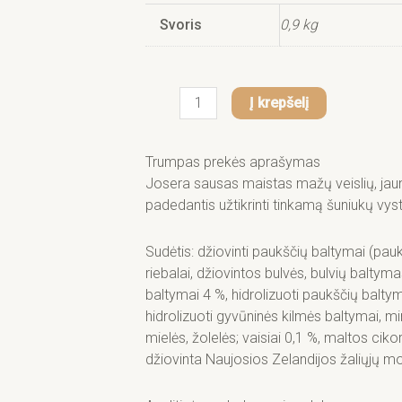
Svoris
0,9 kg
produkto
Į krepšelį
kiekis:
Josera
MiniJunior
Trumpas prekės aprašymas
Duck
Josera sausas maistas mažų veislių, jaun
+
padedantis užtikrinti tinkamą šuniukų vys
Salmon
sausas
Sudėtis: džiovinti paukščių baltymai (pauk
pašaras
riebalai, džiovintos bulvės, bulvių baltymas,
mažų
baltymai 4 %, hidrolizuoti paukščių balty
veislių
hidrolizuoti gyvūninės kilmės baltymai, min
jauniems
mielės, žolelės; vaisiai 0,1 %, maltos cikor
šunims
džiovinta Naujosios Zelandijos žaliųjų m
su
antiena