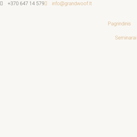
Pereiti
+370 647 14 579
info@grandwoof.lt
prie
turinio
Pagrindinis
Seminarai