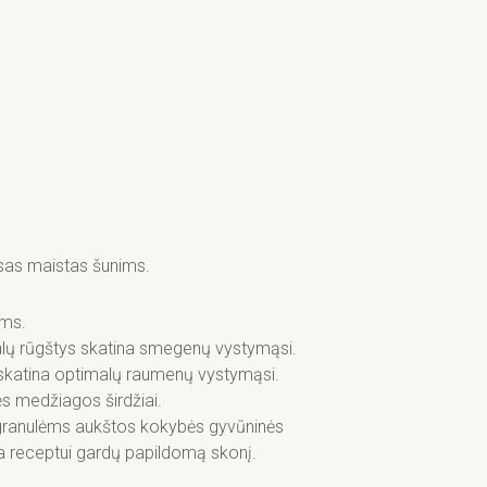
sas maistas šunims.
ams.
balų rūgštys skatina smegenų vystymąsi.
 skatina optimalų raumenų vystymąsi.
nės medžiagos širdžiai.
 granulėms aukštos kokybės gyvūninės
kia receptui gardų papildomą skonį.