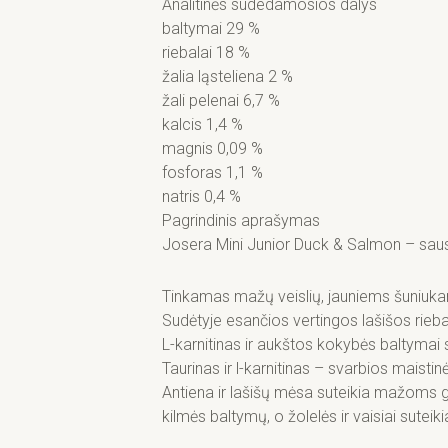
Analitinės sudedamosios dalys
ir
baltymai 29 %
lašiša,
riebalai 18 %
900
žalia ląsteliena 2 %
g.
žali pelenai 6,7 %
kalcis 1,4 %
magnis 0,09 %
fosforas 1,1 %
natris 0,4 %
Pagrindinis aprašymas
Josera Mini Junior Duck & Salmon – sau
Tinkamas mažų veislių, jauniems šuniuk
Sudėtyje esančios vertingos lašišos rie
L-karnitinas ir aukštos kokybės baltymai
Taurinas ir l-karnitinas – svarbios maisti
Antiena ir lašišų mėsa suteikia mažoms
kilmės baltymų, o žolelės ir vaisiai sutei