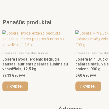
Panašūs produktai
Josera sausas maistas šunims
Josera sausas maista
Josera Hypoallergenic begrūdis
Josera Mini Duck
sausas jautriems pašaras šunims su
pašaras mažų veis
vabzdžiais, 12,5 kg
antiena, 900 g.
77,13
€
6,60
€
su PVM
su PVM
Į krepšelį
Į krepšelį