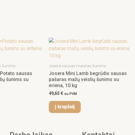
s šunims
Josera sausas maistas šunims
+Potato sausas
Josera Mini Lamb begrūdis sausas
lių šunims su
pašaras mažų veislių šunims su
ėriena, 10 kg
49,65
€
su PVM
Į krepšelį