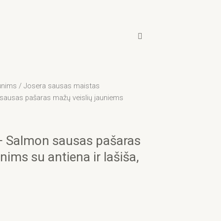
unims
/
Josera sausas maistas
sausas pašaras mažų veislių jauniems
+ Salmon sausas pašaras
ims su antiena ir lašiša,