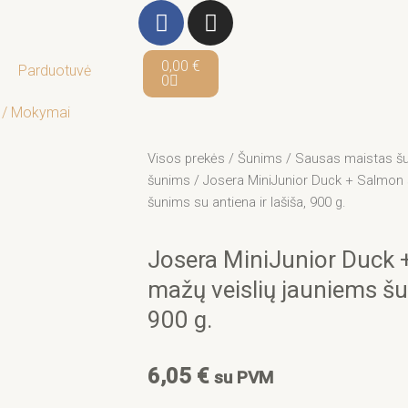
F
I
a
n
c
s
Cart
0,00
€
Parduotuvė
e
t
0
b
a
 / Mokymai
o
g
o
r
Visos prekės
/
Šunims
/
Sausas maistas š
k
a
šunims
/ Josera MiniJunior Duck + Salmon 
-
m
šunims su antiena ir lašiša, 900 g.
f
Josera MiniJunior Duck 
mažų veislių jauniems šun
900 g.
6,05
€
su PVM