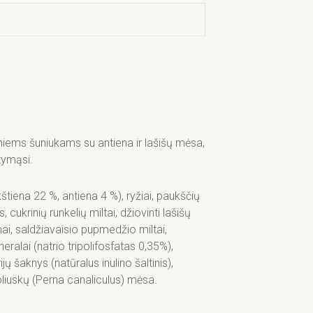
iems šuniukams su antiena ir lašišų mėsa,
tymąsi.
štiena 22 %, antiena 4 %), ryžiai, paukščių
 cukrinių runkelių miltai, džiovinti lašišų
mai, saldžiavaisio pupmedžio miltai,
eralai (natrio tripolifosfatas 0,35%),
ijų šaknys (natūralus inulino šaltinis),
oliuskų (Perna canaliculus) mėsa.