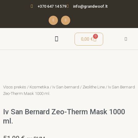
Pereiti
+370 647 14 579
info@grandwoof.lt
prie
turinio
F
I
a
n
c
s
e
t
b
a
o
g
o
r
Cart
0
0,00
€
k
a
-
m
f
Seminarai / Mokymai
Visos prekės
/
Kosmetika
/
Iv San bernard
/
Zeolithe Line
/ Iv San Bernard
Zeo-Therm Mask 1000 ml.
Iv San Bernard Zeo-Therm Mask 1000
ml.