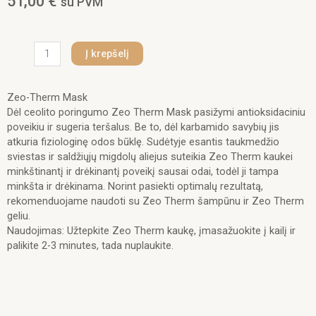
51,00
€
su PVM
produkto
Į krepšelį
kiekis:
Iv
San
Zeo-Therm Mask
Bernard
Dėl ceolito poringumo Zeo Therm Mask pasižymi antioksidaciniu
Zeo-
poveikiu ir sugeria teršalus. Be to, dėl karbamido savybių jis
Therm
atkuria fiziologinę odos būklę. Sudėtyje esantis taukmedžio
Mask
sviestas ir saldžiųjų migdolų aliejus suteikia Zeo Therm kaukei
1000
minkštinantį ir drėkinantį poveikį sausai odai, todėl ji tampa
ml.
minkšta ir drėkinama. Norint pasiekti optimalų rezultatą,
rekomenduojame naudoti su Zeo Therm šampūnu ir Zeo Therm
geliu.
Naudojimas: Užtepkite Zeo Therm kaukę, įmasažuokite į kailį ir
palikite 2-3 minutes, tada nuplaukite.