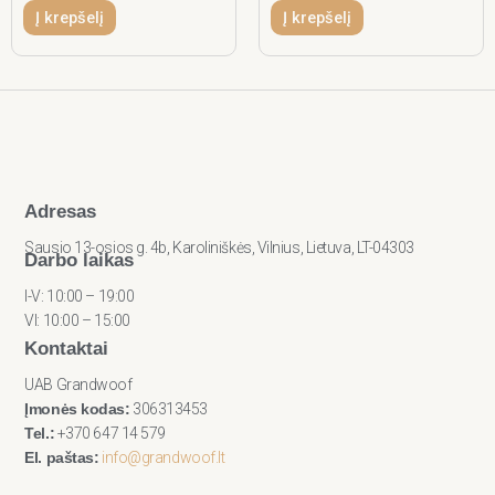
Į krepšelį
Į krepšelį
Adresas
Sausio 13-osios g. 4b, Karoliniškės, Vilnius, Lietuva, LT-04303
Darbo laikas
I-V: 10:00 – 19:00
VI: 10:00 – 15:00
Kontaktai
UAB Grandwoof
Įmonės kodas:
306313453
Tel.:
+370 647 14 579
El. paštas:
info@grandwoof.lt